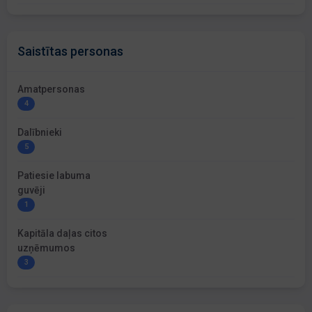
Saistītas personas
Amatpersonas
4
Dalībnieki
5
Patiesie labuma
guvēji
1
Kapitāla daļas citos
uzņēmumos
3