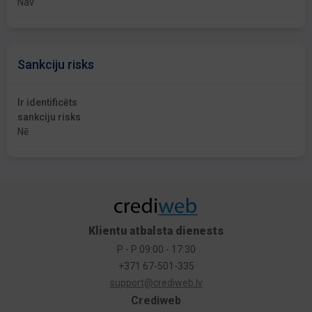
Nav
Sankciju risks
Ir identificēts
sankciju risks
Nē
Klientu atbalsta dienests
P - P 09:00 - 17:30
+371 67-501-335
support@crediweb.lv
Crediweb