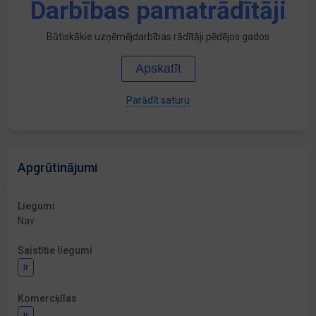
Darbības pamatrādītāji
Būtiskākie uzņēmējdarbības rādītāji pēdējos gados
Apskatīt
Parādīt saturu
Apgrūtinājumi
Liegumi
Nav
Saistītie liegumi
Ir
Komercķīlas
Ir