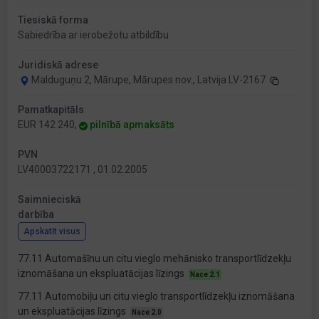
Tiesiskā forma
Sabiedrība ar ierobežotu atbildību
Juridiskā adrese
Malduguņu 2, Mārupe, Mārupes nov., Latvija LV-2167
Pamatkapitāls
EUR 142 240,
pilnībā apmaksāts
PVN
LV40003722171 , 01.02.2005
Saimnieciskā
darbība
Apskatīt visus
77.11 Automašīnu un citu vieglo mehānisko transportlīdzekļu
iznomāšana un ekspluatācijas līzings
Nace 2.1
77.11 Automobiļu un citu vieglo transportlīdzekļu iznomāšana
un ekspluatācijas līzings
Nace 2.0