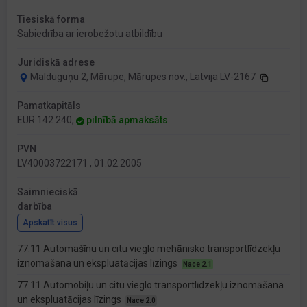
Tiesiskā forma
Sabiedrība ar ierobežotu atbildību
Juridiskā adrese
Malduguņu 2, Mārupe, Mārupes nov., Latvija LV-2167
Pamatkapitāls
EUR 142 240,
pilnībā apmaksāts
PVN
LV40003722171 , 01.02.2005
Saimnieciskā
darbība
Apskatīt visus
77.11 Automašīnu un citu vieglo mehānisko transportlīdzekļu
iznomāšana un ekspluatācijas līzings
Nace 2.1
77.11 Automobiļu un citu vieglo transportlīdzekļu iznomāšana
un ekspluatācijas līzings
Nace 2.0