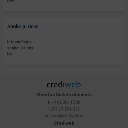
Nav
Sankciju risks
Ir identificēts
sankciju risks
Nē
Klientu atbalsta dienests
P - P 09:00 - 17:30
+371 67-501-335
support@crediweb.lv
Crediweb