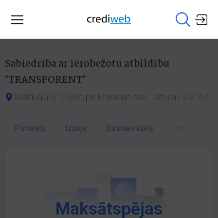
Sabiedrība ar ierobežotu atbildību
"TRANSPORENT"
Malduguņu 2, Mārupe, Mārupes nov., Latvija LV-2167
Pārskats
Izziņa
Dzimtas koks
Izmaiņu vēst
Maksātspējas