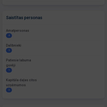
Saistītas personas
Amatpersonas
4
Dalībnieki
5
Patiesie labuma
guvēji
1
Kapitāla daļas citos
uzņēmumos
3