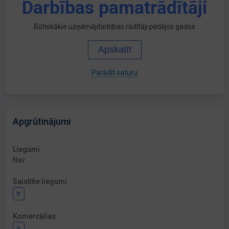
Darbības pamatrādītāji
Būtiskākie uzņēmējdarbības rādītāji pēdējos gados
Apskatīt
Parādīt saturu
Apgrūtinājumi
Liegumi
Nav
Saistītie liegumi
Ir
Komercķīlas
Ir