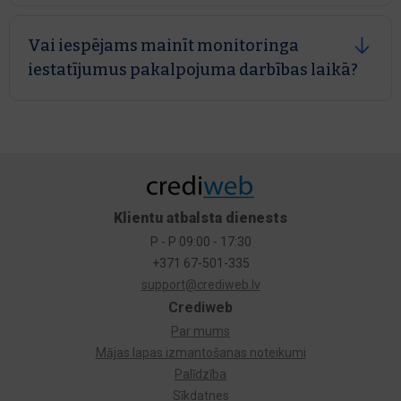
eksportēt un saglabāt Excel formātā.
Vai iespējams mainīt monitoringa
iestatījumus pakalpojuma darbības laikā?
Jā, izvēlēties attiecīgo portfeli un spiediet uz
pogu "Portfeļa uzstādījumi".
Klientu atbalsta dienests
P - P 09:00 - 17:30
+371 67-501-335
support@crediweb.lv
Crediweb
Par mums
Mājas lapas izmantošanas noteikumi
Palīdzība
Sīkdatnes