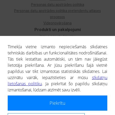
Personas datu apstrādes politika
Personas datu apstrādes politika pretendentu atlases
procesos
Videonovērošana
Produkti un pakalpojumi
Izziņa par uzņēmumu
Izziņa par privātpersonu
Tīmekļa vietne izmanto nepieciešamās sīkdatnes
Dzimtas koks
tehniskās darbības un funkcionalitātes nodrošināšanai.
Uzņēmumu atlase
Tās tiek iestatītas automātiski, un tām nav jāiegūst
Monitorings
lietotāja piekrišana. Ar Jūsu piekrišanu šajā vietnē
Kredītizziņa par ārvalstu uzņēmumiem
papildus var tikt izmantotas statistiskās sīkdatnes. Lai
uzzinātu vairāk, iepazīstieties ar mūsu
sīkdatņu
® CREDITREFORM Latvija
lietošanas politiku
. Ja piekrītat šo papildu sīkdatņu
SIA
izmantošanai, lūdzam atzīmēt savu izvēli.
People illustrations by Storyset
Piekrītu
Informāciju no Uzņēmumu reģistra nodrošina SIA CREDITREFORM Latvija.
Portāla ietvaros saņemtajai informācijai ir uzziņas raksturs, un tai nav
juridiska spēka. Portāla lietotājs, izmantojot portālā saņemto informāciju, ir