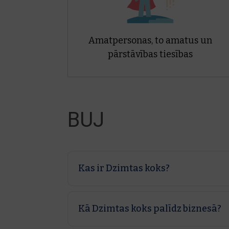
Amatpersonas, to amatus un
pārstāvības tiesības
BUJ
Kas ir Dzimtas koks?
Ērts, interaktīvs instruments, kas viz
pārskatāmi attēlojot visus objektus, kas i
Kā Dzimtas koks palīdz biznesā?
Ļauj pārskatāmi redzēt amatpersonas, 