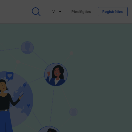
LV
Pieslēgties
Reģistrēties