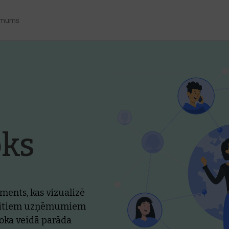
 mums
oks
uments, kas vizualizē
 citiem uzņēmumiem
oka veidā parāda