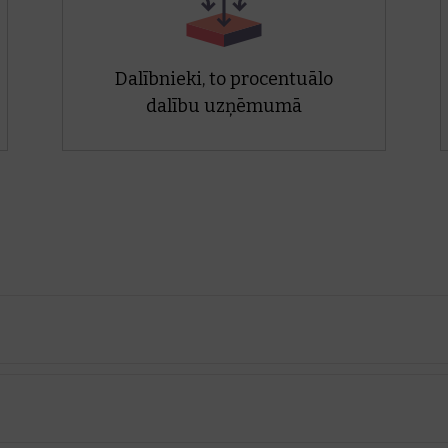
Dalībnieki, to procentuālo
dalību uzņēmumā
ualizē uzņēmuma vai personas saistības ar citiem uzņēmumi
r saistīti ar izvēlēto vienību.
dalībniekus, uzņēmuma dalību citos uzņēmumos un savstarp