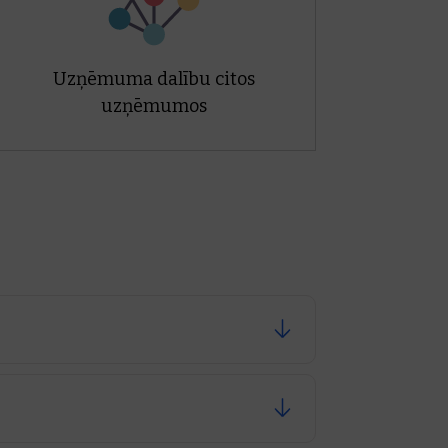
Uzņēmuma dalību citos
uzņēmumos
em vai personām,
ējās saites strukturētā