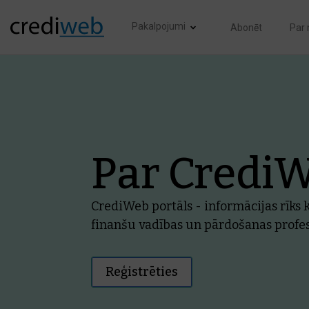
Pakalpojumi
Abonēt
Par
Par Credi
CrediWeb portāls - informācijas rīk
finanšu vadības un pārdošanas profe
Reģistrēties