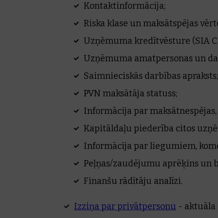
Kontaktinformācija;
Riska klase un maksātspējas vēr
Uzņēmuma kredītvēsture (SIA C
Uzņēmuma amatpersonas un dal
Saimnieciskās darbības apraksts
PVN maksātāja statuss;
Informācija par maksātnespējas, l
Kapitāldaļu piederība citos uz
Informācija par liegumiem, kom
Peļņas/zaudējumu aprēķins un bi
Finanšu rādītāju analīzi.
Izziņa par privātpersonu
- aktuāla