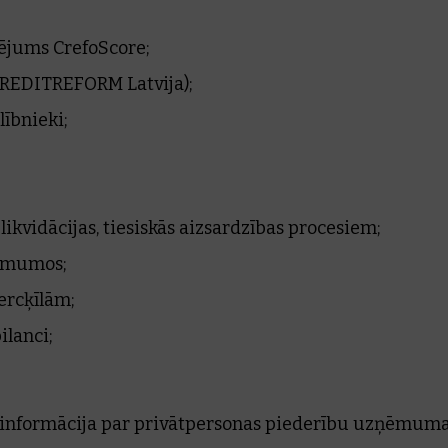
tējums CrefoScore;
REDITREFORM Latvija);
ībnieki;
;
ikvidācijas, tiesiskās aizsardzības procesiem;
ņēmumos;
ercķīlām;
lanci;
 informācija par privātpersonas piederību uzņēmuma