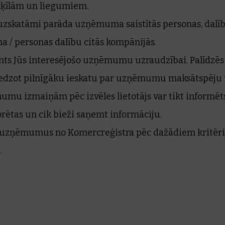
cķīlām un liegumiem.
as uzskatāmi parāda uzņēmuma saistītās personas, dalī
/ personas dalību citās kompānijās.
nts Jūs interesējošo uzņēmumu uzraudzībai. Palīdzēs 
edzot pilnīgāku ieskatu par uzņēmumu maksātspēju 
mu izmaiņām pēc izvēles lietotājs var tikt informēt
orētas un cik bieži saņemt informāciju.
t uzņēmumus no Komercreģistra pēc dažādiem kritērijie
.