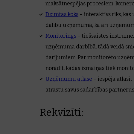
maksātnespējas procesiem, komer
Dzimtas koks
– interaktīvs rīks, k
dalību uzņēmumā, kā arī uzņēmuma 
Monitorings
– tiešsaistes instrume
uzņēmuma darbībā, tādā veidā sni
darījumiem. Par monitorēto uzņēmu
norādīt, kādas izmaiņas tiek monit
Uzņēmumu atlase
– iespēja atlasī
atrastu savus sadarbības partnerus
Rekvizīti: