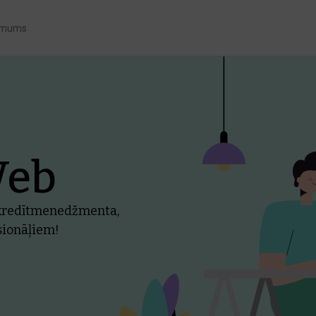
 mums
Web
s kredītmenedžmenta,
sionāļiem!