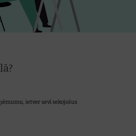
lā?
zņēmumu, ietver sevī sekojošus