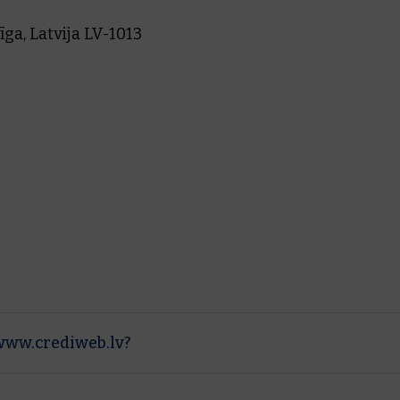
īga, Latvija LV-1013
www.crediweb.lv?
nāšanai uzņēmuma kredītmenedžeriem, finanšu vadībai, p