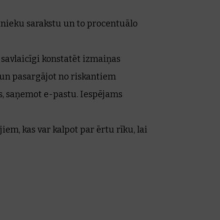
bnieku sarakstu un to procentuālo
savlaicīgi konstatēt izmaiņas
un pasargājot no riskantiem
s, saņemot e-pastu. Iespējams
m, kas var kalpot par ērtu rīku, lai