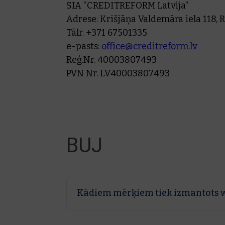
SIA “CREDITREFORM Latvija”
Adrese: Krišjāņa Valdemāra iela 118, R
Tālr. +371 67501335
e-pasts:
office@creditreform.lv
Reģ.Nr. 40003807493
PVN Nr. LV40003807493
BUJ
Kādiem mērķiem tiek izmantots 
Kredītmenedžmenta vajadzību nodroši
marketingam.