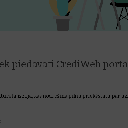
ek piedāvāti CrediWeb portā
kturēta izziņa, kas nodrošina pilnu priekšstatu par u
;