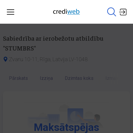
Sabiedrība ar ierobežotu atbildību
"STUMBRS"
Zvanu 10-11, Rīga, Latvija LV-1048
Pārskats
Izziņa
Dzimtas koks
Izmaiņu vēst
Maksātspējas