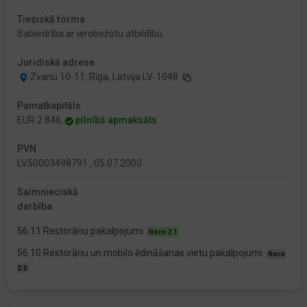
Tiesiskā forma
Sabiedrība ar ierobežotu atbildību
Juridiskā adrese
Zvanu 10-11, Rīga, Latvija LV-1048
Pamatkapitāls
EUR 2 846,
pilnībā apmaksāts
PVN
LV50003498791 , 05.07.2000
Saimnieciskā
darbība
56.11 Restorānu pakalpojumi
Nace 2.1
56.10 Restorānu un mobilo ēdināšanas vietu pakalpojumi
Nace
2.0