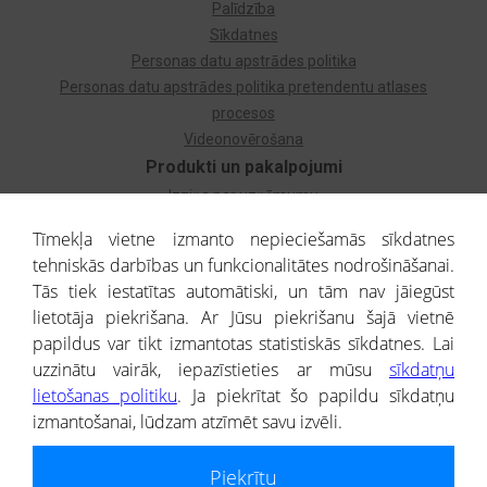
Palīdzība
Sīkdatnes
Personas datu apstrādes politika
Personas datu apstrādes politika pretendentu atlases
procesos
Videonovērošana
Produkti un pakalpojumi
Izziņa par uzņēmumu
Izziņa par privātpersonu
Tīmekļa vietne izmanto nepieciešamās sīkdatnes
Dzimtas koks
tehniskās darbības un funkcionalitātes nodrošināšanai.
Uzņēmumu atlase
Tās tiek iestatītas automātiski, un tām nav jāiegūst
Monitorings
lietotāja piekrišana. Ar Jūsu piekrišanu šajā vietnē
Kredītizziņa par ārvalstu uzņēmumiem
papildus var tikt izmantotas statistiskās sīkdatnes. Lai
uzzinātu vairāk, iepazīstieties ar mūsu
sīkdatņu
® CREDITREFORM Latvija
lietošanas politiku
. Ja piekrītat šo papildu sīkdatņu
SIA
izmantošanai, lūdzam atzīmēt savu izvēli.
People illustrations by Storyset
Piekrītu