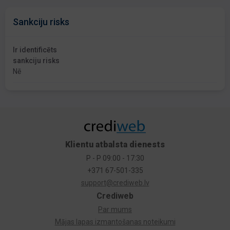
Sankciju risks
Ir identificēts
sankciju risks
Nē
Klientu atbalsta dienests
P - P 09:00 - 17:30
+371 67-501-335
support@crediweb.lv
Crediweb
Par mums
Mājas lapas izmantošanas noteikumi