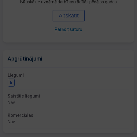
Būtiskākie uzņēmējdarbības rādītāji pēdējos gados
Apskatīt
Parādīt saturu
Apgrūtinājumi
Liegumi
Ir
Saistītie liegumi
Nav
Komercķīlas
Nav