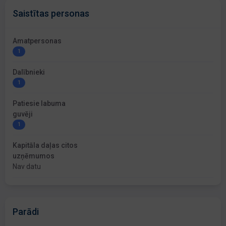
Saistītas personas
Amatpersonas
1
Dalībnieki
1
Patiesie labuma
guvēji
1
Kapitāla daļas citos
uzņēmumos
Nav datu
Parādi