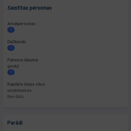
Saistītas personas
Amatpersonas
1
Dalībnieki
1
Patiesie labuma
guvēji
1
Kapitāla daļas citos
uzņēmumos
Nav datu
Parādi