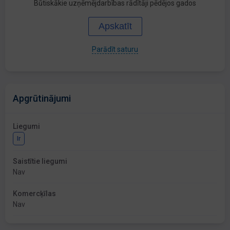
Būtiskākie uzņēmējdarbības rādītāji pēdējos gados
Apskatīt
Parādīt saturu
Apgrūtinājumi
Liegumi
Ir
Saistītie liegumi
Nav
Komercķīlas
Nav