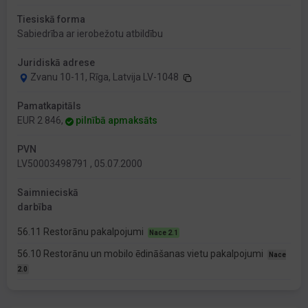
Tiesiskā forma
Sabiedrība ar ierobežotu atbildību
Juridiskā adrese
Zvanu 10-11, Rīga, Latvija LV-1048
Pamatkapitāls
EUR 2 846,
pilnībā apmaksāts
PVN
LV50003498791 , 05.07.2000
Saimnieciskā
darbība
56.11 Restorānu pakalpojumi
Nace 2.1
56.10 Restorānu un mobilo ēdināšanas vietu pakalpojumi
Nace
2.0