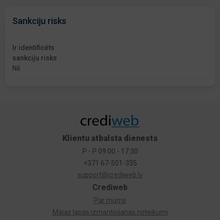
Sankciju risks
Ir identificēts
sankciju risks
Nē
Klientu atbalsta dienests
P - P 09:00 - 17:30
+371 67-501-335
support@crediweb.lv
Crediweb
Par mums
Mājas lapas izmantošanas noteikumi