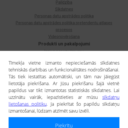
Palīdzība
Sīkdatnes
Personas datu apstrādes politika
Personas datu apstrādes politika pretendentu atlases
procesos
Videonovērošana
Produkti un pakalpojumi
Izziņa par uzņēmumu
Izziņa par privātpersonu
Tīmekļa vietne izmanto nepieciešamās sīkdatnes
Dzimtas koks
tehniskās darbības un funkcionalitātes nodrošināšanai.
Uzņēmumu atlase
Tās tiek iestatītas automātiski, un tām nav jāiegūst
Monitorings
lietotāja piekrišana. Ar Jūsu piekrišanu šajā vietnē
Kredītizziņa par ārvalstu uzņēmumiem
papildus var tikt izmantotas statistiskās sīkdatnes. Lai
uzzinātu vairāk, iepazīstieties ar mūsu
sīkdatņu
® CREDITREFORM Latvija
lietošanas politiku
. Ja piekrītat šo papildu sīkdatņu
SIA
izmantošanai, lūdzam atzīmēt savu izvēli.
People illustrations by Storyset
Piekrītu