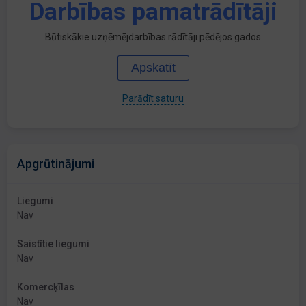
Darbības pamatrādītāji
Būtiskākie uzņēmējdarbības rādītāji pēdējos gados
Apskatīt
Parādīt saturu
Apgrūtinājumi
Liegumi
Nav
Saistītie liegumi
Nav
Komercķīlas
Nav