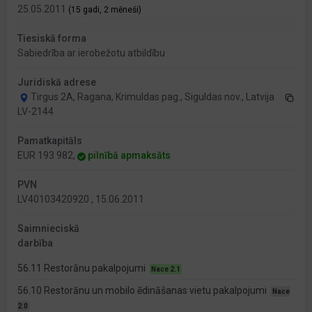
25.05.2011
(15 gadi, 2 mēneši)
Tiesiskā forma
Sabiedrība ar ierobežotu atbildību
Juridiskā adrese
Tirgus 2A, Ragana, Krimuldas pag., Siguldas nov., Latvija
LV-2144
Pamatkapitāls
EUR 193 982,
pilnībā apmaksāts
PVN
LV40103420920 , 15.06.2011
Saimnieciskā
darbība
56.11 Restorānu pakalpojumi
Nace 2.1
56.10 Restorānu un mobilo ēdināšanas vietu pakalpojumi
Nace
2.0