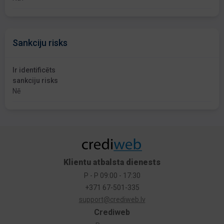
Sankciju risks
Ir identificēts
sankciju risks
Nē
Klientu atbalsta dienests
P - P 09:00 - 17:30
+371 67-501-335
support@crediweb.lv
Crediweb