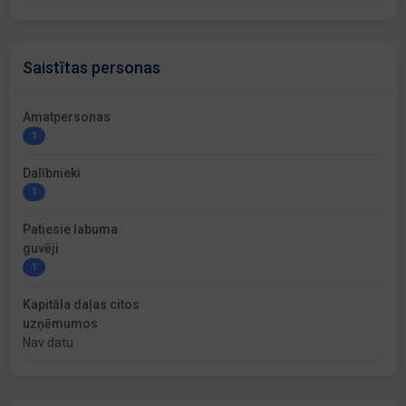
Saistītas personas
Amatpersonas
1
Dalībnieki
1
Patiesie labuma
guvēji
1
Kapitāla daļas citos
uzņēmumos
Nav datu