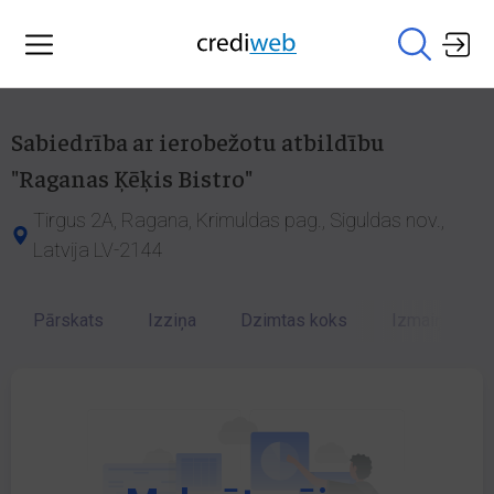
Sabiedrība ar ierobežotu atbildību
"Raganas Ķēķis Bistro"
Tirgus 2A, Ragana, Krimuldas pag., Siguldas nov.,
Latvija LV-2144
Pārskats
Izziņa
Dzimtas koks
Izmaiņu vēst