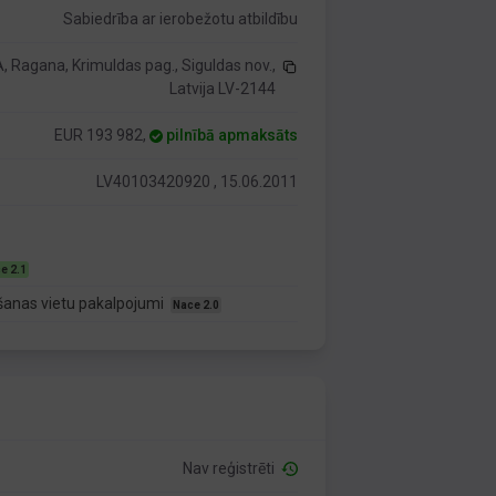
Sabiedrība ar ierobežotu atbildību
, Ragana, Krimuldas pag., Siguldas nov.,
Latvija LV-2144
EUR 193 982,
pilnībā apmaksāts
LV40103420920 , 15.06.2011
e 2.1
šanas vietu pakalpojumi
Nace 2.0
Nav reģistrēti