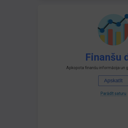
Finanšu d
Apkopota finanšu informācija un ga
Apskatīt
Parādīt saturu