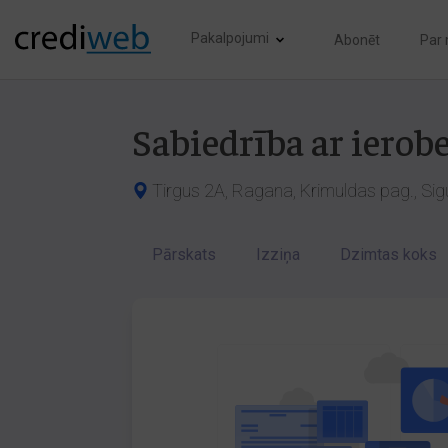
Pakalpojumi
Abonēt
Par
Sabiedrība ar ierob
Tirgus 2A, Ragana, Krimuldas pag., Sig
Pārskats
Izziņa
Dzimtas koks