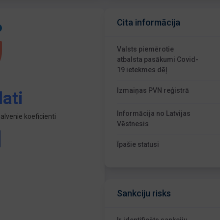
Cita informācija
Valsts piemērotie
atbalsta pasākumi Covid-
19 ietekmes dēļ
Izmaiņas PVN reģistrā
ati
Informācija no Latvijas
lvenie koeficienti
Vēstnesis
Īpašie statusi
Sankciju risks