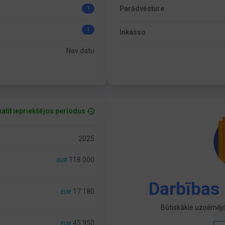
Parādvēsture
1
1
Inkasso
Nav datu
atīt iepriekšējos periodus
2025
118 000
EUR
Darbības 
17 180
EUR
Būtiskākie uzņēmējd
45 950
EUR