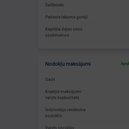
Dalībnieki
Patiesie labuma guvēji
Kapitāla daļas citos
uzņēmumos
Nodokļu maksājumi
Apsk
Gads
Kopējie maksājumi
valsts kopbudžetā
Iedzīvotāju ienākuma
nodoklis
Valsts sociālās