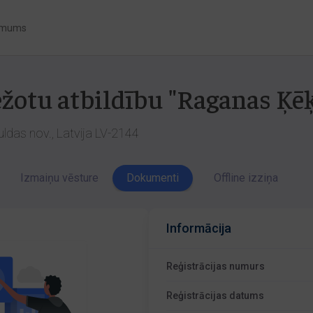
 mums
ežotu atbildību "Raganas Ķēķ
uldas nov., Latvija LV-2144
Izmaiņu vēsture
Dokumenti
Offline izziņa
Informācija
Reģistrācijas numurs
Reģistrācijas datums