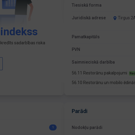
Tiesiskā forma
Juridiskā adrese
Tirgus 2A
 indekss
Pamatkapitāls
kredīts sadarbības riska
PVN
Saimnieciskā darbība
56.11 Restorānu pakalpojumi
Nac
56.10 Restorānu un mobilo ēdinā
Parādi
Nodokļu parādi
1