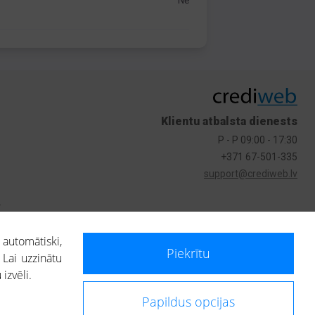
Nē
Klientu atbalsta dienests
P - P 09:00 - 17:30
+371 67-501-335
support@crediweb.lv
s
 automātiski,
Piekrītu
 Lai uzzinātu
izvēli.
Papildus opcijas
ietotājs, izmantojot portālā saņemto informāciju, ir atbildīgs par fizisko