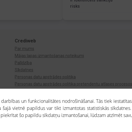
Ir identificēts sankciju
risks
Crediweb
Par mums
Mājas lapas izmantošanas noteikumi
Palīdzība
Sīkdatnes
Personas datu apstrādes politika
Personas datu apstrādes politika pretendentu atlases proceso
Videonovērošana
arbības un funkcionalitātes nodrošināšanai. Tās tiek iestatītas
 šajā vietnē papildus var tikt izmantotas statistiskās sīkdatnes.
a piekrītat šo papildu sīkdatņu izmantošanai, lūdzam atzīmēt savu 
aros saņemtajai informācijai ir uzziņas raksturs, un tai nav juridiska spēka. Portāla l