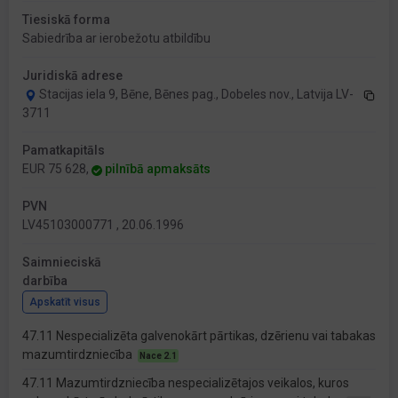
Tiesiskā forma
Sabiedrība ar ierobežotu atbildību
Juridiskā adrese
Stacijas iela 9, Bēne, Bēnes pag., Dobeles nov., Latvija LV-
3711
Pamatkapitāls
EUR 75 628,
pilnībā apmaksāts
PVN
LV45103000771 , 20.06.1996
Saimnieciskā
darbība
Apskatīt visus
47.11 Nespecializēta galvenokārt pārtikas, dzērienu vai tabakas
mazumtirdzniecība
Nace 2.1
47.11 Mazumtirdzniecība nespecializētajos veikalos, kuros