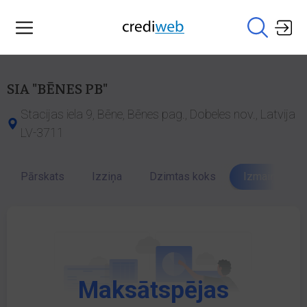
SIA "BĒNES PB"
Stacijas iela 9, Bēne, Bēnes pag., Dobeles nov., Latvija
LV-3711
Pārskats
Izziņa
Dzimtas koks
Izmaiņu vēst
Maksātspējas