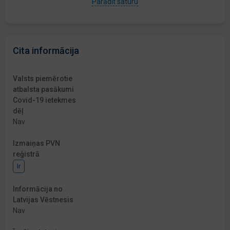
Parādīt saturu
Cita informācija
Valsts piemērotie
atbalsta pasākumi
Covid-19 ietekmes
dēļ
Nav
Izmaiņas PVN
reģistrā
Ir
Informācija no
Latvijas Vēstnesis
Nav