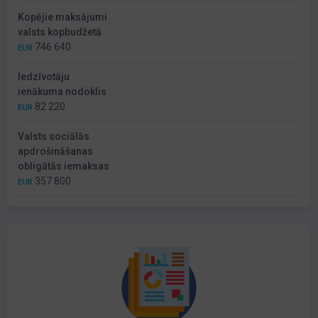
Kopējie maksājumi
valsts kopbudžetā
746 640
EUR
Iedzīvotāju
ienākuma nodoklis
82 220
EUR
Valsts sociālās
apdrošināšanas
obligātās iemaksas
357 800
EUR