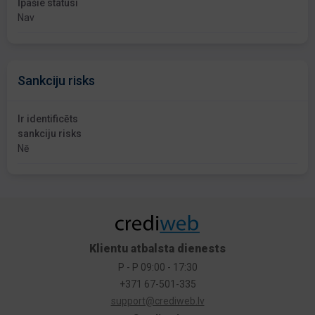
Īpašie statusi
Nav
Sankciju risks
Ir identificēts
sankciju risks
Nē
Klientu atbalsta dienests
P - P 09:00 - 17:30
+371 67-501-335
support@crediweb.lv