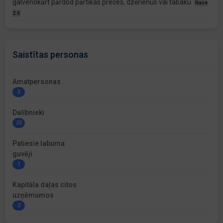
galvenokārt pārdod pārtikas preces, dzērienus vai tabaku
Nace
2.0
Saistītas personas
Amatpersonas
3
Dalībnieki
25
Patiesie labuma
guvēji
1
Kapitāla daļas citos
uzņēmumos
2