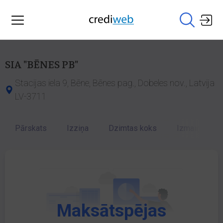
SIA "BĒNES PB"
Stacijas iela 9, Bēne, Bēnes pag., Dobeles nov., Latvija
LV-3711
Pārskats
Izziņa
Dzimtas koks
Izmaiņu vēst
Maksātspējas