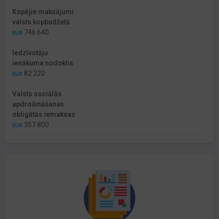
Kopējie maksājumi
valsts kopbudžetā
746 640
EUR
Iedzīvotāju
ienākuma nodoklis
82 220
EUR
Valsts sociālās
apdrošināšanas
obligātās iemaksas
357 800
EUR