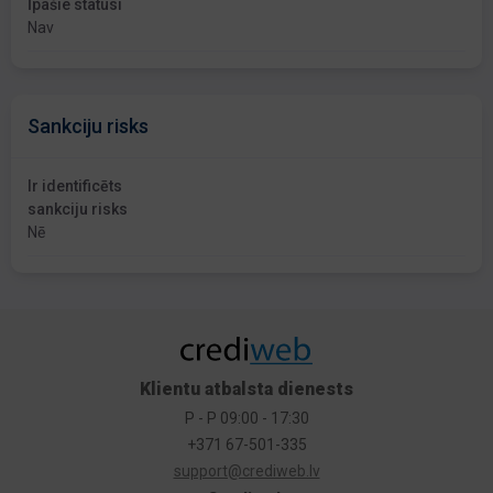
Īpašie statusi
Nav
Sankciju risks
Ir identificēts
sankciju risks
Nē
Klientu atbalsta dienests
P - P 09:00 - 17:30
+371 67-501-335
support@crediweb.lv