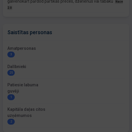
galvenokārt pārdod pārtikas preces, dzērienus vai tabaku
Nace
2.0
Saistītas personas
Amatpersonas
3
Dalībnieki
25
Patiesie labuma
guvēji
1
Kapitāla daļas citos
uzņēmumos
2