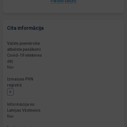
Parādīt saturu
Cita informācija
Valsts piemērotie
atbalsta pasākumi
Covid-19 ietekmes
dēļ
Nav
Izmaiņas PVN
reģistrā
Ir
Informācija no
Latvijas Vēstnesis
Nav