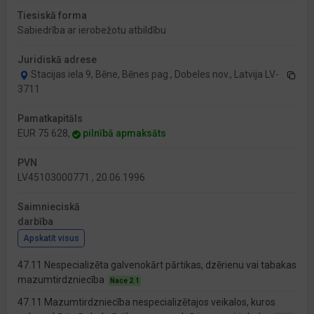
Tiesiskā forma
Sabiedrība ar ierobežotu atbildību
Juridiskā adrese
Stacijas iela 9, Bēne, Bēnes pag., Dobeles nov., Latvija LV-
3711
Pamatkapitāls
EUR 75 628,
pilnībā apmaksāts
PVN
LV45103000771 , 20.06.1996
Saimnieciskā
darbība
Apskatīt visus
47.11 Nespecializēta galvenokārt pārtikas, dzērienu vai tabakas
mazumtirdzniecība
Nace 2.1
47.11 Mazumtirdzniecība nespecializētajos veikalos, kuros