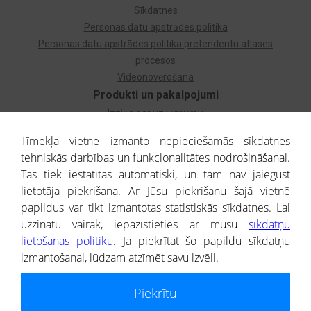
Sīkdatnes
Personas datu apstrādes politika
Personas datu apstrādes politika pretendentu atlases
procesos
Videonovērošana
Produkti un pakalpojumi
Izziņa par uzņēmumu
Izziņa par privātpersonu
Tīmekļa vietne izmanto nepieciešamās sīkdatnes
Dzimtas koks
tehniskās darbības un funkcionalitātes nodrošināšanai.
Uzņēmumu atlase
Tās tiek iestatītas automātiski, un tām nav jāiegūst
Monitorings
lietotāja piekrišana. Ar Jūsu piekrišanu šajā vietnē
Kredītizziņa par ārvalstu uzņēmumiem
papildus var tikt izmantotas statistiskās sīkdatnes. Lai
uzzinātu vairāk, iepazīstieties ar mūsu
sīkdatņu
® CREDITREFORM Latvija
lietošanas politiku
. Ja piekrītat šo papildu sīkdatņu
SIA
izmantošanai, lūdzam atzīmēt savu izvēli.
People illustrations by Storyset
Piekrītu
Informāciju no Uzņēmumu reģistra nodrošina SIA CREDITREFORM Latvija.