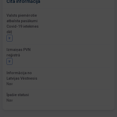
Cita informācija
Valsts piemērotie
atbalsta pasākumi
Covid-19 ietekmes
dēļ
Ir
Izmaiņas PVN
reģistrā
Ir
Informācija no
Latvijas Vēstnesis
Nav
Īpašie statusi
Nav