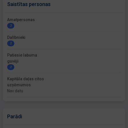
Saistītas personas
Amatpersonas
2
Dalībnieki
2
Patiesie labuma
guvēji
2
Kapitāla daļas citos
uzņēmumos
Nav datu
Parādi