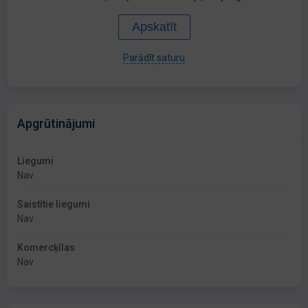
Apskatīt
Parādīt saturu
Apgrūtinājumi
Liegumi
Nav
Saistītie liegumi
Nav
Komercķīlas
Nav