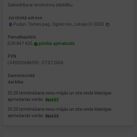
Sabiedrība ar ierobežotu atbildību
Juridiskā adrese
Puduri, Tomes pag., Ogres nov., Latvija LV-5020
Pamatkapitāls
EUR 847 420,
pilnībā apmaksāts
PVN
LV40003686595 , 07.07.2004
Saimnieciskā
darbība
55.20 Izmitināšana viesu mājās un cita veida īslaicīgas
apmešanās vietās
Nace 2.1
55.20 Izmitināšana viesu mājās un cita veida īslaicīgas
apmešanās vietās
Nace 2.0