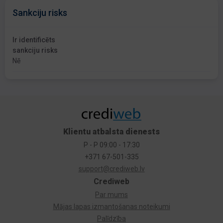
Sankciju risks
Ir identificēts
sankciju risks
Nē
Klientu atbalsta dienests
P - P 09:00 - 17:30
+371 67-501-335
support@crediweb.lv
Crediweb
Par mums
Mājas lapas izmantošanas noteikumi
Palīdzība