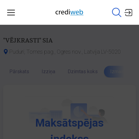
"VĒJKRASTI" SIA
Puduri, Tomes pag., Ogres nov., Latvija LV-5020
Pārskats
Izziņa
Dzimtas koks
Izmaiņu vēst
Maksātspējas