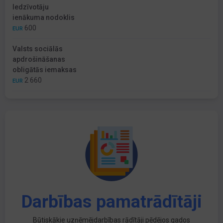
Iedzīvotāju
ienākuma nodoklis
600
EUR
Valsts sociālās
apdrošināšanas
obligātās iemaksas
2 660
EUR
Darbības pamatrādītāji
Būtiskākie uzņēmējdarbības rādītāji pēdējos gados