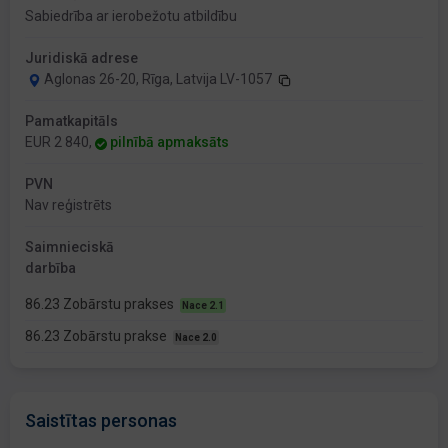
Sabiedrība ar ierobežotu atbildību
Juridiskā adrese
Aglonas 26-20, Rīga, Latvija LV-1057
Pamatkapitāls
EUR 2 840,
pilnībā apmaksāts
PVN
Nav reģistrēts
Saimnieciskā
darbība
86.23 Zobārstu prakses
Nace 2.1
86.23 Zobārstu prakse
Nace 2.0
Saistītas personas