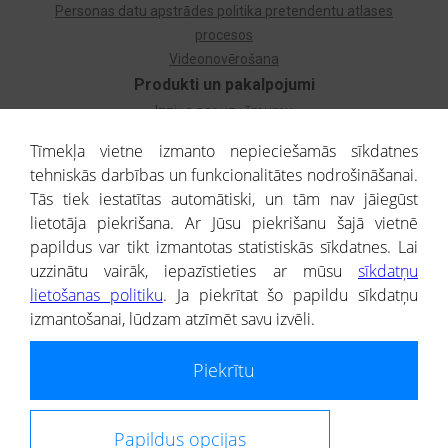
Personas datu apstrādes politika pretendentu atlases
procesos
Videonovērošana
Produkti un pakalpojumi
Izziņa par uzņēmumu
Izziņa par privātpersonu
Tīmekļa vietne izmanto nepieciešamās sīkdatnes
Dzimtas koks
tehniskās darbības un funkcionalitātes nodrošināšanai.
Uzņēmumu atlase
Tās tiek iestatītas automātiski, un tām nav jāiegūst
Monitorings
lietotāja piekrišana. Ar Jūsu piekrišanu šajā vietnē
Kredītizziņa par ārvalstu uzņēmumiem
papildus var tikt izmantotas statistiskās sīkdatnes. Lai
uzzinātu vairāk, iepazīstieties ar mūsu
sīkdatņu
® CREDITREFORM Latvija
lietošanas politiku
. Ja piekrītat šo papildu sīkdatņu
SIA
izmantošanai, lūdzam atzīmēt savu izvēli.
People illustrations by Storyset
Piekrītu
Informāciju no Uzņēmumu reģistra nodrošina SIA CREDITREFORM Latvija.
Portāla ietvaros saņemtajai informācijai ir uzziņas raksturs, un tai nav
juridiska spēka. Portāla lietotājs, izmantojot portālā saņemto informāciju, ir
atbildīgs par fizisko personu datu aizsardzības tiesiskā regulējuma, kā arī
Papildus opcijas