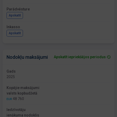
Parādvēsture
Apskatīt
Inkasso
Apskatīt
Nodokļu maksājumi
Apskatīt iepriekšējos periodus
Gads
2025
Kopējie maksājumi
valsts kopbudžetā
48 760
EUR
Iedzīvotāju
ienākuma nodoklis