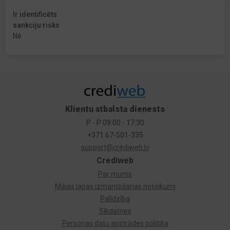
Ir identificēts
sankciju risks
Nē
Klientu atbalsta dienests
P - P 09:00 - 17:30
+371 67-501-335
support@crediweb.lv
Crediweb
Par mums
Mājas lapas izmantošanas noteikumi
Palīdzība
Sīkdatnes
Personas datu apstrādes politika