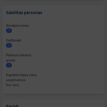
Saistītas personas
Amatpersonas
1
Dalībnieki
1
Patiesie labuma
guvēji
1
Kapitāla daļas citos
uzņēmumos
Nav datu
Parādi