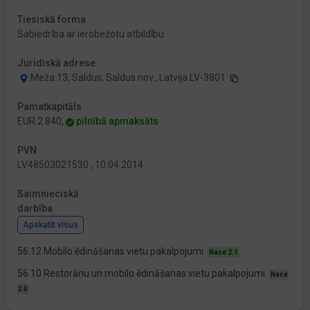
Tiesiskā forma
Sabiedrība ar ierobežotu atbildību
Juridiskā adrese
Meža 13, Saldus, Saldus nov., Latvija LV-3801
Pamatkapitāls
EUR 2 840,
pilnībā apmaksāts
PVN
LV48503021530 , 10.04.2014
Saimnieciskā
darbība
Apskatīt visus
56.12 Mobilo ēdināšanas vietu pakalpojumi
Nace 2.1
56.10 Restorānu un mobilo ēdināšanas vietu pakalpojumi
Nace
2.0