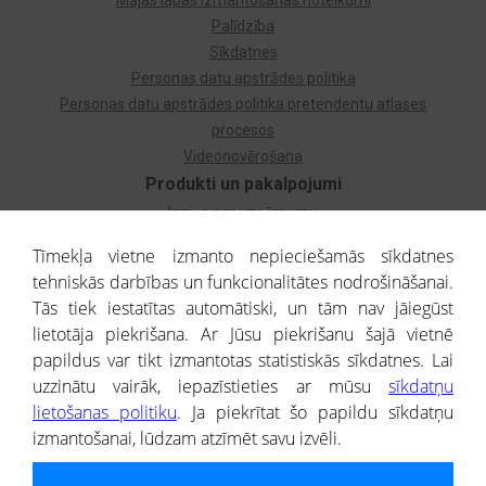
Mājas lapas izmantošanas noteikumi
Palīdzība
Sīkdatnes
Personas datu apstrādes politika
Personas datu apstrādes politika pretendentu atlases
procesos
Videonovērošana
Produkti un pakalpojumi
Izziņa par uzņēmumu
Izziņa par privātpersonu
Tīmekļa vietne izmanto nepieciešamās sīkdatnes
Dzimtas koks
tehniskās darbības un funkcionalitātes nodrošināšanai.
Uzņēmumu atlase
Tās tiek iestatītas automātiski, un tām nav jāiegūst
Monitorings
lietotāja piekrišana. Ar Jūsu piekrišanu šajā vietnē
Kredītizziņa par ārvalstu uzņēmumiem
papildus var tikt izmantotas statistiskās sīkdatnes. Lai
uzzinātu vairāk, iepazīstieties ar mūsu
sīkdatņu
® CREDITREFORM Latvija
lietošanas politiku
. Ja piekrītat šo papildu sīkdatņu
SIA
izmantošanai, lūdzam atzīmēt savu izvēli.
People illustrations by Storyset