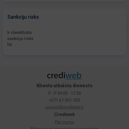
Sankciju risks
Ir identificēts
sankciju risks
Nē
Klientu atbalsta dienests
P - P 09:00 - 17:30
+371 67-501-335
support@crediweb.lv
Crediweb
Par mums