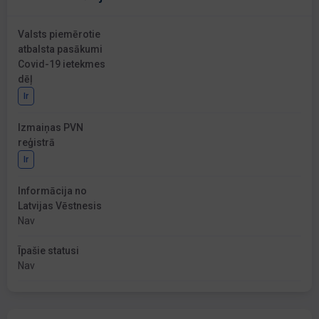
Valsts piemērotie
atbalsta pasākumi
Covid-19 ietekmes
dēļ
Ir
Izmaiņas PVN
reģistrā
Ir
Informācija no
Latvijas Vēstnesis
Nav
Īpašie statusi
Nav