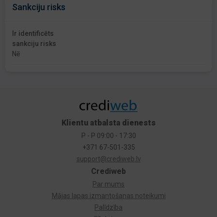
Sankciju risks
Ir identificēts
sankciju risks
Nē
Klientu atbalsta dienests
P - P 09:00 - 17:30
+371 67-501-335
support@crediweb.lv
Crediweb
Par mums
Mājas lapas izmantošanas noteikumi
Palīdzība