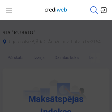
SIA "RUBRIG"
Rīgas gatve 8, Ādaži, Ādažu nov., Latvija LV-2164
Pārskats
Izziņa
Dzimtas koks
Izmaiņu vēst
Maksātspējas