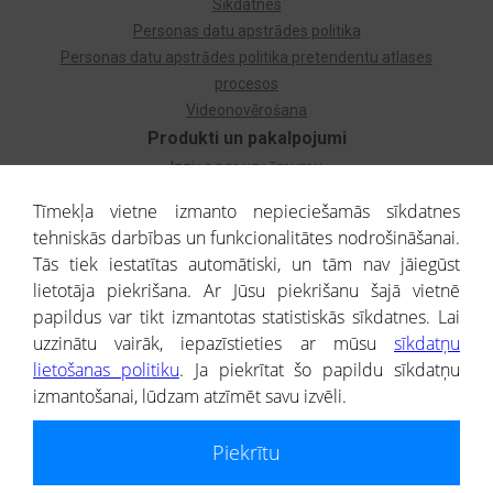
Sīkdatnes
Personas datu apstrādes politika
Personas datu apstrādes politika pretendentu atlases
procesos
Videonovērošana
Produkti un pakalpojumi
Izziņa par uzņēmumu
Izziņa par privātpersonu
Tīmekļa vietne izmanto nepieciešamās sīkdatnes
Dzimtas koks
tehniskās darbības un funkcionalitātes nodrošināšanai.
Uzņēmumu atlase
Tās tiek iestatītas automātiski, un tām nav jāiegūst
Monitorings
lietotāja piekrišana. Ar Jūsu piekrišanu šajā vietnē
Kredītizziņa par ārvalstu uzņēmumiem
papildus var tikt izmantotas statistiskās sīkdatnes. Lai
uzzinātu vairāk, iepazīstieties ar mūsu
sīkdatņu
® CREDITREFORM Latvija
lietošanas politiku
. Ja piekrītat šo papildu sīkdatņu
SIA
izmantošanai, lūdzam atzīmēt savu izvēli.
People illustrations by Storyset
Piekrītu
Informāciju no Uzņēmumu reģistra nodrošina SIA CREDITREFORM Latvija.
Portāla ietvaros saņemtajai informācijai ir uzziņas raksturs, un tai nav