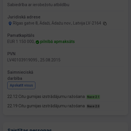
Sabiedrība ar ierobežotu atbildību
Juridiskā adrese
Rīgas gatve 8, Ādaži, Ādažu nov., Latvija LV-2164
Pamatkapitāls
EUR 1 150 000,
pilnībā apmaksāts
PVN
LV40103919095 , 25.08.2015
Saimnieciskā
darbība
Apskatīt visus
22.12 Citu gumijas izstrādājumu ražošana
Nace 2.1
22.19 Citu gumijas izstrādājumu ražošana
Nace 2.0
Saistītas personas