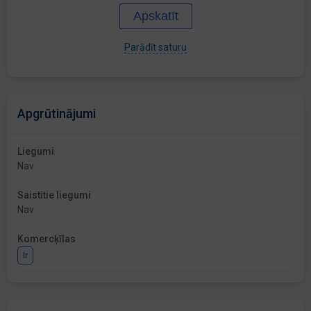
Apskatīt
Parādīt saturu
Apgrūtinājumi
Liegumi
Nav
Saistītie liegumi
Nav
Komercķīlas
Ir