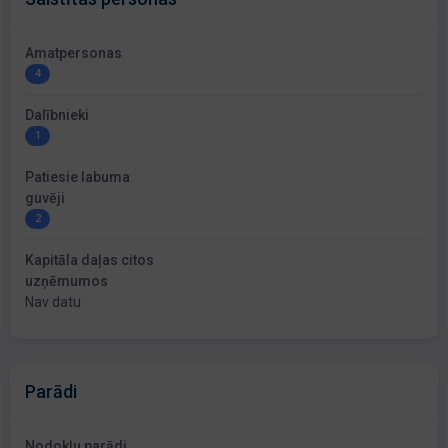
Amatpersonas
4
Dalībnieki
1
Patiesie labuma
guvēji
2
Kapitāla daļas citos
uzņēmumos
Nav datu
Parādi
Nodokļu parādi