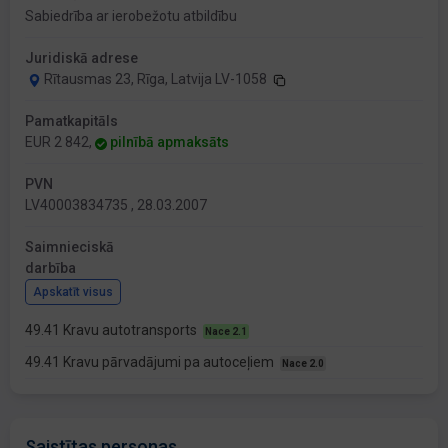
Sabiedrība ar ierobežotu atbildību
Juridiskā adrese
Rītausmas 23, Rīga, Latvija LV-1058
Pamatkapitāls
EUR 2 842,
pilnībā apmaksāts
PVN
LV40003834735 , 28.03.2007
Saimnieciskā
darbība
Apskatīt visus
49.41 Kravu autotransports
Nace 2.1
49.41 Kravu pārvadājumi pa autoceļiem
Nace 2.0
Saistītas personas