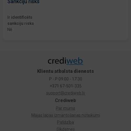
Sankciju risks
Ir identificēts
sankciju risks
Nē
Klientu atbalsta dienests
P - P 09:00 - 17:30
+371 67-501-335
support@crediweb.lv
Crediweb
Par mums
Mājas lapas izmantošanas noteikumi
Palīdzība
Sīkdatnes