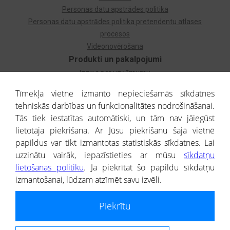
Personas datu apstrādes politika
Personas datu apstrādes politika pretendentu atlases
procesos
Videonovērošana
Produkti un pakalpojumi
Izziņa par uzņēmumu
Izziņa par privātpersonu
Tīmekļa vietne izmanto nepieciešamās sīkdatnes
Dzimtas koks
tehniskās darbības un funkcionalitātes nodrošināšanai.
Uzņēmumu atlase
Tās tiek iestatītas automātiski, un tām nav jāiegūst
Monitorings
lietotāja piekrišana. Ar Jūsu piekrišanu šajā vietnē
Kredītizziņa par ārvalstu uzņēmumiem
papildus var tikt izmantotas statistiskās sīkdatnes. Lai
uzzinātu vairāk, iepazīstieties ar mūsu
sīkdatņu
® CREDITREFORM Latvija
lietošanas politiku
. Ja piekrītat šo papildu sīkdatņu
SIA
izmantošanai, lūdzam atzīmēt savu izvēli.
People illustrations by Storyset
Piekrītu
Informāciju no Uzņēmumu reģistra nodrošina SIA CREDITREFORM Latvija.
Portāla ietvaros saņemtajai informācijai ir uzziņas raksturs, un tai nav
juridiska spēka. Portāla lietotājs, izmantojot portālā saņemto informāciju, ir