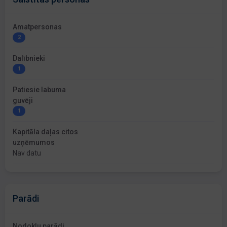
Amatpersonas
2
Dalībnieki
1
Patiesie labuma
guvēji
1
Kapitāla daļas citos
uzņēmumos
Nav datu
Parādi
Nodokļu parādi