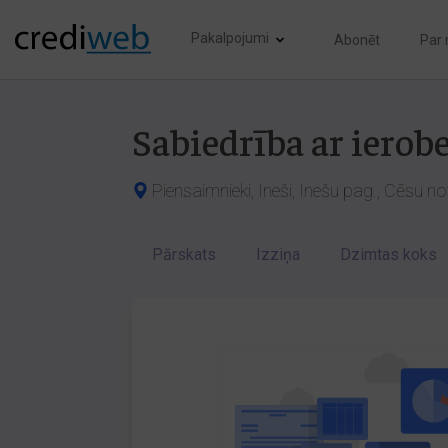
Pakalpojumi
Abonēt
Par
Sabiedrība ar ier
Piensaimnieki, Ineši, Inešu pag., Cēsu no
Pārskats
Izziņa
Dzimtas koks