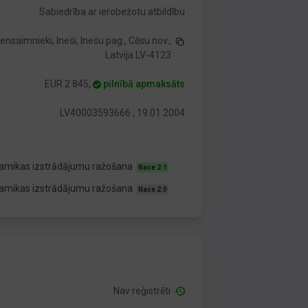
Sabiedrība ar ierobežotu atbildību
iensaimnieki, Ineši, Inešu pag., Cēsu nov.,
Latvija LV-4123
EUR 2 845,
pilnībā apmaksāts
LV40003593666 , 19.01.2004
ramikas izstrādājumu ražošana
Nace 2.1
ramikas izstrādājumu ražošana
Nace 2.0
Nav reģistrēti