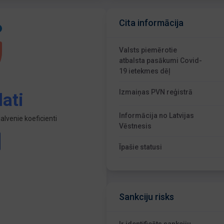
Cita informācija
Valsts piemērotie
atbalsta pasākumi Covid-
19 ietekmes dēļ
Izmaiņas PVN reģistrā
ati
Informācija no Latvijas
lvenie koeficienti
Vēstnesis
Īpašie statusi
Sankciju risks