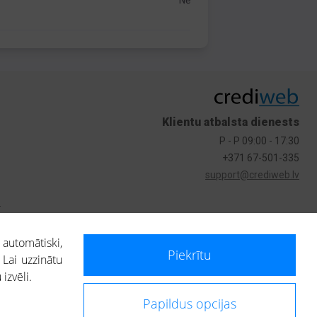
Nē
Klientu atbalsta dienests
P - P 09:00 - 17:30
+371 67-501-335
support@crediweb.lv
s
 automātiski,
Piekrītu
 Lai uzzinātu
izvēli.
Papildus opcijas
ietotājs, izmantojot portālā saņemto informāciju, ir atbildīgs par fizisko