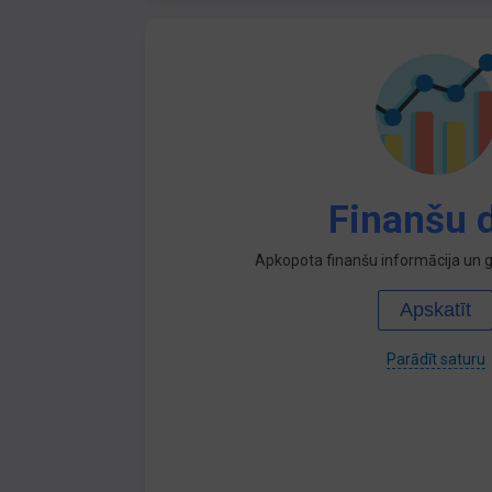
Finanšu d
Apkopota finanšu informācija un ga
Apskatīt
Parādīt saturu