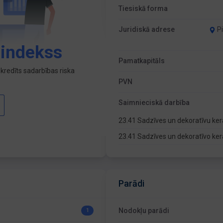
Tiesiskā forma
Juridiskā adrese
P
 indekss
Pamatkapitāls
kredīts sadarbības riska
PVN
Saimnieciskā darbība
23.41 Sadzīves un dekoratīvu ke
23.41 Sadzīves un dekoratīvo ke
Parādi
Nodokļu parādi
1