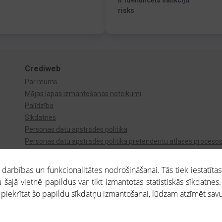
Ir identificēts sankciju
risks
Crediweb
Par mums
Mājas lapas izmantošanas noteikumi
Palīdzība
Sīkdatnes
Personas datu apstrādes politika
Personas datu apstrādes politika pretendentu atlases proceso
Videonovērošana
arbības un funkcionalitātes nodrošināšanai. Tās tiek iestatītas
 šajā vietnē papildus var tikt izmantotas statistiskās sīkdatnes.
a piekrītat šo papildu sīkdatņu izmantošanai, lūdzam atzīmēt savu 
aros saņemtajai informācijai ir uzziņas raksturs, un tai nav juridiska spēka. Portāla l