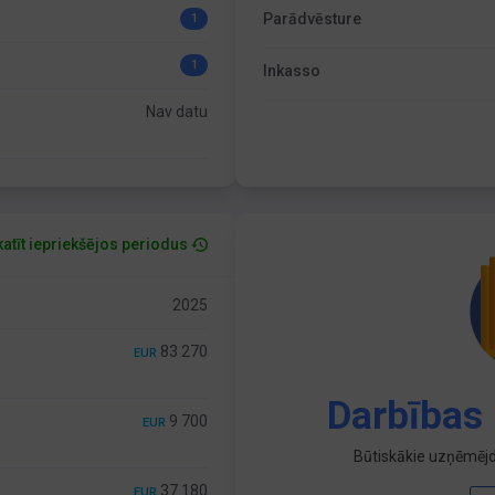
Parādvēsture
1
1
Inkasso
Nav datu
atīt iepriekšējos periodus
2025
83 270
EUR
Darbības 
9 700
EUR
Būtiskākie uzņēmējd
37 180
EUR