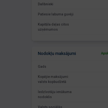
Dalībnieki
Patiesie labuma guvēji
Kapitāla daļas citos
uzņēmumos
Nodokļu maksājumi
Apsk
Gads
Kopējie maksājumi
valsts kopbudžetā
Iedzīvotāju ienākuma
nodoklis
Valsts sociālās