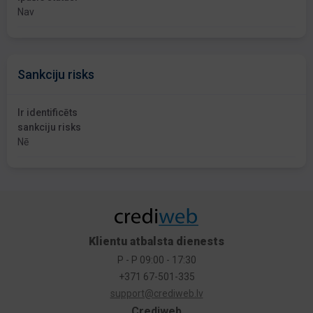
Nav
Sankciju risks
Ir identificēts
sankciju risks
Nē
Klientu atbalsta dienests
P - P 09:00 - 17:30
+371 67-501-335
support@crediweb.lv
Crediweb