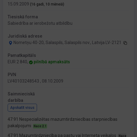
15.09.2009
(16 gadi, 10 mēneši)
Tiesiskā forma
Sabiedrība ar ierobežotu atbildību
Juridiskā adrese
Nometņu 40-20, Salaspils, Salaspils nov., Latvija LV-2121
Pamatkapitāls
EUR 2 840,
pilnībā apmaksāts
PVN
LV40103248543 , 08.10.2009
Saimnieciskā
darbība
Apskatīt visus
47.91 Nespecializētas mazumtirdzniecības starpniecības
pakalpojumi
Nace 2.1
47.91 Mazumtirdzniecība pa pastu vai Interneta veikalos
Nace