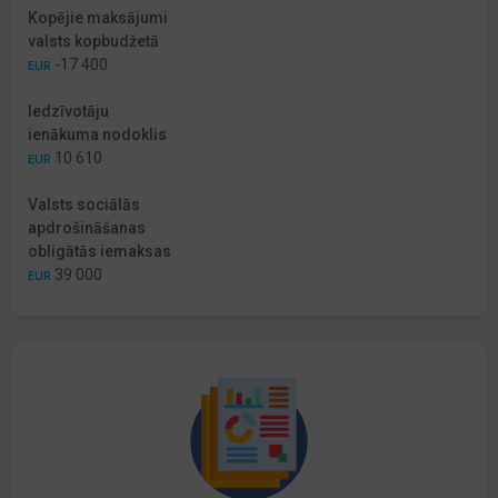
Kopējie maksājumi
valsts kopbudžetā
-17 400
EUR
Iedzīvotāju
ienākuma nodoklis
10 610
EUR
Valsts sociālās
apdrošināšanas
obligātās iemaksas
39 000
EUR