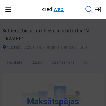
Sabiedrība ar ierobežotu atbildību "N-
TRAVEL"
Sudrabu Edžus 3-45, Jelgava, Latvija LV-3001
Pārskats
Izziņa
Dzimtas koks
Izmaiņu vēst
Maksātspējas