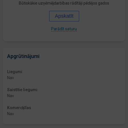
Būtiskākie uzņēmējdarbības rādītāji pēdējos gados
Apskatīt
Parādīt saturu
Apgrūtinājumi
Liegumi
Nav
Saistītie liegumi
Nav
Komercķīlas
Nav