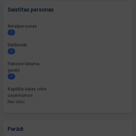
Saistītas personas
Amatpersonas
1
Dalībnieki
1
Patiesie labuma
guvēji
1
Kapitāla daļas citos
uzņēmumos
Nav datu
Parādi