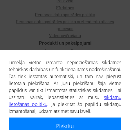
Palīdzība
Sīkdatnes
Personas datu apstrādes politika
Personas datu apstrādes politika pretendentu atlases
procesos
Videonovērošana
Produkti un pakalpojumi
Izziņa par uzņēmumu
Izziņa par privātpersonu
Tīmekļa vietne izmanto nepieciešamās sīkdatnes
Dzimtas koks
tehniskās darbības un funkcionalitātes nodrošināšanai.
Uzņēmumu atlase
Tās tiek iestatītas automātiski, un tām nav jāiegūst
Monitorings
lietotāja piekrišana. Ar Jūsu piekrišanu šajā vietnē
Kredītizziņa par ārvalstu uzņēmumiem
papildus var tikt izmantotas statistiskās sīkdatnes. Lai
uzzinātu vairāk, iepazīstieties ar mūsu
sīkdatņu
® CREDITREFORM Latvija
lietošanas politiku
. Ja piekrītat šo papildu sīkdatņu
SIA
izmantošanai, lūdzam atzīmēt savu izvēli.
People illustrations by Storyset
Piekrītu