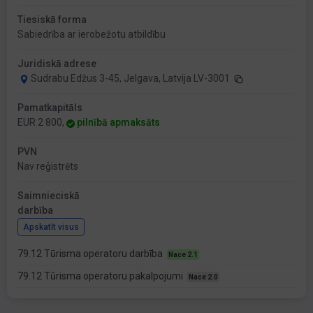
Tiesiskā forma
Sabiedrība ar ierobežotu atbildību
Juridiskā adrese
Sudrabu Edžus 3-45, Jelgava, Latvija LV-3001
Pamatkapitāls
EUR 2 800,
pilnībā apmaksāts
PVN
Nav reģistrēts
Saimnieciskā
darbība
Apskatīt visus
79.12 Tūrisma operatoru darbība
Nace 2.1
79.12 Tūrisma operatoru pakalpojumi
Nace 2.0