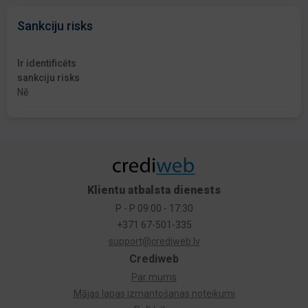
Sankciju risks
Ir identificēts
sankciju risks
Nē
Klientu atbalsta dienests
P - P 09:00 - 17:30
+371 67-501-335
support@crediweb.lv
Crediweb
Par mums
Mājas lapas izmantošanas noteikumi