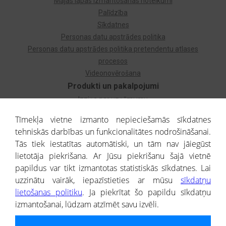
Mājas lapas izmantošanas noteikumi
Palīdzība
Sīkdatnes
Personas datu apstrādes politika
Personas datu apstrādes politika pretendentu atlases
procesos
Videonovērošana
Produkti un pakalpojumi
Izziņa par uzņēmumu
Izziņa par privātpersonu
Tīmekļa vietne izmanto nepieciešamās sīkdatnes
Dzimtas koks
tehniskās darbības un funkcionalitātes nodrošināšanai.
Uzņēmumu atlase
Tās tiek iestatītas automātiski, un tām nav jāiegūst
Monitorings
lietotāja piekrišana. Ar Jūsu piekrišanu šajā vietnē
Kredītizziņa par ārvalstu uzņēmumiem
papildus var tikt izmantotas statistiskās sīkdatnes. Lai
uzzinātu vairāk, iepazīstieties ar mūsu
sīkdatņu
® CREDITREFORM Latvija
lietošanas politiku
. Ja piekrītat šo papildu sīkdatņu
SIA
izmantošanai, lūdzam atzīmēt savu izvēli.
People illustrations by Storyset