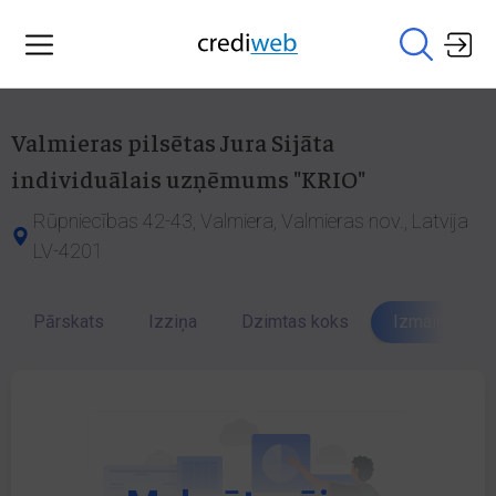
Valmieras pilsētas Jura Sijāta
individuālais uzņēmums "KRIO"
Rūpniecības 42-43, Valmiera, Valmieras nov., Latvija
LV-4201
Pārskats
Izziņa
Dzimtas koks
Izmaiņu vēst