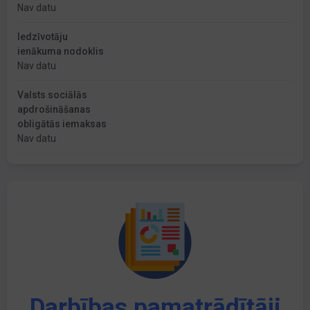
Nav datu
Iedzīvotāju
ienākuma nodoklis
Nav datu
Valsts sociālās
apdrošināšanas
obligātās iemaksas
Nav datu
Darbības pamatrādītāji