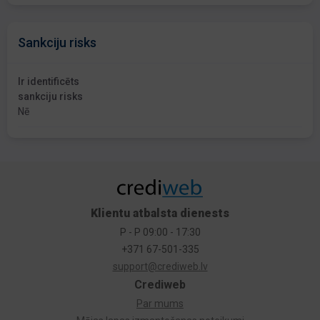
Sankciju risks
Ir identificēts
sankciju risks
Nē
Klientu atbalsta dienests
P - P 09:00 - 17:30
+371 67-501-335
support@crediweb.lv
Crediweb
Par mums