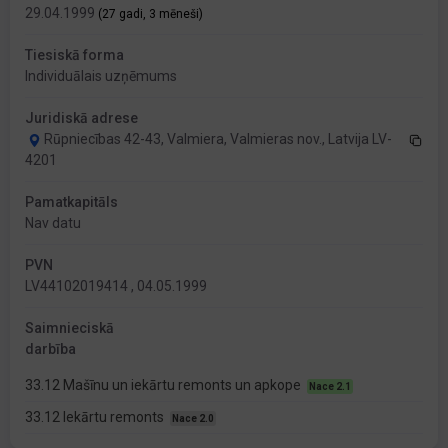
29.04.1999
(27 gadi, 3 mēneši)
Tiesiskā forma
Individuālais uzņēmums
Juridiskā adrese
Rūpniecības 42-43, Valmiera, Valmieras nov., Latvija LV-
4201
Pamatkapitāls
Nav datu
PVN
LV44102019414 , 04.05.1999
Saimnieciskā
darbība
33.12 Mašīnu un iekārtu remonts un apkope
Nace 2.1
33.12 Iekārtu remonts
Nace 2.0