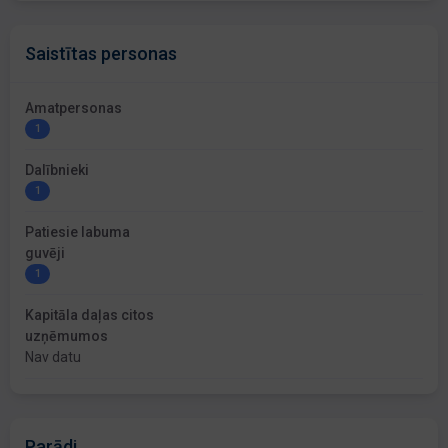
Saistītas personas
Amatpersonas
1
Dalībnieki
1
Patiesie labuma
guvēji
1
Kapitāla daļas citos
uzņēmumos
Nav datu
Parādi