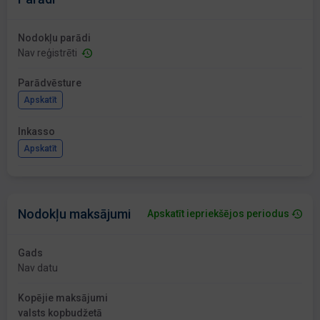
Nodokļu parādi
Nav reģistrēti
Parādvēsture
Apskatīt
Inkasso
Apskatīt
Nodokļu maksājumi
Apskatīt iepriekšējos periodus
Gads
Nav datu
Kopējie maksājumi
valsts kopbudžetā