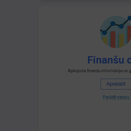
Finanšu d
Apkopota finanšu informācija un ga
Apskatīt
Parādīt saturu