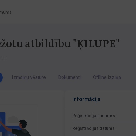
 mums
ežotu atbildību "ĶILUPE"
5001
Izmaiņu vēsture
Dokumenti
Offline izziņa
Informācija
Reģistrācijas numurs
Reģistrācijas datums