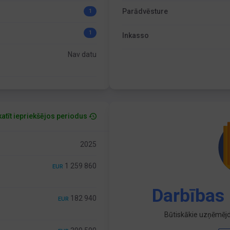
Parādvēsture
1
1
Inkasso
Nav datu
atīt iepriekšējos periodus
2025
1 259 860
EUR
Darbības 
182 940
EUR
Būtiskākie uzņēmējd