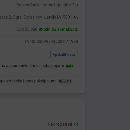
Sabiedrība ar ierobežotu atbildību
eses 2, Ogre, Ogres nov., Latvija LV-5001
EUR 56 880,
pilnībā apmaksāts
LV40003399703 , 03.07.1998
Apskatīt visus
itumu apsaimniekošanas pakalpojumi
Nace
mu apsaimniekošanas pakalpojumi
Nace 2.0
Nav reģistrēti