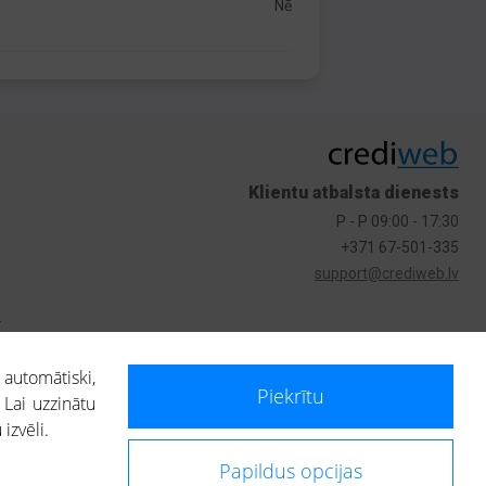
Nē
Klientu atbalsta dienests
P - P 09:00 - 17:30
+371 67-501-335
support@crediweb.lv
s
 automātiski,
Piekrītu
 Lai uzzinātu
izvēli.
Papildus opcijas
ietotājs, izmantojot portālā saņemto informāciju, ir atbildīgs par fizisko