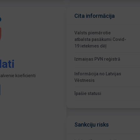
Cita informācija
Valsts piemērotie
atbalsta pasākumi Covid-
19 ietekmes dēļ
Izmaiņas PVN reģistrā
ati
Informācija no Latvijas
lvenie koeficienti
Vēstnesis
Īpašie statusi
Sankciju risks