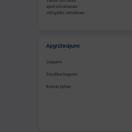
Valsts sociālās
apdrošināšanas
obligātās iemaksas
Apgrūtinājumi
Liegumi
Saistītie liegumi
Komercķīlas