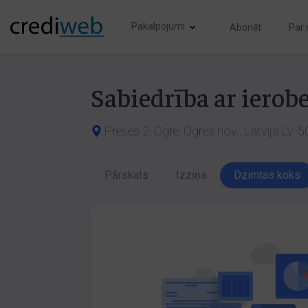
Pakalpojumi
Abonēt
Par
Sabiedrība ar ierob
Preses 2, Ogre, Ogres nov., Latvija LV-
Pārskats
Izziņa
Dzimtas koks