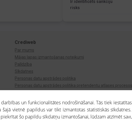
Ir identificēts sankciju
risks
Crediweb
Par mums
Mājas lapas izmantošanas noteikumi
Palīdzība
Sīkdatnes
Personas datu apstrādes politika
Personas datu apstrādes politika pretendentu atlases proceso
Videonovērošana
arbības un funkcionalitātes nodrošināšanai. Tās tiek iestatītas
 šajā vietnē papildus var tikt izmantotas statistiskās sīkdatnes.
a piekrītat šo papildu sīkdatņu izmantošanai, lūdzam atzīmēt savu 
aros saņemtajai informācijai ir uzziņas raksturs, un tai nav juridiska spēka. Portāla l