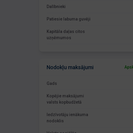
Dalībnieki
Patiesie labuma guvēji
Kapitāla daļas citos
uzņēmumos
Nodokļu maksājumi
Apsk
Gads
Kopējie maksājumi
valsts kopbudžetā
Iedzīvotāju ienākuma
nodoklis