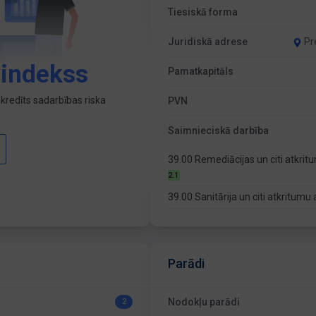
Tiesiskā forma
Juridiskā adrese
Pr
 indekss
Pamatkapitāls
kredīts sadarbības riska
PVN
Saimnieciskā darbība
39.00 Remediācijas un citi atkr
2.1
39.00 Sanitārija un citi atkritu
Parādi
Nodokļu parādi
2