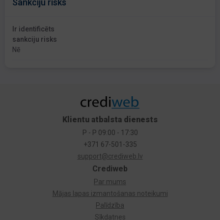
Sankciju risks
Ir identificēts
sankciju risks
Nē
Klientu atbalsta dienests
P - P 09:00 - 17:30
+371 67-501-335
support@crediweb.lv
Crediweb
Par mums
Mājas lapas izmantošanas noteikumi
Palīdzība
Sīkdatnes