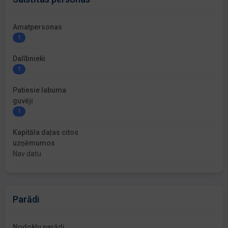
Amatpersonas
1
Dalībnieki
1
Patiesie labuma
guvēji
1
Kapitāla daļas citos
uzņēmumos
Nav datu
Parādi
Nodokļu parādi