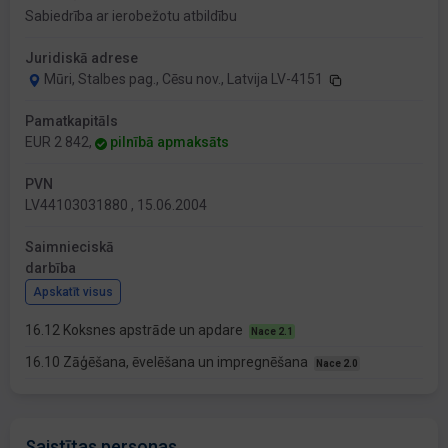
Sabiedrība ar ierobežotu atbildību
Juridiskā adrese
Mūri, Stalbes pag., Cēsu nov., Latvija LV-4151
Pamatkapitāls
EUR 2 842,
pilnībā apmaksāts
PVN
LV44103031880 , 15.06.2004
Saimnieciskā
darbība
Apskatīt visus
16.12 Koksnes apstrāde un apdare
Nace 2.1
16.10 Zāģēšana, ēvelēšana un impregnēšana
Nace 2.0
Saistītas personas