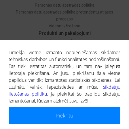
Personas datu apstrādes politika
Personas datu apstrādes politika pretendentu atlases
procesos
Videonovērošana
Produkti un pakalpojumi
Izziņa par uzņēmumu
Izziņa par privātpersonu
Tīmekļa vietne izmanto nepieciešamās sīkdatnes
Dzimtas koks
tehniskās darbības un funkcionalitātes nodrošināšanai.
Uzņēmumu atlase
Tās tiek iestatītas automātiski, un tām nav jāiegūst
Monitorings
lietotāja piekrišana. Ar Jūsu piekrišanu šajā vietnē
Kredītizziņa par ārvalstu uzņēmumiem
papildus var tikt izmantotas statistiskās sīkdatnes. Lai
uzzinātu vairāk, iepazīstieties ar mūsu
sīkdatņu
® CREDITREFORM Latvija
lietošanas politiku
. Ja piekrītat šo papildu sīkdatņu
SIA
izmantošanai, lūdzam atzīmēt savu izvēli.
People illustrations by Storyset
Piekrītu
Informāciju no Uzņēmumu reģistra nodrošina SIA CREDITREFORM Latvija.
Portāla ietvaros saņemtajai informācijai ir uzziņas raksturs, un tai nav
juridiska spēka. Portāla lietotājs, izmantojot portālā saņemto informāciju, ir