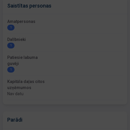
Saistītas personas
Amatpersonas
1
Dalībnieki
1
Patiesie labuma
guvēji
1
Kapitāla daļas citos
uzņēmumos
Nav datu
Parādi