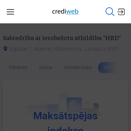
Sabiedrība ar ierobežotu atbildību "HRD"
Siguldas 7, Alūksne, Alūksnes nov., Latvija LV-4301
Pārskats
Izziņa
Dzimtas koks
Izmaiņu vēst
Maksātspējas