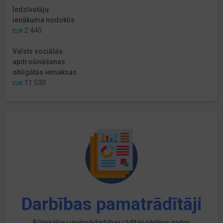
Iedzīvotāju
ienākuma nodoklis
2 440
EUR
Valsts sociālās
apdrošināšanas
obligātās iemaksas
11 530
EUR
Darbības pamatrādītāji
Būtiskākie uzņēmējdarbības rādītāji pēdējos gados