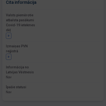
Cita informācija
Valsts piemērotie
atbalsta pasākumi
Covid-19 ietekmes
dēļ
Ir
Izmaiņas PVN
reģistrā
Ir
Informācija no
Latvijas Vēstnesis
Nav
Īpašie statusi
Nav