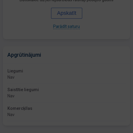
Apskatīt
Parādīt saturu
Apgrūtinājumi
Liegumi
Nav
Saistītie liegumi
Nav
Komercķīlas
Nav