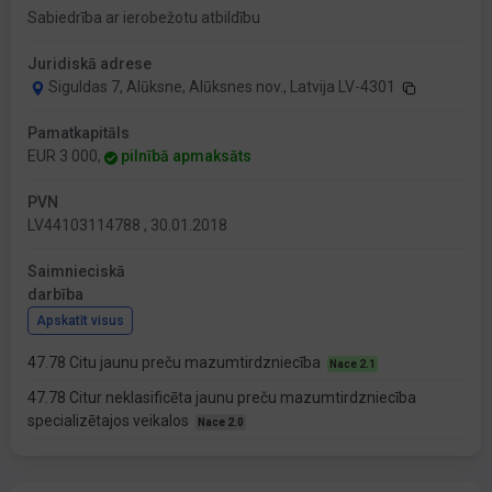
Sabiedrība ar ierobežotu atbildību
Juridiskā adrese
Siguldas 7, Alūksne, Alūksnes nov., Latvija LV-4301
Pamatkapitāls
EUR 3 000,
pilnībā apmaksāts
PVN
LV44103114788 , 30.01.2018
Saimnieciskā
darbība
Apskatīt visus
47.78 Citu jaunu preču mazumtirdzniecība
Nace 2.1
47.78 Citur neklasificēta jaunu preču mazumtirdzniecība
specializētajos veikalos
Nace 2.0