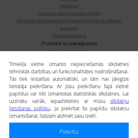
Sīkdatnes
Personas datu apstrādes politika
Personas datu apstrādes politika pretendentu atlases
procesos
Videonovērošana
Produkti un pakalpojumi
Izziņa par uzņēmumu
Izziņa par privātpersonu
Tīmekļa vietne izmanto nepieciešamās sīkdatnes
Dzimtas koks
tehniskās darbības un funkcionalitātes nodrošināšanai.
Uzņēmumu atlase
Tās tiek iestatītas automātiski, un tām nav jāiegūst
Monitorings
lietotāja piekrišana. Ar Jūsu piekrišanu šajā vietnē
Kredītizziņa par ārvalstu uzņēmumiem
papildus var tikt izmantotas statistiskās sīkdatnes. Lai
uzzinātu vairāk, iepazīstieties ar mūsu
sīkdatņu
® CREDITREFORM Latvija
lietošanas politiku
. Ja piekrītat šo papildu sīkdatņu
SIA
izmantošanai, lūdzam atzīmēt savu izvēli.
People illustrations by Storyset
Piekrītu
Informāciju no Uzņēmumu reģistra nodrošina SIA CREDITREFORM Latvija.