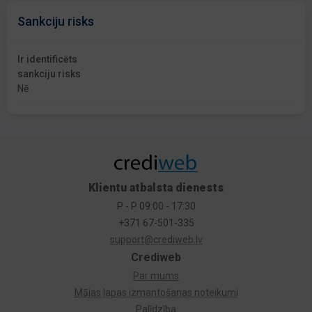
Sankciju risks
Ir identificēts
sankciju risks
Nē
Klientu atbalsta dienests
P - P 09:00 - 17:30
+371 67-501-335
support@crediweb.lv
Crediweb
Par mums
Mājas lapas izmantošanas noteikumi
Palīdzība