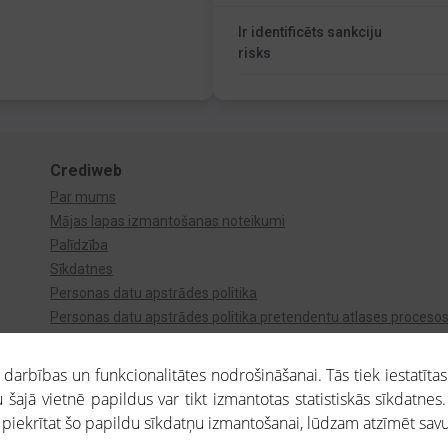
Ir identificēts sankciju
risks
Crediweb
Par mums
Mājas lapas izmantošanas noteikumi
Palīdzība
Sīkdatnes
Personas datu apstrādes politika
Personas datu apstrādes politika pretendentu atlases proceso
Videonovērošana
arbības un funkcionalitātes nodrošināšanai. Tās tiek iestatītas
 šajā vietnē papildus var tikt izmantotas statistiskās sīkdatnes.
a piekrītat šo papildu sīkdatņu izmantošanai, lūdzam atzīmēt savu 