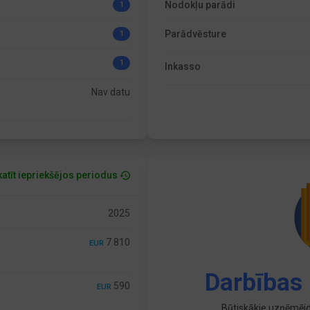
Nodokļu parādi
1
Parādvēsture
1
1
Inkasso
Nav datu
atīt iepriekšējos periodus
2025
7 810
EUR
Darbības 
590
EUR
Būtiskākie uzņēmējd