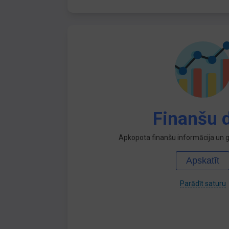
Finanšu d
Apkopota finanšu informācija un ga
Apskatīt
Parādīt saturu