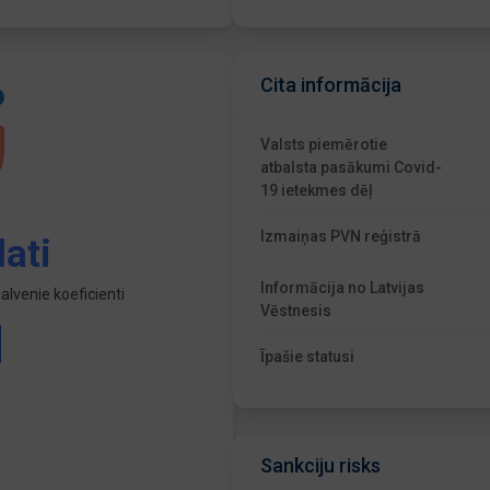
Cita informācija
Valsts piemērotie
atbalsta pasākumi Covid-
19 ietekmes dēļ
Izmaiņas PVN reģistrā
ati
Informācija no Latvijas
lvenie koeficienti
Vēstnesis
Īpašie statusi
Sankciju risks