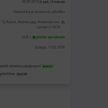
30.09.2019
(6 gadi, 10 mēneši)
Sabiedrība ar ierobežotu atbildību
 15, Asūne, Asūnes pag., Krāslavas nov.,
Latvija LV-5676
EUR 1,
pilnībā apmaksāts
Izslēgts, 17.02.2026
istīti atbalsta pakalpojumi
Nace 2.1
īgdarbības
Nace 2.0