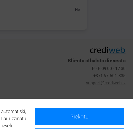
Nē
Klientu atbalsta dienests
P - P 09:00 - 17:30
+371 67-501-335
support@crediweb.lv
s
 automātiski,
Piekrītu
 Lai uzzinātu
izvēli.