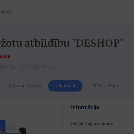
 mums
bežotu atbildību "DESHOP"
ēšana
as nov., Latvija LV-5676
Izmaiņu vēsture
Dokumenti
Offline izziņa
Informācija
Reģistrācijas numurs