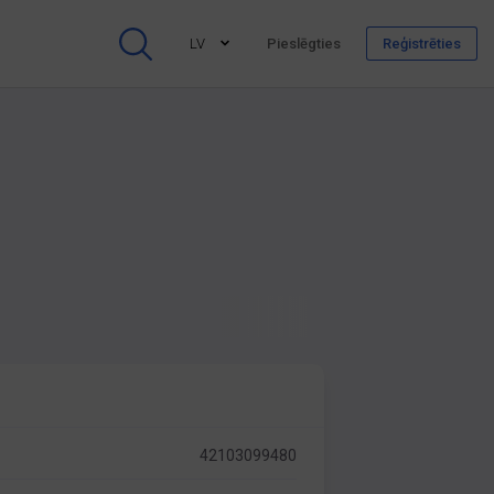
LV
Pieslēgties
Reģistrēties
42103099480