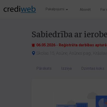
Pakalpojumi
Abonēt
Par
Sabiedrība ar iero
06.05.2026 - Reģistrēta darbības aptur
Skolas 15, Asūne, Asūnes pag., Krāslav
Pārskats
Izziņa
Dzimtas koks