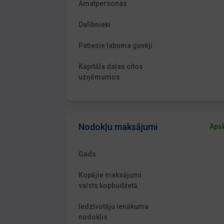
Amatpersonas
Dalībnieki
Patiesie labuma guvēji
Kapitāla daļas citos
uzņēmumos
Nodokļu maksājumi
Apsk
Gads
Kopējie maksājumi
valsts kopbudžetā
Iedzīvotāju ienākuma
nodoklis