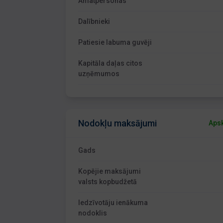
Amatpersonas
Dalībnieki
Patiesie labuma guvēji
Kapitāla daļas citos
uzņēmumos
Nodokļu maksājumi
Apsk
Gads
Kopējie maksājumi
valsts kopbudžetā
Iedzīvotāju ienākuma
nodoklis