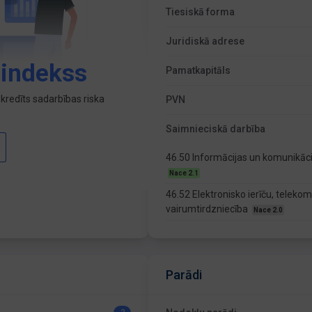
Tiesiskā forma
Juridiskā adrese
 indekss
Pamatkapitāls
kredīts sadarbības riska
PVN
Saimnieciskā darbība
46.50 Informācijas un komunikācij
Nace 2.1
46.52 Elektronisko ierīču, telekom
vairumtirdzniecība
Nace 2.0
Parādi