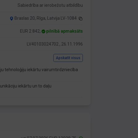
Sabiedrība ar ierobežotu atbildību
Braslas 20, Rīga, Latvija LV-1084
EUR 2 842,
pilnībā apmaksāts
LV40103024702 , 26.11.1996
Apskatīt visus
u tehnoloģiju iekārtu vairumtirdzniecība
unikāciju iekārtu un to daļu