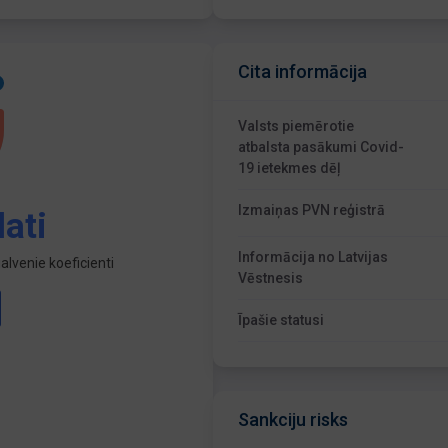
Cita informācija
Valsts piemērotie
atbalsta pasākumi Covid-
19 ietekmes dēļ
Izmaiņas PVN reģistrā
ati
Informācija no Latvijas
lvenie koeficienti
Vēstnesis
Īpašie statusi
Sankciju risks