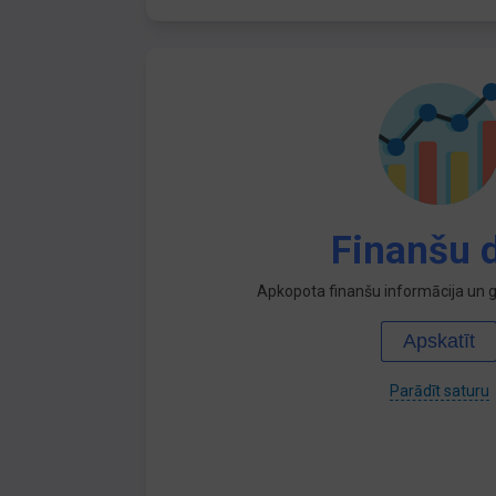
Finanšu d
Apkopota finanšu informācija un ga
Apskatīt
Parādīt saturu