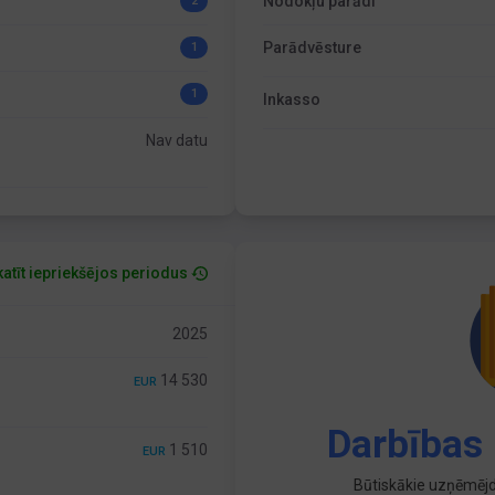
Nodokļu parādi
2
Parādvēsture
1
1
Inkasso
Nav datu
atīt iepriekšējos periodus
2025
14 530
EUR
Darbības 
1 510
EUR
Būtiskākie uzņēmējd