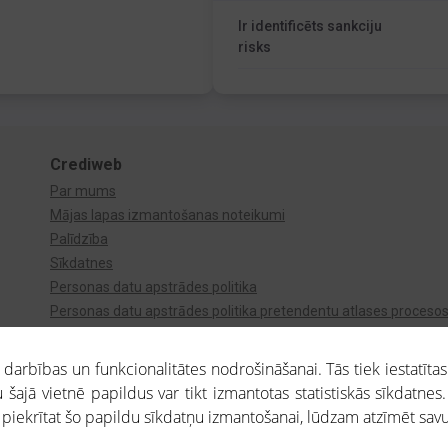
Ir identificēts sankciju
risks
Crediweb
Par mums
Mājas lapas izmantošanas noteikumi
Palīdzība
Sīkdatnes
Personas datu apstrādes politika
Personas datu apstrādes politika pretendentu atlases proceso
Videonovērošana
arbības un funkcionalitātes nodrošināšanai. Tās tiek iestatītas
 šajā vietnē papildus var tikt izmantotas statistiskās sīkdatnes.
a piekrītat šo papildu sīkdatņu izmantošanai, lūdzam atzīmēt savu 