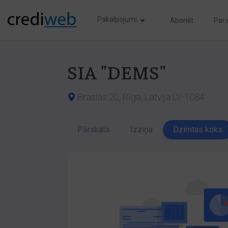
Pakalpojumi
Abonēt
Par
SIA "DEMS"
Braslas 20, Rīga, Latvija LV-1084
Pārskats
Izziņa
Dzimtas koks