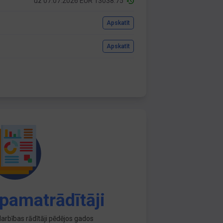
uz 07.07.2026 EUR 13038.75
Apskatīt
Apskatīt
pamatrādītāji
arbības rādītāji pēdējos gados