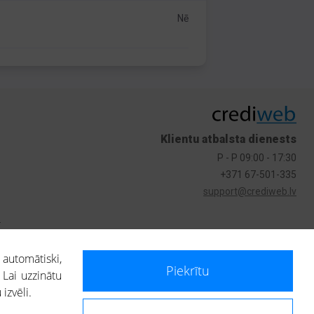
Nē
Klientu atbalsta dienests
P - P 09:00 - 17:30
+371 67-501-335
support@crediweb.lv
s
 automātiski,
Piekrītu
 Lai uzzinātu
izvēli.