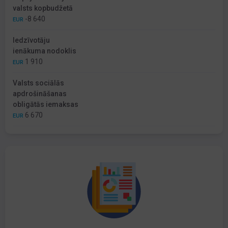
valsts kopbudžetā
-8 640
EUR
Iedzīvotāju
ienākuma nodoklis
1 910
EUR
Valsts sociālās
apdrošināšanas
obligātās iemaksas
6 670
EUR