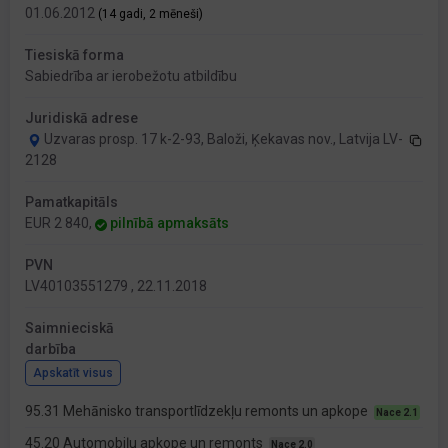
01.06.2012
(14 gadi, 2 mēneši)
Tiesiskā forma
Sabiedrība ar ierobežotu atbildību
Juridiskā adrese
Uzvaras prosp. 17 k-2-93, Baloži, Ķekavas nov., Latvija LV-
2128
Pamatkapitāls
EUR 2 840,
pilnībā apmaksāts
PVN
LV40103551279 , 22.11.2018
Saimnieciskā
darbība
Apskatīt visus
95.31 Mehānisko transportlīdzekļu remonts un apkope
Nace 2.1
45.20 Automobiļu apkope un remonts
Nace 2.0