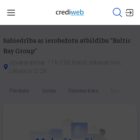
Sabiedrība ar ierobežotu atbildību "Baltic
Bay Group"
Uzvaras prosp. 17 k-2-93, Baloži, Ķekavas nov.,
Latvija LV-2128
Pārskats
Izziņa
Dzimtas koks
Izmaiņu vēst