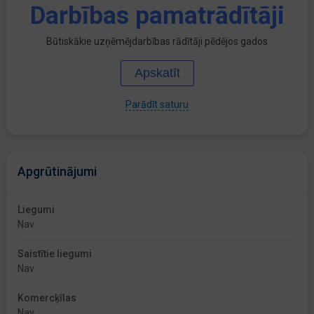
Darbības pamatrādītāji
Būtiskākie uzņēmējdarbības rādītāji pēdējos gados
Apskatīt
Parādīt saturu
Apgrūtinājumi
Liegumi
Nav
Saistītie liegumi
Nav
Komercķīlas
Nav