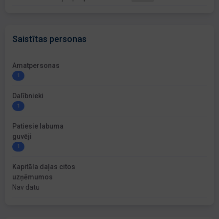
Saistītas personas
Amatpersonas
1
Dalībnieki
1
Patiesie labuma
guvēji
1
Kapitāla daļas citos
uzņēmumos
Nav datu