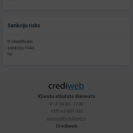
Sankciju risks
Ir identificēts
sankciju risks
Nē
Klientu atbalsta dienests
P - P 09:00 - 17:30
+371 67-501-335
support@crediweb.lv
Crediweb