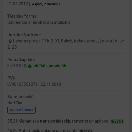
01.06.2012
(14 gadi, 2 mēneši)
Tiesiskā forma
Sabiedrība ar ierobežotu atbildību
Juridiskā adrese
Uzvaras prosp. 17 k-2-93, Baloži, Ķekavas nov., Latvija LV-
2128
Pamatkapitāls
EUR 2 840,
pilnībā apmaksāts
PVN
LV40103551279 , 22.11.2018
Saimnieciskā
darbība
Apskatīt visus
95.31 Mehānisko transportlīdzekļu remonts un apkope
Nace 2.1
45.20 Automobiļu apkope un remonts
Nace 2.0