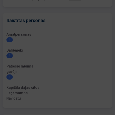
Saistītas personas
Amatpersonas
1
Dalībnieki
1
Patiesie labuma
guvēji
1
Kapitāla daļas citos
uzņēmumos
Nav datu