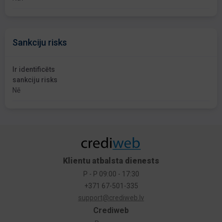
Sankciju risks
Ir identificēts
sankciju risks
Nē
Klientu atbalsta dienests
P - P 09:00 - 17:30
+371 67-501-335
support@crediweb.lv
Crediweb