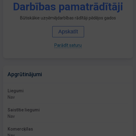
Darbības pamatrādītāji
Būtiskākie uzņēmējdarbības rādītāji pēdējos gados
Apskatīt
Parādīt saturu
Apgrūtinājumi
Liegumi
Nav
Saistītie liegumi
Nav
Komercķīlas
Nav