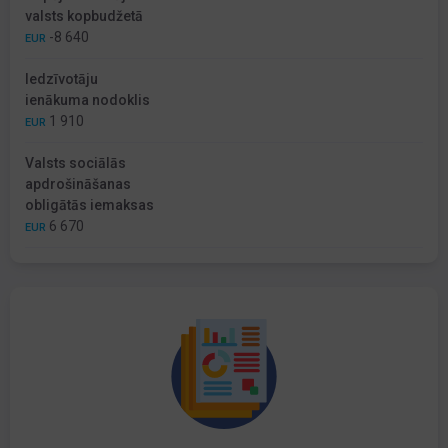
valsts kopbudžetā
-8 640
EUR
Iedzīvotāju
ienākuma nodoklis
1 910
EUR
Valsts sociālās
apdrošināšanas
obligātās iemaksas
6 670
EUR