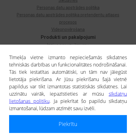
Sīkdatnes
Personas datu apstrādes politika
Personas datu apstrādes politika pretendentu atlases
procesos
Videonovērošana
Produkti un pakalpojumi
Izziņa par uzņēmumu
Izziņa par privātpersonu
Tīmekļa vietne izmanto nepieciešamās sīkdatnes
Dzimtas koks
tehniskās darbības un funkcionalitātes nodrošināšanai.
Uzņēmumu atlase
Tās tiek iestatītas automātiski, un tām nav jāiegūst
Monitorings
lietotāja piekrišana. Ar Jūsu piekrišanu šajā vietnē
Kredītizziņa par ārvalstu uzņēmumiem
papildus var tikt izmantotas statistiskās sīkdatnes. Lai
uzzinātu vairāk, iepazīstieties ar mūsu
sīkdatņu
® CREDITREFORM Latvija
lietošanas politiku
. Ja piekrītat šo papildu sīkdatņu
SIA
izmantošanai, lūdzam atzīmēt savu izvēli.
People illustrations by Storyset
Piekrītu
Informāciju no Uzņēmumu reģistra nodrošina SIA CREDITREFORM Latvija.
Portāla ietvaros saņemtajai informācijai ir uzziņas raksturs, un tai nav