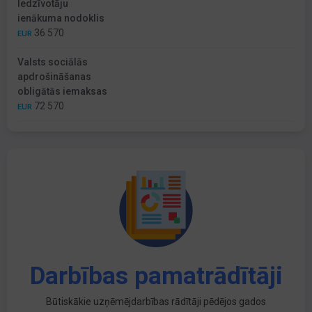
Iedzīvotāju
ienākuma nodoklis
36 570
EUR
Valsts sociālās
apdrošināšanas
obligātās iemaksas
72 570
EUR
Darbības pamatrādītāji
Būtiskākie uzņēmējdarbības rādītāji pēdējos gados