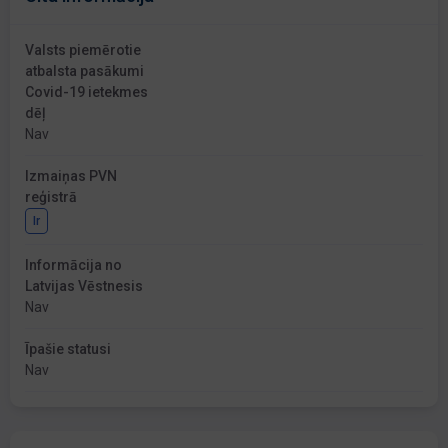
Valsts piemērotie
atbalsta pasākumi
Covid-19 ietekmes
dēļ
Nav
Izmaiņas PVN
reģistrā
Ir
Informācija no
Latvijas Vēstnesis
Nav
Īpašie statusi
Nav