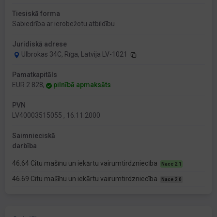
Tiesiskā forma
Sabiedrība ar ierobežotu atbildību
Juridiskā adrese
Ulbrokas 34C, Rīga, Latvija LV-1021
Pamatkapitāls
EUR 2 828,
pilnībā apmaksāts
PVN
LV40003515055 , 16.11.2000
Saimnieciskā
darbība
46.64 Citu mašīnu un iekārtu vairumtirdzniecība
Nace 2.1
46.69 Citu mašīnu un iekārtu vairumtirdzniecība
Nace 2.0