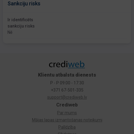
Sankciju risks
Ir identificēts
sankciju risks
Nē
Klientu atbalsta dienests
P - P 09:00 - 17:30
+371 67-501-335
support@crediweb.lv
Crediweb
Par mums
Mājas lapas izmantošanas noteikumi
Palīdzība