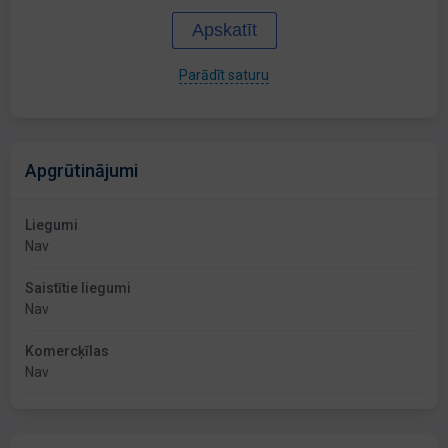
Apskatīt
Parādīt saturu
Apgrūtinājumi
Liegumi
Nav
Saistītie liegumi
Nav
Komercķīlas
Nav