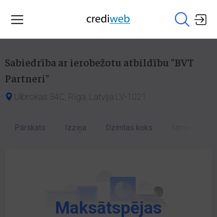
Sabiedrība ar ierobežotu atbildību "BVT
Partneri"
Ulbrokas 34C, Rīga, Latvija LV-1021
Pārskats
Izziņa
Dzimtas koks
Izmaiņu vēst
Maksātspējas