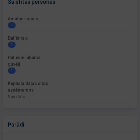
Saistītas personas
Amatpersonas
1
Dalībnieki
1
Patiesie labuma
guvēji
1
Kapitāla daļas citos
uzņēmumos
Nav datu
Parādi