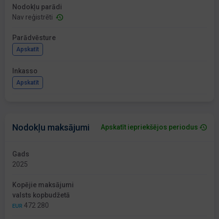
Nodokļu parādi
Nav reģistrēti
Parādvēsture
Apskatīt
Inkasso
Apskatīt
Nodokļu maksājumi
Apskatīt iepriekšējos periodus
Gads
2025
Kopējie maksājumi
valsts kopbudžetā
472 280
EUR