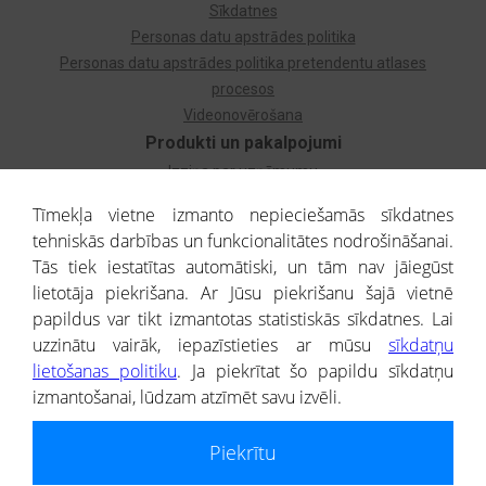
Sīkdatnes
Personas datu apstrādes politika
Personas datu apstrādes politika pretendentu atlases
procesos
Videonovērošana
Produkti un pakalpojumi
Izziņa par uzņēmumu
Izziņa par privātpersonu
Tīmekļa vietne izmanto nepieciešamās sīkdatnes
Dzimtas koks
tehniskās darbības un funkcionalitātes nodrošināšanai.
Uzņēmumu atlase
Tās tiek iestatītas automātiski, un tām nav jāiegūst
Monitorings
lietotāja piekrišana. Ar Jūsu piekrišanu šajā vietnē
Kredītizziņa par ārvalstu uzņēmumiem
papildus var tikt izmantotas statistiskās sīkdatnes. Lai
uzzinātu vairāk, iepazīstieties ar mūsu
sīkdatņu
® CREDITREFORM Latvija
lietošanas politiku
. Ja piekrītat šo papildu sīkdatņu
SIA
izmantošanai, lūdzam atzīmēt savu izvēli.
People illustrations by Storyset
Piekrītu
Informāciju no Uzņēmumu reģistra nodrošina SIA CREDITREFORM Latvija.
Portāla ietvaros saņemtajai informācijai ir uzziņas raksturs, un tai nav