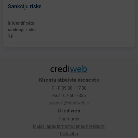
Sankciju risks
Ir identificēts
sankciju risks
Nē
Klientu atbalsta dienests
P - P 09:00 - 17:30
+371 67-501-335
support@crediweb.lv
Crediweb
Par mums
Mājas lapas izmantošanas noteikumi
Palīdzība