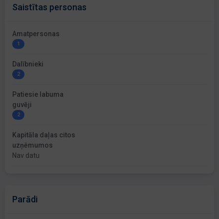
Saistītas personas
Amatpersonas
1
Dalībnieki
2
Patiesie labuma
guvēji
2
Kapitāla daļas citos
uzņēmumos
Nav datu
Parādi