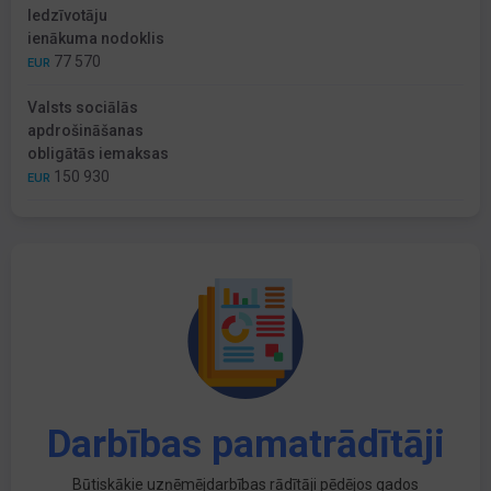
Iedzīvotāju
ienākuma nodoklis
77 570
EUR
Valsts sociālās
apdrošināšanas
obligātās iemaksas
150 930
EUR
Darbības pamatrādītāji
Būtiskākie uzņēmējdarbības rādītāji pēdējos gados