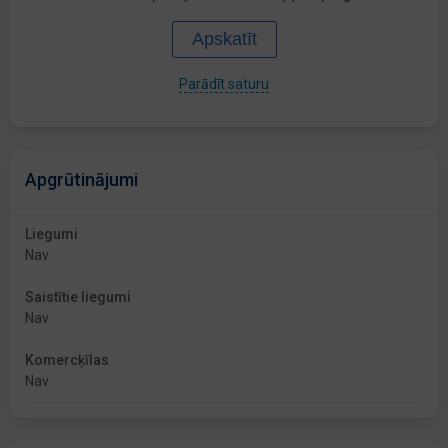
Apskatīt
Parādīt saturu
Apgrūtinājumi
Liegumi
Nav
Saistītie liegumi
Nav
Komercķīlas
Nav