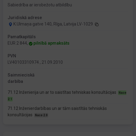
Sabiedrība ar ierobežotu atbildību
Juridiskā adrese
K.Ulmaņa gatve 140, Rīga, Latvija LV-1029
Pamatkapitāls
EUR 2 844,
pilnībā apmaksāts
PVN
LV40103310974 , 21.09.2010
Saimnieciskā
darbība
71.12 Inženierija un ar to saistītas tehniskas konsultācijas
Nace
2.1
71.12 Inženierdarbības un ar tām saistītās tehniskās
konsultācijas
Nace 2.0