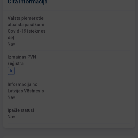
Cita informācija
Valsts piemērotie
atbalsta pasākumi
Covid-19 ietekmes
dēļ
Nav
Izmaiņas PVN
reģistrā
Ir
Informācija no
Latvijas Vēstnesis
Nav
Īpašie statusi
Nav