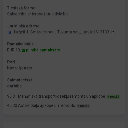
Tiesiskā forma
Sabiedrība ar ierobežotu atbildību
Juridiskā adrese
Jurģeļi-1, Smārdes pag., Tukuma nov., Latvija LV-3133
Pamatkapitāls
EUR 10,
pilnībā apmaksāts
PVN
Nav reģistrēts
Saimnieciskā
darbība
95.31 Mehānisko transportlīdzekļu remonts un apkope
Nace 2.1
45.20 Automobiļu apkope un remonts
Nace 2.0