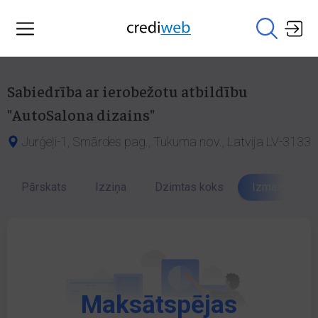
Sabiedrība ar ierobežotu atbildību
"AutoSalona dizains"
Jurģeļi-1, Smārdes pag., Tukuma nov., Latvija LV-3133
Pārskats
Izziņa
Dzimtas koks
Izmaiņu vēst
Maksātspējas