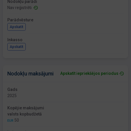
Nodokļu parādi
Nav reģistrēti
Parādvēsture
Apskatīt
Inkasso
Apskatīt
Nodokļu maksājumi
Apskatīt iepriekšējos periodus
Gads
2025
Kopējie maksājumi
valsts kopbudžetā
50
EUR