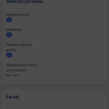
Saistītas personas
Amatpersonas
1
Dalībnieki
1
Patiesie labuma
guvēji
1
Kapitāla daļas citos
uzņēmumos
Nav datu
Parādi