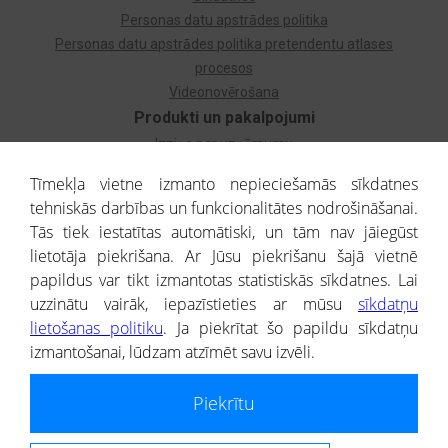
Personas datu apstrādes politika
Personas datu apstrādes politika pretendentu atlases
procesos
Videonovērošana
Produkti un pakalpojumi
Izziņa par uzņēmumu
Izziņa par privātpersonu
Tīmekļa vietne izmanto nepieciešamās sīkdatnes
Dzimtas koks
tehniskās darbības un funkcionalitātes nodrošināšanai.
Uzņēmumu atlase
Tās tiek iestatītas automātiski, un tām nav jāiegūst
Monitorings
lietotāja piekrišana. Ar Jūsu piekrišanu šajā vietnē
Kredītizziņa par ārvalstu uzņēmumiem
papildus var tikt izmantotas statistiskās sīkdatnes. Lai
uzzinātu vairāk, iepazīstieties ar mūsu
sīkdatņu
® CREDITREFORM Latvija
lietošanas politiku
. Ja piekrītat šo papildu sīkdatņu
SIA
izmantošanai, lūdzam atzīmēt savu izvēli.
People illustrations by Storyset
Piekrītu
Informāciju no Uzņēmumu reģistra nodrošina SIA CREDITREFORM Latvija.
Portāla ietvaros saņemtajai informācijai ir uzziņas raksturs, un tai nav