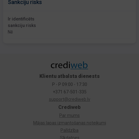
Sankciju risks
Ir identificēts
sankciju risks
Nē
Klientu atbalsta dienests
P - P 09:00 - 17:30
+371 67-501-335
support@crediweb.lv
Crediweb
Par mums
Mājas lapas izmantošanas noteikumi
Palīdzība
Sīkdatnes