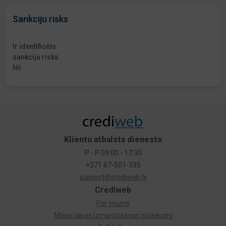
Sankciju risks
Ir identificēts
sankciju risks
Nē
Klientu atbalsta dienests
P - P 09:00 - 17:30
+371 67-501-335
support@crediweb.lv
Crediweb
Par mums
Mājas lapas izmantošanas noteikumi