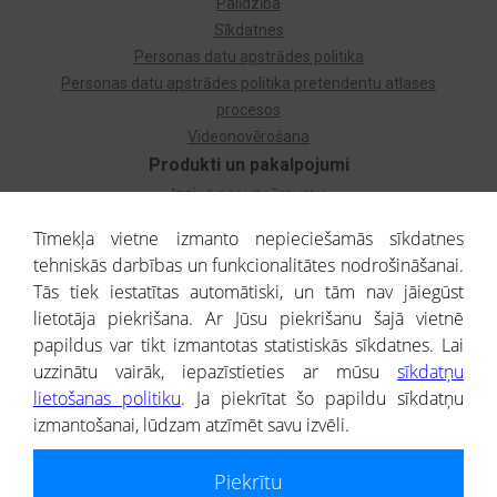
Palīdzība
Sīkdatnes
Personas datu apstrādes politika
Personas datu apstrādes politika pretendentu atlases
procesos
Videonovērošana
Produkti un pakalpojumi
Izziņa par uzņēmumu
Izziņa par privātpersonu
Tīmekļa vietne izmanto nepieciešamās sīkdatnes
Dzimtas koks
tehniskās darbības un funkcionalitātes nodrošināšanai.
Uzņēmumu atlase
Tās tiek iestatītas automātiski, un tām nav jāiegūst
Monitorings
lietotāja piekrišana. Ar Jūsu piekrišanu šajā vietnē
Kredītizziņa par ārvalstu uzņēmumiem
papildus var tikt izmantotas statistiskās sīkdatnes. Lai
uzzinātu vairāk, iepazīstieties ar mūsu
sīkdatņu
® CREDITREFORM Latvija
lietošanas politiku
. Ja piekrītat šo papildu sīkdatņu
SIA
izmantošanai, lūdzam atzīmēt savu izvēli.
People illustrations by Storyset
Piekrītu