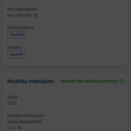
Nodokļu parādi
Nav reģistrēti
Parādvēsture
Apskatīt
Inkasso
Apskatīt
Nodokļu maksājumi
Apskatīt iepriekšējos periodus
Gads
2025
Kopējie maksājumi
valsts kopbudžetā
130
EUR