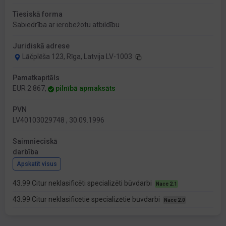
Tiesiskā forma
Sabiedrība ar ierobežotu atbildību
Juridiskā adrese
Lāčplēša 123, Rīga, Latvija LV-1003
Pamatkapitāls
EUR 2 867,
pilnībā apmaksāts
PVN
LV40103029748 , 30.09.1996
Saimnieciskā
darbība
Apskatīt visus
43.99 Citur neklasificēti specializēti būvdarbi
Nace 2.1
43.99 Citur neklasificētie specializētie būvdarbi
Nace 2.0