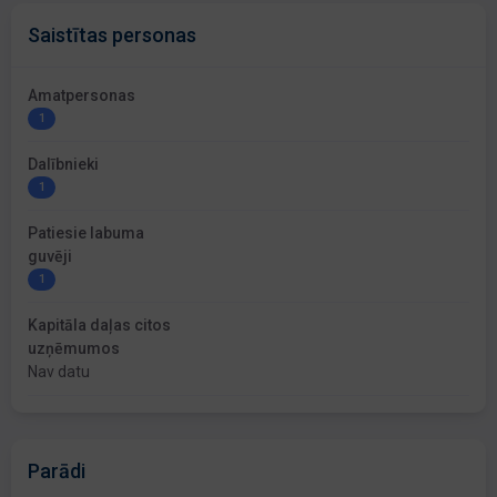
Saistītas personas
Amatpersonas
1
Dalībnieki
1
Patiesie labuma
guvēji
1
Kapitāla daļas citos
uzņēmumos
Nav datu
Parādi