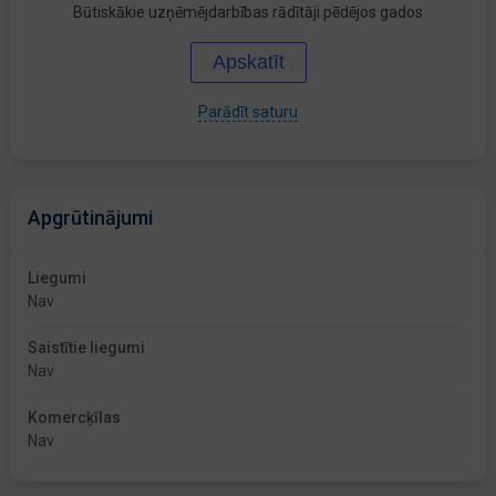
Būtiskākie uzņēmējdarbības rādītāji pēdējos gados
Apskatīt
Parādīt saturu
Apgrūtinājumi
Liegumi
Nav
Saistītie liegumi
Nav
Komercķīlas
Nav