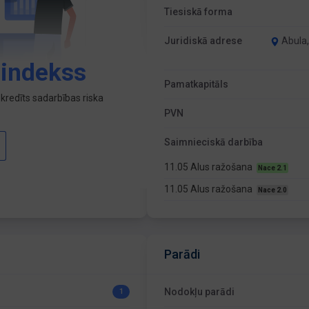
Tiesiskā forma
Juridiskā adrese
Abula,
 indekss
Pamatkapitāls
kredīts sadarbības riska
PVN
Saimnieciskā darbība
11.05 Alus ražošana
Nace 2.1
11.05 Alus ražošana
Nace 2.0
Parādi
Nodokļu parādi
1