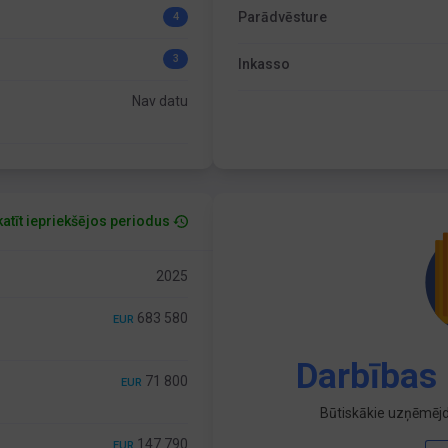
Parādvēsture
4
3
Inkasso
Nav datu
atīt iepriekšējos periodus
2025
683 580
EUR
Darbības 
71 800
EUR
Būtiskākie uzņēmējd
147 790
EUR