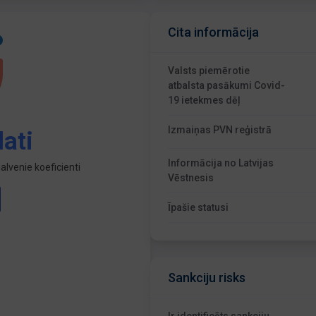
Cita informācija
Valsts piemērotie
atbalsta pasākumi Covid-
19 ietekmes dēļ
Izmaiņas PVN reģistrā
ati
Informācija no Latvijas
lvenie koeficienti
Vēstnesis
Īpašie statusi
Sankciju risks