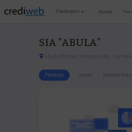
Pakalpojumi
Abonēt
Par
SIA "ABULA"
Abula, Brenguļi, Brenguļu pag., Valmiera
Pārskats
Izziņa
Dzimtas koks