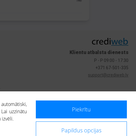
Nē
Klientu atbalsta dienests
P - P 09:00 - 17:30
+371 67-501-335
support@crediweb.lv
s
 automātiski,
Piekrītu
 Lai uzzinātu
izvēli.
Papildus opcijas
ietotājs, izmantojot portālā saņemto informāciju, ir atbildīgs par fizisko