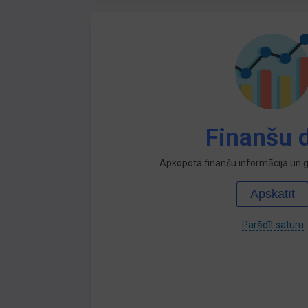
Finanšu d
Apkopota finanšu informācija un ga
Apskatīt
Parādīt saturu