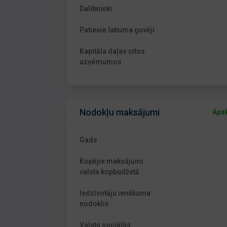
Dalībnieki
Patiesie labuma guvēji
Kapitāla daļas citos
uzņēmumos
Nodokļu maksājumi
Apsk
Gads
Kopējie maksājumi
valsts kopbudžetā
Iedzīvotāju ienākuma
nodoklis
Valsts sociālās