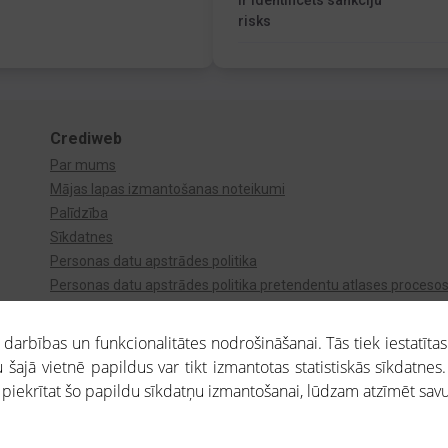
Ir identificēts sankciju
risks
Crediweb
Par mums
Mājas lapas izmantošanas noteikumi
Palīdzība
Sīkdatnes
Personas datu apstrādes politika
Personas datu apstrādes politika pretendentu atlases proceso
Videonovērošana
arbības un funkcionalitātes nodrošināšanai. Tās tiek iestatītas
 šajā vietnē papildus var tikt izmantotas statistiskās sīkdatnes.
a piekrītat šo papildu sīkdatņu izmantošanai, lūdzam atzīmēt savu 
aros saņemtajai informācijai ir uzziņas raksturs, un tai nav juridiska spēka. Portāla l