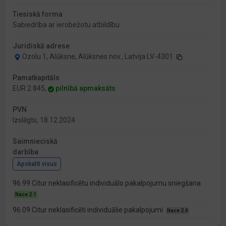
Tiesiskā forma
Sabiedrība ar ierobežotu atbildību
Juridiskā adrese
Ozolu 1, Alūksne, Alūksnes nov., Latvija LV-4301
Pamatkapitāls
EUR 2 845,
pilnībā apmaksāts
PVN
Izslēgts, 18.12.2024
Saimnieciskā
darbība
Apskatīt visus
96.99 Citur neklasificētu individuālo pakalpojumu sniegšana
Nace 2.1
96.09 Citur neklasificēti individuālie pakalpojumi
Nace 2.0