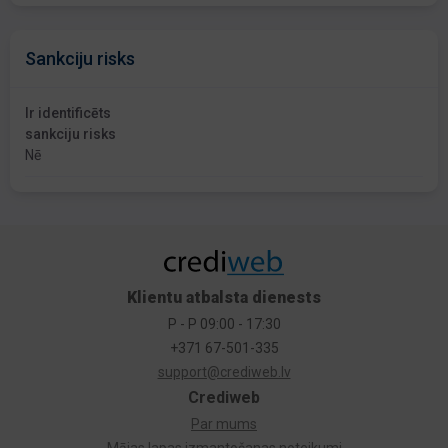
Sankciju risks
Ir identificēts
sankciju risks
Nē
Klientu atbalsta dienests
P - P 09:00 - 17:30
+371 67-501-335
support@crediweb.lv
Crediweb
Par mums