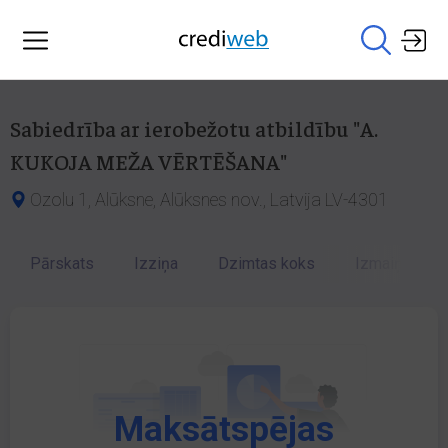
Sabiedrība ar ierobežotu atbildību "A.
KUKOJA MEŽA VĒRTĒŠANA"
Ozolu 1, Alūksne, Alūksnes nov., Latvija LV-4301
Pārskats
Izziņa
Dzimtas koks
Izmaiņu vēst
Maksātspējas