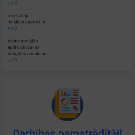
0
EUR
Iedzīvotāju
ienākuma nodoklis
0
EUR
Valsts sociālās
apdrošināšanas
obligātās iemaksas
0
EUR
Darbības pamatrādītāji