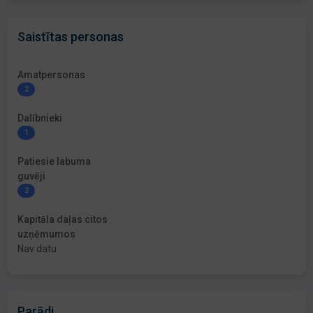
Saistītas personas
Amatpersonas
2
Dalībnieki
1
Patiesie labuma
guvēji
2
Kapitāla daļas citos
uzņēmumos
Nav datu
Parādi