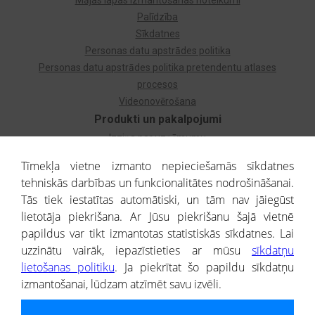
Mājas lapas izmantošanas noteikumi
Palīdzība
Sīkdatnes
Personas datu apstrādes politika
Personas datu apstrādes politika pretendentu atlases
procesos
Videonovērošana
Produkti un pakalpojumi
Izziņa par uzņēmumu
Izziņa par privātpersonu
Tīmekļa vietne izmanto nepieciešamās sīkdatnes
Dzimtas koks
tehniskās darbības un funkcionalitātes nodrošināšanai.
Uzņēmumu atlase
Tās tiek iestatītas automātiski, un tām nav jāiegūst
Monitorings
lietotāja piekrišana. Ar Jūsu piekrišanu šajā vietnē
Kredītizziņa par ārvalstu uzņēmumiem
papildus var tikt izmantotas statistiskās sīkdatnes. Lai
uzzinātu vairāk, iepazīstieties ar mūsu
sīkdatņu
® CREDITREFORM Latvija
lietošanas politiku
. Ja piekrītat šo papildu sīkdatņu
SIA
izmantošanai, lūdzam atzīmēt savu izvēli.
People illustrations by Storyset