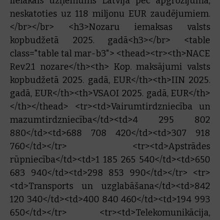
lielākais uzņēmums Latvijā pēc apgrozījuma,
neskatoties uz 118 miljonu EUR zaudējumiem.
</br></br> <h3>Nozaru iemaksas valsts
kopbudžetā 2025. gadā<h3></br> <table
class="table tal mar-b3"> <thead><tr><th>NACE
Rev.2.1 nozare</th><th> Kop. maksājumi valsts
kopbudžetā 2025. gadā, EUR</th><th>IIN 2025.
gadā, EUR</th><th>VSAOI 2025. gadā, EUR</th>
</th></thead> <tr><td>Vairumtirdzniecība un
mazumtirdzniecība</td><td>4 295 802
880</td><td>688 708 420</td><td>307 918
760</td></tr> <tr><td>Apstrādes
rūpniecība</td><td>1 185 265 540</td><td>650
683 940</td><td>298 853 990</td></tr> <tr>
<td>Transports un uzglabāšana</td><td>842
120 340</td><td>400 840 460</td><td>194 993
650</td></tr> <tr><td>Telekomunikācija,