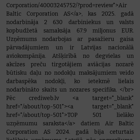
Corporation/40003245752/?prod=review">Air
Baltic Corporation AS</a>, kas 2025. gadā
nodarbināja 2 630 darbiniekus un valsts
kopbudžetā samaksāja 67.9 miljonus EUR.
Uzņēmums nodarbojas ar pasažieru gaisa
pārvadājumiem un ir Latvijas nacionālā
aviokompānija. Atšķirībā no degvielas un
akcīzes preču tirgotājiem aviācijas nozarē
būtisku daļu no nodokļu maksājumiem veido
darbaspēka nodokļi, ko ietekmē lielais
nodarbināto skaits un nozares specifika. </br>
Pēc crediweb.lv <a target="_blank"
href="/about/top-501"><a target="_blank"
href="/about/top-501">TOP 501 lielāko
uzņēmumu saraksta</a> datiem Air Baltic
Corporation AS 2024. gadā bija ceturtais