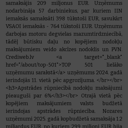
samaksājis 209 miljonus EUR. Uzņēmums
nodarbināja 57 darbiniekus, par kuriem IIN
iemaksās samaksāti 398 tūkstoši EUR, savukārt
VSAOI iemaksās - 764 tūkstoši EUR. Uzņēmums
darbojas motoru degvielas mazumtirdzniecībā,
tādēļ būtisku daļu no kopējiem nodokļu
maksājumiem veido akcīzes nodoklis un PVN.
Crediweb.lv <a target="_blank"
href="/about/top-501">TOP 501 lielāko
uzņēmumu sarakstā</a> uzņēmums 2024. gadā
ierindojās 11. vietā pēc apgrozījuma. </br></br>
<h3>Apstrādes rūpniecībā nodokļu maksājumi
pieauguši par 6%</h3></br> Otrajā vietā pēc
kopējiem maksājumiem valsts budžetā
ierindojas apstrādes rūpniecība. Nozares
uzņēmumi 2025. gadā kopbudžetā samaksāja 1.2
miljardus EUR, no kuriem 299 miljoni EUR bija