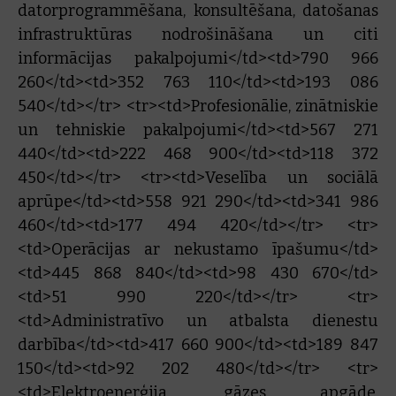
datorprogrammēšana, konsultēšana, datošanas
infrastruktūras nodrošināšana un citi
informācijas pakalpojumi</td><td>790 966
260</td><td>352 763 110</td><td>193 086
540</td></tr> <tr><td>Profesionālie, zinātniskie
un tehniskie pakalpojumi</td><td>567 271
440</td><td>222 468 900</td><td>118 372
450</td></tr> <tr><td>Veselība un sociālā
aprūpe</td><td>558 921 290</td><td>341 986
460</td><td>177 494 420</td></tr> <tr>
<td>Operācijas ar nekustamo īpašumu</td>
<td>445 868 840</td><td>98 430 670</td>
<td>51 990 220</td></tr> <tr>
<td>Administratīvo un atbalsta dienestu
darbība</td><td>417 660 900</td><td>189 847
150</td><td>92 202 480</td></tr> <tr>
<td>Elektroenerģija, gāzes apgāde,