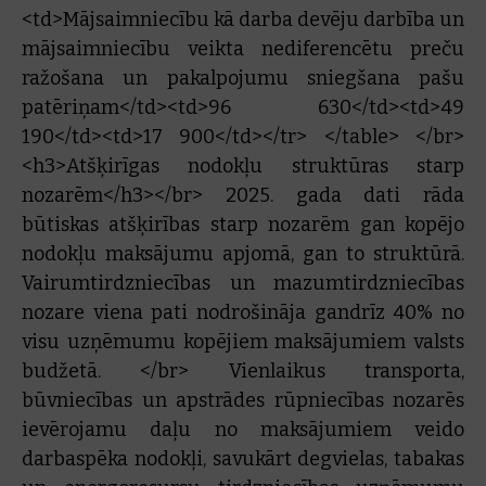
<td>Mājsaimniecību kā darba devēju darbība un
mājsaimniecību veikta nediferencētu preču
ražošana un pakalpojumu sniegšana pašu
patēriņam</td><td>96 630</td><td>49
190</td><td>17 900</td></tr> </table> </br>
<h3>Atšķirīgas nodokļu struktūras starp
nozarēm</h3></br> 2025. gada dati rāda
būtiskas atšķirības starp nozarēm gan kopējo
nodokļu maksājumu apjomā, gan to struktūrā.
Vairumtirdzniecības un mazumtirdzniecības
nozare viena pati nodrošināja gandrīz 40% no
visu uzņēmumu kopējiem maksājumiem valsts
budžetā. </br> Vienlaikus transporta,
būvniecības un apstrādes rūpniecības nozarēs
ievērojamu daļu no maksājumiem veido
darbaspēka nodokļi, savukārt degvielas, tabakas