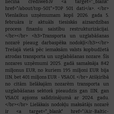
liecina crediweb.lv <a target="_blank"
href="/about/top-501">TOP 501 dati</a>. </br>
Vienlaikus uzņēmumam kopš 2026. gada 5.
februāra ir aktuāls tiesiskās aizsardzības
process finanšu saistību restrukturizācijai.
</br></br> <h3>Transporta un uzglabāšanas
nozarē pieaug darbaspēka nodokļi</h3></br>
Trešajā vietā pēc iemaksām valsts kopbudžetā
atrodas transporta un uzglabāšanas nozare. Šīs
nozares uzņēmumi 2025. gadā samaksāja 842
miljonus EUR, no kuriem 195 miljoni EUR bija
IIN, bet 401 miljons EUR - VSAOI. </br> Atšķirībā
no citām lielākajām nozarēm transporta un
uzglabāšanas sektorā pieaudzis gan IIN, gan
VSAOI apjoms salīdzinājumā ar 2024. gadu.
</br></br> Lielākais nodokļu maksātājs nozarē
ir <a target="_blank" href="/Air-Baltic-