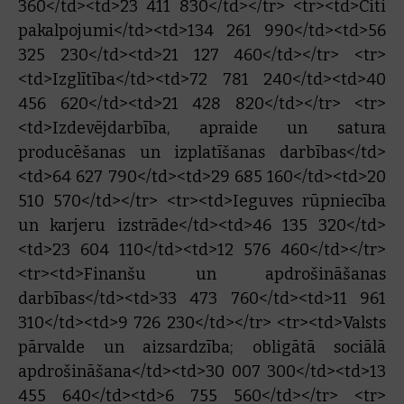
360</td><td>23 411 830</td></tr> <tr><td>Citi
pakalpojumi</td><td>134 261 990</td><td>56
325 230</td><td>21 127 460</td></tr> <tr>
<td>Izglītība</td><td>72 781 240</td><td>40
456 620</td><td>21 428 820</td></tr> <tr>
<td>Izdevējdarbība, apraide un satura
producēšanas un izplatīšanas darbības</td>
<td>64 627 790</td><td>29 685 160</td><td>20
510 570</td></tr> <tr><td>Ieguves rūpniecība
un karjeru izstrāde</td><td>46 135 320</td>
<td>23 604 110</td><td>12 576 460</td></tr>
<tr><td>Finanšu un apdrošināšanas
darbības</td><td>33 473 760</td><td>11 961
310</td><td>9 726 230</td></tr> <tr><td>Valsts
pārvalde un aizsardzība; obligātā sociālā
apdrošināšana</td><td>30 007 300</td><td>13
455 640</td><td>6 755 560</td></tr> <tr>