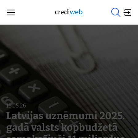
15.05.26
Latvijas uzņēmumi 2025.
gadā valsts kopbudžetā