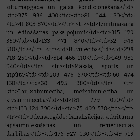
siltumapgāde un gaisa kondicionēšana</td>
<td>375 936 400</td><td>81 044 130</td>
<td>41 803 870</td></tr> <tr><td>Izmitināšana
un ēdināšanas pakalpojumi</td><td>315 129
350</td><td>133 471 840</td><td>52 948
510</td></tr> <tr><td>Būvniecība</td><td>298
718 250</td><td>314 466 110</td><td>149 932
040</td></tr> <tr><td>Māksla, sports un
atpūta</td><td>203 476 570</td><td>60 474
130</td><td>38 495 380</td></tr> <tr>
<td>Lauksaimniecība, mežsaimniecība un
zivsaimniecība</td><td>181 779 020</td>
<td>133 124 790</td><td>75 499 570</td></tr>
<tr><td>Ūdensapgāde; kanalizācijas, atkritumu
apsaimniekošanas un remediācijas
darbības</td><td>175 927 030</td><td>49 719