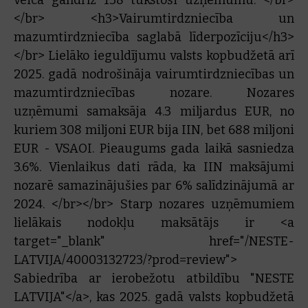
veica gandrīz 138 tūkstoši uzņēmumu. </br>
</br> <h3>Vairumtirdzniecība un
mazumtirdzniecība saglabā līderpozīciju</h3>
</br> Lielāko ieguldījumu valsts kopbudžetā arī
2025. gadā nodrošināja vairumtirdzniecības un
mazumtirdzniecības nozare. Nozares
uzņēmumi samaksāja 4.3 miljardus EUR, no
kuriem 308 miljoni EUR bija IIN, bet 688 miljoni
EUR - VSAOI. Pieaugums gada laikā sasniedza
3.6%. Vienlaikus dati rāda, ka IIN maksājumi
nozarē samazinājušies par 6% salīdzinājumā ar
2024. </br></br> Starp nozares uzņēmumiem
lielākais nodokļu maksātājs ir <a
target="_blank" href="/NESTE-
LATVIJA/40003132723/?prod=review">
Sabiedrība ar ierobežotu atbildību "NESTE
LATVIJA"</a>, kas 2025. gadā valsts kopbudžetā