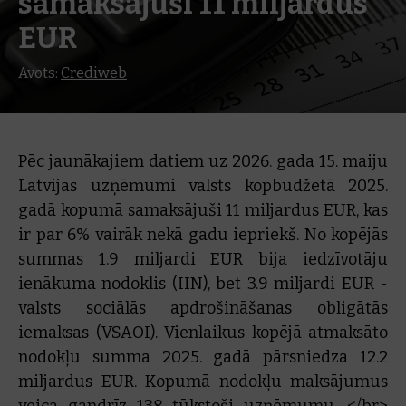
samaksājuši 11 miljardus
EUR
Avots:
Crediweb
Pēc jaunākajiem datiem uz 2026. gada 15. maiju
Latvijas uzņēmumi valsts kopbudžetā 2025.
gadā kopumā samaksājuši 11 miljardus EUR, kas
ir par 6% vairāk nekā gadu iepriekš. No kopējās
summas 1.9 miljardi EUR bija iedzīvotāju
ienākuma nodoklis (IIN), bet 3.9 miljardi EUR -
valsts sociālās apdrošināšanas obligātās
iemaksas (VSAOI). Vienlaikus kopējā atmaksāto
nodokļu summa 2025. gadā pārsniedza 12.2
miljardus EUR. Kopumā nodokļu maksājumus