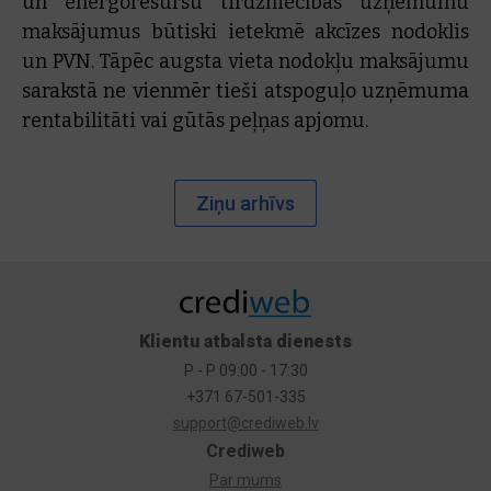
un energoresursu tirdzniecības uzņēmumu
maksājumus būtiski ietekmē akcīzes nodoklis
un PVN. Tāpēc augsta vieta nodokļu maksājumu
sarakstā ne vienmēr tieši atspoguļo uzņēmuma
rentabilitāti vai gūtās peļņas apjomu.
Ziņu arhīvs
Klientu atbalsta dienests
P - P 09:00 - 17:30
+371 67-501-335
support@crediweb.lv
Crediweb
Par mums