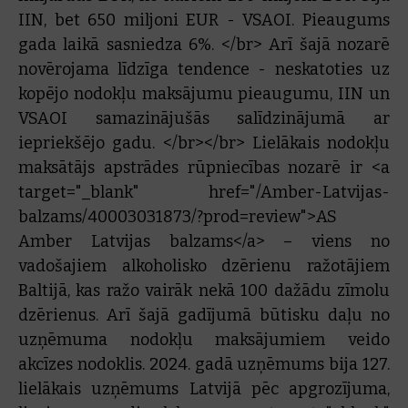
IIN, bet 650 miljoni EUR - VSAOI. Pieaugums
gada laikā sasniedza 6%. </br> Arī šajā nozarē
novērojama līdzīga tendence - neskatoties uz
kopējo nodokļu maksājumu pieaugumu, IIN un
VSAOI samazinājušās salīdzinājumā ar
iepriekšējo gadu. </br></br> Lielākais nodokļu
maksātājs apstrādes rūpniecības nozarē ir <a
target="_blank" href="/Amber-Latvijas-
balzams/40003031873/?prod=review">AS
Amber Latvijas balzams</a> – viens no
vadošajiem alkoholisko dzērienu ražotājiem
Baltijā, kas ražo vairāk nekā 100 dažādu zīmolu
dzērienus. Arī šajā gadījumā būtisku daļu no
uzņēmuma nodokļu maksājumiem veido
akcīzes nodoklis. 2024. gadā uzņēmums bija 127.
lielākais uzņēmums Latvijā pēc apgrozījuma,