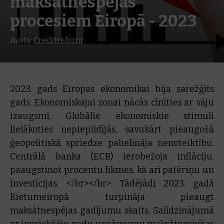
maksātnespējas
procesiem Eiropā - 2023
Avots:
Creditreform
2023. gads Eiropas ekonomikai bija sarežģīts
gads. Ekonomiskajai zonai nācās cīnīties ar vāju
izaugsmi. Globālie ekonomiskie stimuli
lielākoties nepiepildījās, savukārt pieaugošā
ģeopolitiskā spriedze palielināja nenoteiktību.
Centrālā banka (ECB) ierobežoja inflāciju,
paaugstinot procentu likmes, kā arī patēriņu un
investīcijas. </br></br> Tādējādi 2023. gadā
Rietumeiropā turpināja pieaugt
maksātnespējas gadījumu skaits. Salīdzinājumā