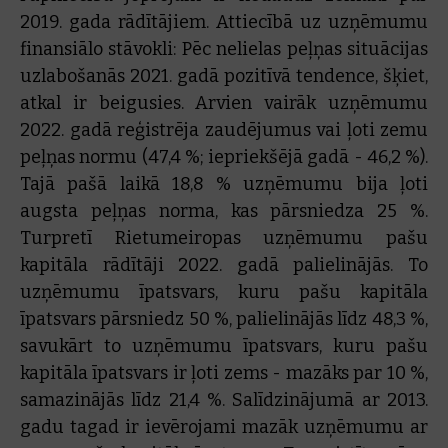
2019. gada rādītājiem. Attiecībā uz uzņēmumu
finansiālo stāvokli: Pēc nelielas peļņas situācijas
uzlabošanās 2021. gadā pozitīvā tendence, šķiet,
atkal ir beigusies. Arvien vairāk uzņēmumu
2022. gadā reģistrēja zaudējumus vai ļoti zemu
peļņas normu (47,4 %; iepriekšējā gadā - 46,2 %).
Tajā pašā laikā 18,8 % uzņēmumu bija ļoti
augsta peļņas norma, kas pārsniedza 25 %.
Turpretī Rietumeiropas uzņēmumu pašu
kapitāla rādītāji 2022. gadā palielinājās. To
uzņēmumu īpatsvars, kuru pašu kapitāla
īpatsvars pārsniedz 50 %, palielinājās līdz 48,3 %,
savukārt to uzņēmumu īpatsvars, kuru pašu
kapitāla īpatsvars ir ļoti zems - mazāks par 10 %,
samazinājās līdz 21,4 %. Salīdzinājumā ar 2013.
gadu tagad ir ievērojami mazāk uzņēmumu ar