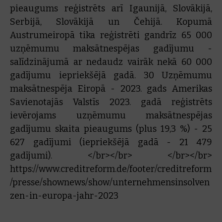
pieaugums reģistrēts arī Igaunijā, Slovākijā,
Serbijā, Slovākijā un Čehijā. Kopumā
Austrumeiropā tika reģistrēti gandrīz 65 000
uzņēmumu maksātnespējas gadījumu -
salīdzinājumā ar nedaudz vairāk nekā 60 000
gadījumu iepriekšējā gadā. 30 Uzņēmumu
maksātnespēja Eiropā - 2023. gads Amerikas
Savienotajās Valstīs 2023. gadā reģistrēts
ievērojams uzņēmumu maksātnespējas
gadījumu skaita pieaugums (plus 19,3 %) - 25
627 gadījumi (iepriekšējā gadā - 21 479
gadījumi). </br></br> </br></br>
https://www.creditreform.de/footer/creditreform
/presse/shownews/show/unternehmensinsolven
zen-in-europa-jahr-2023