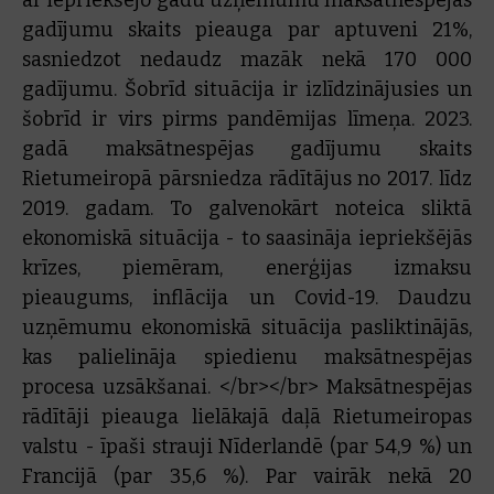
ar iepriekšējo gadu uzņēmumu maksātnespējas
gadījumu skaits pieauga par aptuveni 21%,
sasniedzot nedaudz mazāk nekā 170 000
gadījumu. Šobrīd situācija ir izlīdzinājusies un
šobrīd ir virs pirms pandēmijas līmeņa. 2023.
gadā maksātnespējas gadījumu skaits
Rietumeiropā pārsniedza rādītājus no 2017. līdz
2019. gadam. To galvenokārt noteica sliktā
ekonomiskā situācija - to saasināja iepriekšējās
krīzes, piemēram, enerģijas izmaksu
pieaugums, inflācija un Covid-19. Daudzu
uzņēmumu ekonomiskā situācija pasliktinājās,
kas palielināja spiedienu maksātnespējas
procesa uzsākšanai. </br></br> Maksātnespējas
rādītāji pieauga lielākajā daļā Rietumeiropas
valstu - īpaši strauji Nīderlandē (par 54,9 %) un
Francijā (par 35,6 %). Par vairāk nekā 20