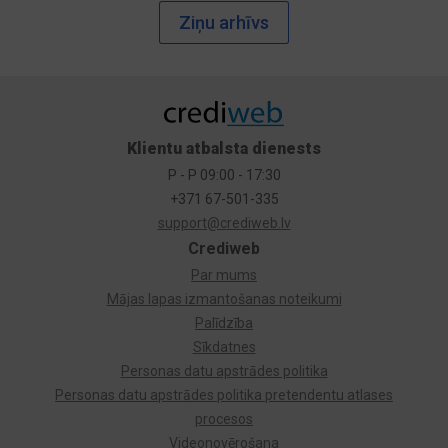
Ziņu arhīvs
Klientu atbalsta dienests
P - P 09:00 - 17:30
+371 67-501-335
support@crediweb.lv
Crediweb
Par mums
Mājas lapas izmantošanas noteikumi
Palīdzība
Sīkdatnes
Personas datu apstrādes politika
Personas datu apstrādes politika pretendentu atlases
procesos
Videonovērošana