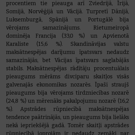
procentiem tie pieauga arī Zviedrijā, Īrijā,
Somijā, Norvēģijā un Vācijā. Turpretī Dānijā,
Luksemburgā, Spānijā un Portugālē bija
vērojams samazinājums. Rietumeiropā
dominēja Francija (33,0 %) un Apvienotā
Karaliste (15,6 %). Skandināvijas valstu
maksātnespējas darījumu īpatsvars nedaudz
samazinājās, bet Vācijas īpatsvars saglabājās
stabils. Maksātnespējas rādītāju procentuālais
pieaugums mērāms divciparu skaitļos visās
galvenajās ekonomikas nozarēs. Īpaši straujš
pieaugums bija vērojams tirdzniecības nozarē
(24,8 %) un mērenāks pakalpojumu nozarē (16,2
%). Apstrādes rūpniecībā maksātnespējas
tendence paātrinājās, un pieaugums bija lielāks
nekā iepriekšējā gadā. Tomēr skaitļi apstrādes
rūpniecībā joprojām ir nedaudz zemāki par