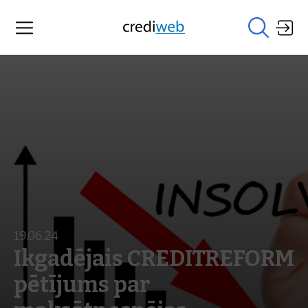
19.06.24
Ikgadējais CREDITREFORM
pētījums par