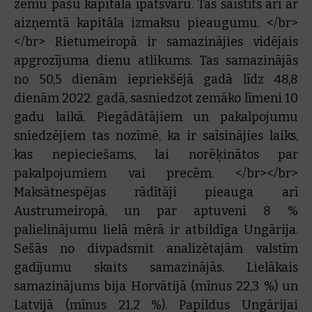
zemu pašu kapitāla īpatsvaru. Tas saistīts arī ar
aizņemtā kapitāla izmaksu pieaugumu. </br>
</br> Rietumeiropā ir samazinājies vidējais
apgrozījuma dienu atlikums. Tas samazinājās
no 50,5 dienām iepriekšējā gadā līdz 48,8
dienām 2022. gadā, sasniedzot zemāko līmeni 10
gadu laikā. Piegādātājiem un pakalpojumu
sniedzējiem tas nozīmē, ka ir saīsinājies laiks,
kas nepieciešams, lai norēķinātos par
pakalpojumiem vai precēm. </br></br>
Maksātnespējas rādītāji pieauga arī
Austrumeiropā, un par aptuveni 8 %
palielinājumu lielā mērā ir atbildīga Ungārija.
Sešās no divpadsmit analizētajām valstīm
gadījumu skaits samazinājās. Lielākais
samazinājums bija Horvātijā (mīnus 22,3 %) un
Latvijā (mīnus 21,2 %). Papildus Ungārijai