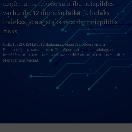
uzņēmuma tekošo saistību neizpildes
varbūtību 12 mēnešu laikā. Jo lielāks
indekss, jo augstāks saistību neizpildes
risks.
CREDITREFORM LATVIJA ik dienu aprēķina CrefoScore visiem
Komercreģistra uzņēmumiem. CrefoScore aprēķina metodoloģija ir
izstrādāta CREDITREFORM LATVIJA sadarbībā ar CREDITREFORM Risk
Management (Vācija).