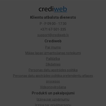
Klientu atbalsta dienests
P - P 09:00 - 17:30
+371 67-501-335
support@crediweb.lv
Crediweb
Par mums
Mājas lapas izmantošanas noteikumi
Palīdzība
Sīkdatnes
Personas datu apstrādes politika
Personas datu apstrādes politika pretendentu atlases
procesos
Videonovērošana
Produkti un pakalpojumi
Izziņa par uzņēmumu
Izziņa par privātpersonu