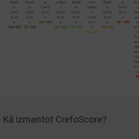
ātspē
ātspē
ja
vidēja
ātspē
zem
ātspē
ja
āj
ja
ja
Crefo
s
ja
vidēja
ja
Crefo
Crefo
Crefo
Scor
Crefo
Crefo
s
Crefo
Scor
ka
Scor
Scor
e
Scor
Scor
Crefo
Scor
e
u
e
e
201-250
e
e
Scor
e
451-499
v
100-150
151-200
201-250
301-350
e
401-450
an
351-400
t
P
ma
āt
ap
cīb
Cr
Sc
5
Kā izmantot CrefoScore?