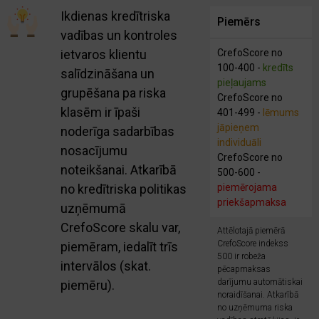
Ikdienas kredītriska
Piemērs
vadības un kontroles
ietvaros klientu
CrefoScore no
100-400 -
kredīts
salīdzināšana un
pieļaujams
grupēšana pa riska
CrefoScore no
klasēm ir īpaši
401-499 -
lēmums
jāpieņem
noderīga sadarbības
individuāli
nosacījumu
CrefoScore no
noteikšanai. Atkarībā
500-600 -
no kredītriska politikas
piemērojama
priekšapmaksa
uzņēmumā
CrefoScore skalu var,
Attēlotajā piemērā
CrefoScore indekss
piemēram, iedalīt trīs
500 ir robeža
intervālos (skat.
pēcapmaksas
darījumu automātiskai
piemēru).
noraidīšanai. Atkarībā
no uzņēmuma riska