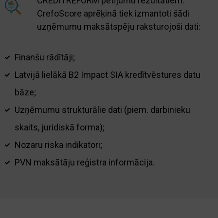
CREDITREFORM pētījumu rezultātiem.
CrefoScore aprēķinā tiek izmantoti šādi
uzņēmumu maksātspēju raksturojoši dati:
Finanšu rādītāji;
Latvijā lielākā B2 Impact SIA kredītvēstures datu
bāze;
Uzņēmumu strukturālie dati (piem. darbinieku
skaits, juridiskā forma);
Nozaru riska indikatori;
PVN maksātāju reģistra informācija.