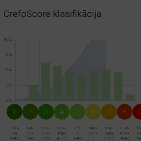
CrefoScore klasifikācija
1
2
3
4
5
6
7
8
Teica
Ļoti
Laba
Maks
Vidēj
Maks
Saspr
Slikta
Re
ma
laba
maks
ātspē
a
ātspē
ingta
maks
trē
maks
maks
ātspē
ja virs
maks
ja
maks
ātspē
ma