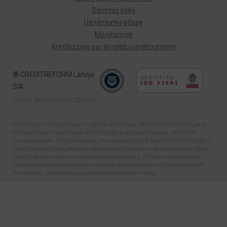
Dzimtas koks
Uzņēmumu atlase
Monitorings
Kredītizziņa par ārvalstu uzņēmumiem
® CREDITREFORM Latvija
SIA
People illustrations by Storyset
Informāciju no Uzņēmumu reģistra nodrošina SIA CREDITREFORM Latvija.
Portāla ietvaros saņemtajai informācijai ir uzziņas raksturs, un tai nav
juridiska spēka. Portāla lietotājs, izmantojot portālā saņemto informāciju, ir
atbildīgs par fizisko personu datu aizsardzības tiesiskā regulējuma, kā arī
CrediWeb izmantošanas noteikumu ievērošanu. Portāla uzturētājs nav
atbildīgs par portāla lietotāju veiktajām darbībām vai uz to pieņemtajiem
lēmumiem, balstoties uz portālā saņemto informāciju.