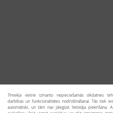
Tīmekļa vietne izmanto nepieciešamās sīkdatnes teh
darbības un funkcionalitātes nodrošināšanai. Tās tiek iest
automātiski, un tām nav jāiegūst lietotāja piekrišana. A