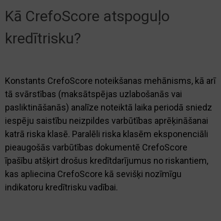
Kā CrefoScore atspoguļo
kredītrisku?
Konstants CrefoScore noteikšanas mehānisms, kā arī
tā svārstības (maksātspējas uzlabošanās vai
pasliktināšanās) analīze noteiktā laika periodā sniedz
iespēju saistību neizpildes varbūtības aprēķināšanai
katrā riska klasē. Paralēli riska klasēm eksponenciāli
pieaugošās varbūtības dokumentē CrefoScore
īpašību atšķirt drošus kredītdarījumus no riskantiem,
kas apliecina CrefoScore kā sevišķi nozīmīgu
indikatoru kredītrisku vadībai.