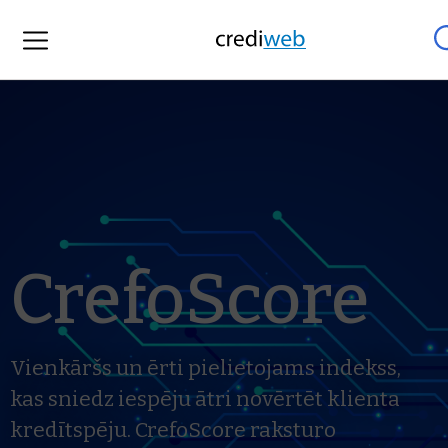
CrefoScore
Vienkāršs un ērti pielietojams indekss,
kas sniedz iespēju ātri novērtēt klienta
kredītspēju. CrefoScore raksturo