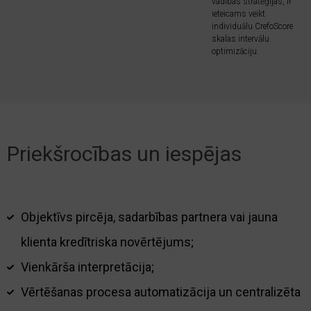
vadības stratēģijas, ir
ieteicams veikt
individuālu CrefoScore
skalas intervālu
optimizāciju.
Priekšrocības un iespējas
Objektīvs pircēja, sadarbības partnera vai jauna
klienta kredītriska novērtējums;
Vienkārša interpretācija;
Vērtēšanas procesa automatizācija un centralizēta