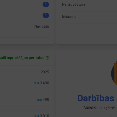
Parādvēsture
1
1
Inkasso
Nav datu
atīt iepriekšējos periodus
2025
3 490
EUR
Darbības 
490
EUR
Būtiskākie uzņēmējd
3 010
EUR