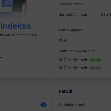
Tiesiskā forma
Juridiskā adrese
Ķirš
 indekss
Pamatkapitāls
kredīts sadarbības riska
PVN
Saimnieciskā darbība
02.20 Mežizstrāde
Nace 2.1
02.20 Mežizstrāde
Nace 2.0
Parādi
Nodokļu parādi
1