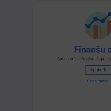
Finanšu d
Apkopota finanšu informācija un ga
Apskatīt
Parādīt saturu