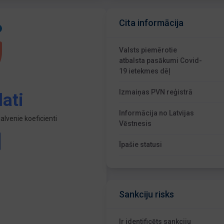
Cita informācija
Valsts piemērotie
atbalsta pasākumi Covid-
19 ietekmes dēļ
Izmaiņas PVN reģistrā
ati
Informācija no Latvijas
lvenie koeficienti
Vēstnesis
Īpašie statusi
Sankciju risks
Ir identificēts sankciju