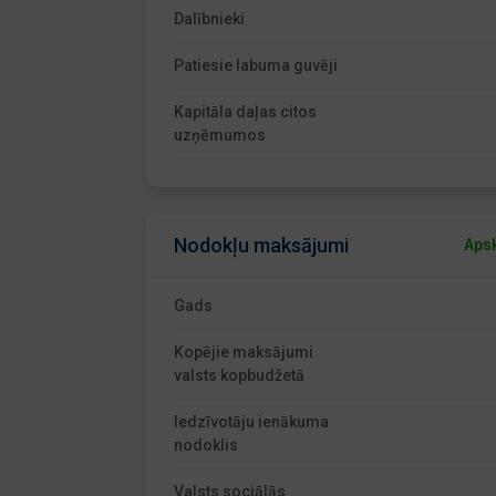
Dalībnieki
Patiesie labuma guvēji
Kapitāla daļas citos
uzņēmumos
Nodokļu maksājumi
Apsk
Gads
Kopējie maksājumi
valsts kopbudžetā
Iedzīvotāju ienākuma
nodoklis
Valsts sociālās