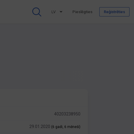
LV
Pieslēgties
Reģistrēties
40203238950
29.01.2020
(6 gadi, 6 mēneši)