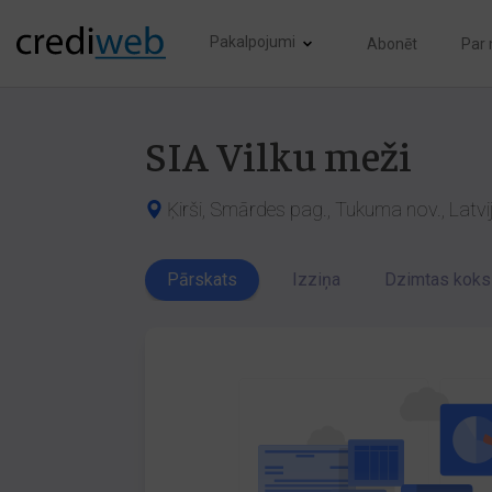
Pakalpojumi
Abonēt
Par
SIA Vilku meži
Ķirši, Smārdes pag., Tukuma nov., Latv
Pārskats
Izziņa
Dzimtas koks