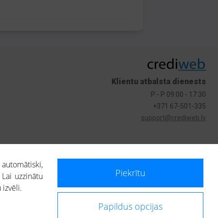
Klientu atbalsta dienests
P - P 09:00 - 17:30
+371 67-501-335
support@crediweb.lv
s
 automātiski,
Piekrītu
 Lai uzzinātu
izvēli.
Papildus opcijas
ietotājs, izmantojot portālā saņemto informāciju, ir atbildīgs par fizisko