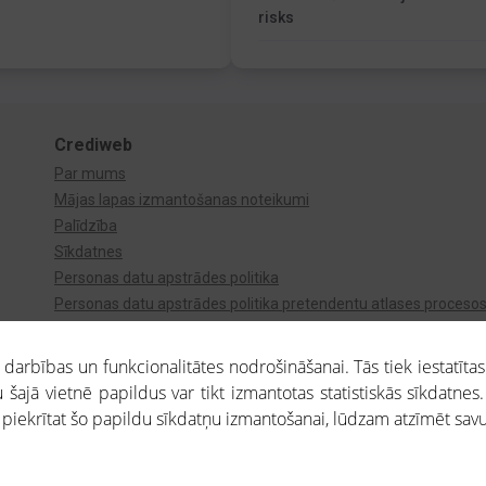
risks
Crediweb
Par mums
Mājas lapas izmantošanas noteikumi
Palīdzība
Sīkdatnes
Personas datu apstrādes politika
Personas datu apstrādes politika pretendentu atlases proceso
Videonovērošana
arbības un funkcionalitātes nodrošināšanai. Tās tiek iestatītas
 šajā vietnē papildus var tikt izmantotas statistiskās sīkdatnes.
a piekrītat šo papildu sīkdatņu izmantošanai, lūdzam atzīmēt savu 
aros saņemtajai informācijai ir uzziņas raksturs, un tai nav juridiska spēka. Portāla l