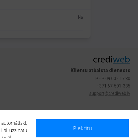
Nē
Klientu atbalsta dienests
P - P 09:00 - 17:30
+371 67-501-335
support@crediweb.lv
s
 automātiski,
Piekrītu
 Lai uzzinātu
izvēli.