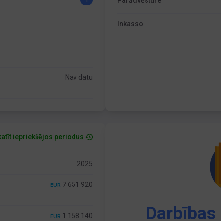
Parādvēsture
1
Inkasso
Nav datu
atīt iepriekšējos periodus
2025
7 651 920
EUR
Darbības 
1 158 140
EUR