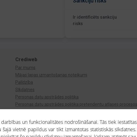
Sankciju risks
Ir identificēts sankciju
risks
Crediweb
Par mums
Mājas lapas izmantošanas noteikumi
Palīdzība
Sīkdatnes
Personas datu apstrādes politika
Personas datu apstrādes politika pretendentu atlases proceso
Videonovērošana
arbības un funkcionalitātes nodrošināšanai. Tās tiek iestatītas
 šajā vietnē papildus var tikt izmantotas statistiskās sīkdatnes.
a piekrītat šo papildu sīkdatņu izmantošanai, lūdzam atzīmēt savu 