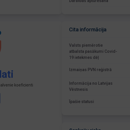
Darbības apturēšana
Cita informācija
Valsts piemērotie
atbalsta pasākumi Covid-
19 ietekmes dēļ
Izmaiņas PVN reģistrā
ati
Informācija no Latvijas
lvenie koeficienti
Vēstnesis
Īpašie statusi