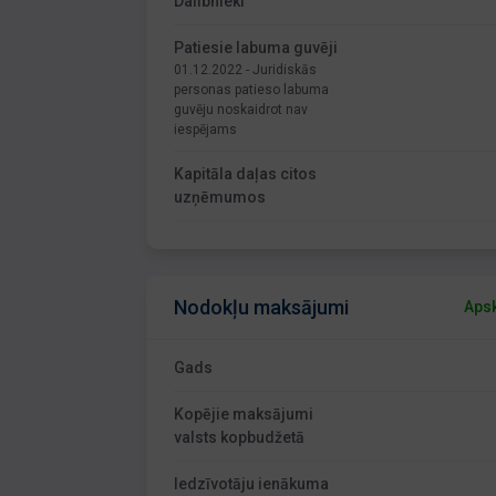
Dalībnieki
Patiesie labuma guvēji
01.12.2022 - Juridiskās
personas patieso labuma
guvēju noskaidrot nav
iespējams
Kapitāla daļas citos
uzņēmumos
Nodokļu maksājumi
Apsk
Gads
Kopējie maksājumi
valsts kopbudžetā
Iedzīvotāju ienākuma