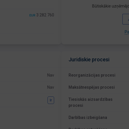
Būtiskākie uzņēmējd
3 282 760
EUR
Pa
Juridiskie procesi
Nav
Reorganizācijas procesi
Nav
Maksātnespējas procesi
Tiesiskās aizsardzības
Ir
procesi
Darbības izbeigšana