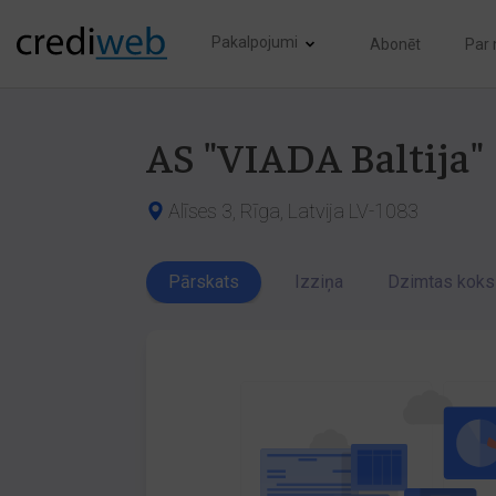
Pakalpojumi
Abonēt
Par
AS "VIADA Baltija"
Alīses 3, Rīga, Latvija LV-1083
Pārskats
Izziņa
Dzimtas koks