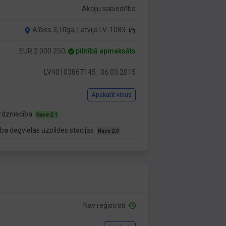
Akciju sabiedrība
Alīses 3, Rīga, Latvija LV-1083
EUR 2 000 250,
pilnībā apmaksāts
LV40103867145 , 06.03.2015
Apskatīt visus
rdzniecība
Nace 2.1
a degvielas uzpildes stacijās
Nace 2.0
Nav reģistrēti