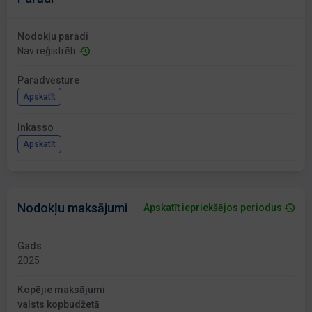
Nodokļu parādi
Nav reģistrēti
Parādvēsture
Apskatīt
Inkasso
Apskatīt
Nodokļu maksājumi
Apskatīt iepriekšējos periodus
Gads
2025
Kopējie maksājumi
valsts kopbudžetā