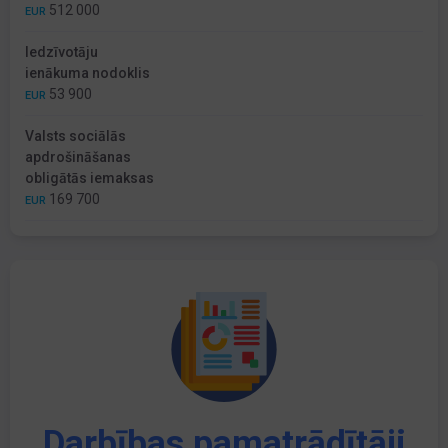
512 000
EUR
Iedzīvotāju
ienākuma nodoklis
53 900
EUR
Valsts sociālās
apdrošināšanas
obligātās iemaksas
169 700
EUR
Darbības pamatrādītāji