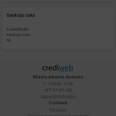
Sankciju risks
Ir identificēts
sankciju risks
Nē
Klientu atbalsta dienests
P - P 09:00 - 17:30
+371 67-501-335
support@crediweb.lv
Crediweb
Par mums