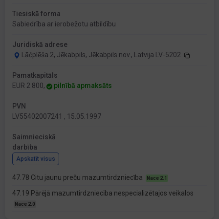
Tiesiskā forma
Sabiedrība ar ierobežotu atbildību
Juridiskā adrese
Lāčplēša 2, Jēkabpils, Jēkabpils nov., Latvija LV-5202
Pamatkapitāls
EUR 2 800,
pilnībā apmaksāts
PVN
LV55402007241 , 15.05.1997
Saimnieciskā
darbība
Apskatīt visus
47.78 Citu jaunu preču mazumtirdzniecība
Nace 2.1
47.19 Pārējā mazumtirdzniecība nespecializētajos veikalos
Nace 2.0