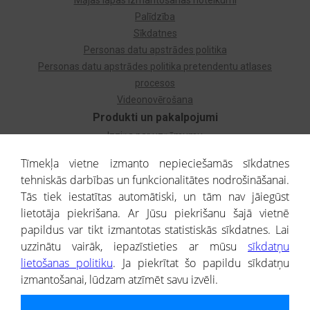
Mājas lapas izmantošanas noteikumi
Palīdzība
Sīkdatnes
Personas datu apstrādes politika
Personas datu apstrādes politika pretendentu atlases
procesos
Videonovērošana
Produkti un pakalpojumi
Izziņa par uzņēmumu
Izziņa par privātpersonu
Tīmekļa vietne izmanto nepieciešamās sīkdatnes
Dzimtas koks
tehniskās darbības un funkcionalitātes nodrošināšanai.
Uzņēmumu atlase
Tās tiek iestatītas automātiski, un tām nav jāiegūst
Monitorings
lietotāja piekrišana. Ar Jūsu piekrišanu šajā vietnē
Kredītizziņa par ārvalstu uzņēmumiem
papildus var tikt izmantotas statistiskās sīkdatnes. Lai
uzzinātu vairāk, iepazīstieties ar mūsu
sīkdatņu
® CREDITREFORM Latvija
lietošanas politiku
. Ja piekrītat šo papildu sīkdatņu
SIA
izmantošanai, lūdzam atzīmēt savu izvēli.
People illustrations by Storyset