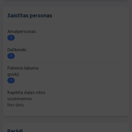
Saistītas personas
Amatpersonas
1
Dalībnieki
1
Patiesie labuma
guvēji
1
Kapitāla daļas citos
uzņēmumos
Nav datu
Parādi