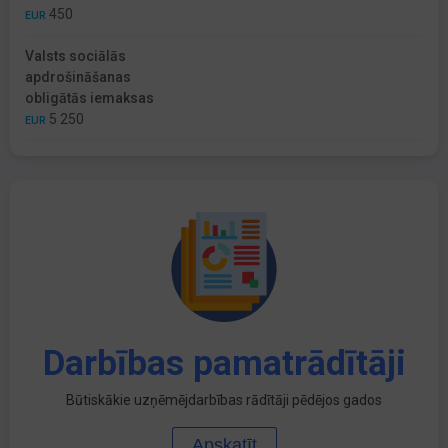
450
EUR
Valsts sociālās
apdrošināšanas
obligātās iemaksas
5 250
EUR
Darbības pamatrādītāji
Būtiskākie uzņēmējdarbības rādītāji pēdējos gados
Apskatīt