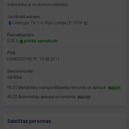
Sabiedrība ar ierobežotu atbildību
Juridiskā adrese
Lēdurgas 7 k-1-4, Rīga, Latvija LV-1034
Pamatkapitāls
EUR 1,
pilnībā apmaksāts
PVN
LV48503018579 , 10.08.2011
Saimnieciskā
darbība
95.31 Mehānisko transportlīdzekļu remonts un apkope
Nace 2.1
45.20 Automobiļu apkope un remonts
Nace 2.0
Saistītas personas