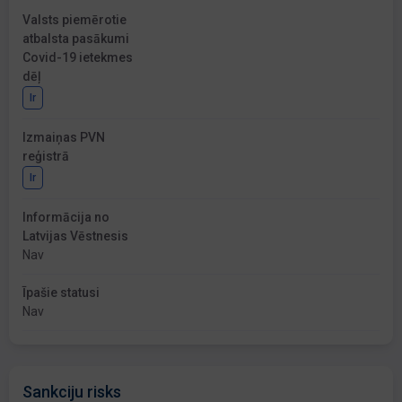
Valsts piemērotie
atbalsta pasākumi
Covid-19 ietekmes
dēļ
Ir
Izmaiņas PVN
reģistrā
Ir
Informācija no
Latvijas Vēstnesis
Nav
Īpašie statusi
Nav
Sankciju risks