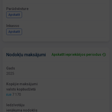
Parādvēsture
Apskatīt
Inkasso
Apskatīt
Nodokļu maksājumi
Apskatīt iepriekšējos periodus
Gads
2025
Kopējie maksājumi
valsts kopbudžetā
7 170
EUR
Iedzīvotāju
ienākuma nodoklis