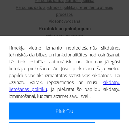
Personas datu apstrādes politika
Personas datu apstrādes politika pretendentu atlases
procesos
Videonovērošana
Produkti un pakalpojumi
Izziņa par uzņēmumu
Izziņa par privātpersonu
Tīmekļa vietne izmanto nepieciešamās sīkdatnes
Dzimtas koks
tehniskās darbības un funkcionalitātes nodrošināšanai.
Uzņēmumu atlase
Tās tiek iestatītas automātiski, un tām nav jāiegūst
Monitorings
lietotāja piekrišana. Ar Jūsu piekrišanu šajā vietnē
Kredītizziņa par ārvalstu uzņēmumiem
papildus var tikt izmantotas statistiskās sīkdatnes. Lai
uzzinātu vairāk, iepazīstieties ar mūsu
sīkdatņu
® CREDITREFORM Latvija
lietošanas politiku
. Ja piekrītat šo papildu sīkdatņu
SIA
izmantošanai, lūdzam atzīmēt savu izvēli.
People illustrations by Storyset
Piekrītu
Informāciju no Uzņēmumu reģistra nodrošina SIA CREDITREFORM Latvija.
Portāla ietvaros saņemtajai informācijai ir uzziņas raksturs, un tai nav
juridiska spēka. Portāla lietotājs, izmantojot portālā saņemto informāciju, ir
atbildīgs par fizisko personu datu aizsardzības tiesiskā regulējuma, kā arī