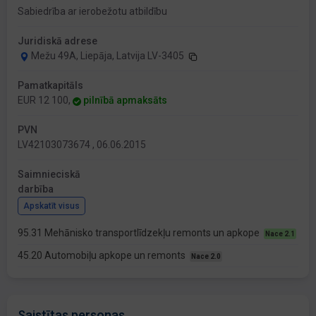
Sabiedrība ar ierobežotu atbildību
Juridiskā adrese
Mežu 49A, Liepāja, Latvija LV-3405
Pamatkapitāls
EUR 12 100,
pilnībā apmaksāts
PVN
LV42103073674 , 06.06.2015
Saimnieciskā
darbība
Apskatīt visus
95.31 Mehānisko transportlīdzekļu remonts un apkope
Nace 2.1
45.20 Automobiļu apkope un remonts
Nace 2.0
Saistītas personas