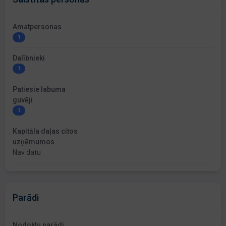
Amatpersonas
1
Dalībnieki
1
Patiesie labuma
guvēji
1
Kapitāla daļas citos
uzņēmumos
Nav datu
Parādi
Nodokļu parādi