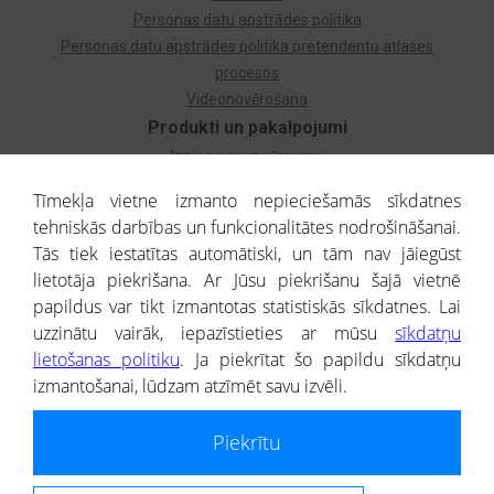
Personas datu apstrādes politika
Personas datu apstrādes politika pretendentu atlases
procesos
Videonovērošana
Produkti un pakalpojumi
Izziņa par uzņēmumu
Izziņa par privātpersonu
Tīmekļa vietne izmanto nepieciešamās sīkdatnes
Dzimtas koks
tehniskās darbības un funkcionalitātes nodrošināšanai.
Uzņēmumu atlase
Tās tiek iestatītas automātiski, un tām nav jāiegūst
Monitorings
lietotāja piekrišana. Ar Jūsu piekrišanu šajā vietnē
Kredītizziņa par ārvalstu uzņēmumiem
papildus var tikt izmantotas statistiskās sīkdatnes. Lai
uzzinātu vairāk, iepazīstieties ar mūsu
sīkdatņu
® CREDITREFORM Latvija
lietošanas politiku
. Ja piekrītat šo papildu sīkdatņu
SIA
izmantošanai, lūdzam atzīmēt savu izvēli.
People illustrations by Storyset
Piekrītu
Informāciju no Uzņēmumu reģistra nodrošina SIA CREDITREFORM Latvija.
Portāla ietvaros saņemtajai informācijai ir uzziņas raksturs, un tai nav
juridiska spēka. Portāla lietotājs, izmantojot portālā saņemto informāciju, ir