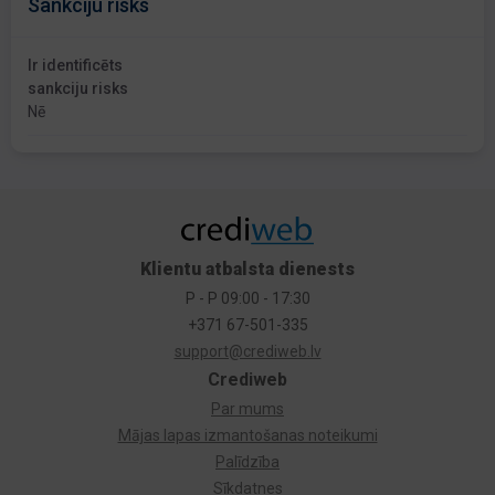
Sankciju risks
Ir identificēts
sankciju risks
Nē
Klientu atbalsta dienests
P - P 09:00 - 17:30
+371 67-501-335
support@crediweb.lv
Crediweb
Par mums
Mājas lapas izmantošanas noteikumi
Palīdzība
Sīkdatnes