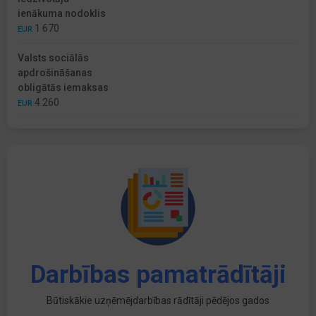
ienākuma nodoklis
1 670
EUR
Valsts sociālās
apdrošināšanas
obligātās iemaksas
4 260
EUR
Darbības pamatrādītāji
Būtiskākie uzņēmējdarbības rādītāji pēdējos gados