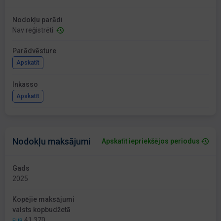
Nodokļu parādi
Nav reģistrēti
Parādvēsture
Apskatīt
Inkasso
Apskatīt
Nodokļu maksājumi
Apskatīt iepriekšējos periodus
Gads
2025
Kopējie maksājumi
valsts kopbudžetā
41 370
EUR