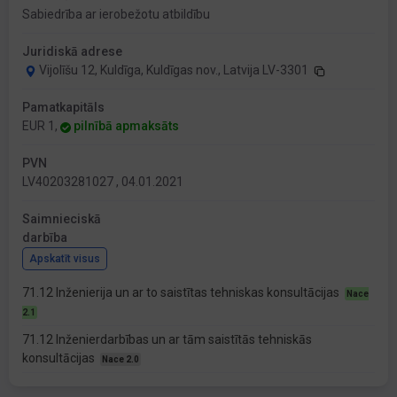
Sabiedrība ar ierobežotu atbildību
Juridiskā adrese
Vijolīšu 12, Kuldīga, Kuldīgas nov., Latvija LV-3301
Pamatkapitāls
EUR 1,
pilnībā apmaksāts
PVN
LV40203281027 , 04.01.2021
Saimnieciskā
darbība
Apskatīt visus
71.12 Inženierija un ar to saistītas tehniskas konsultācijas
Nace
2.1
71.12 Inženierdarbības un ar tām saistītās tehniskās
konsultācijas
Nace 2.0