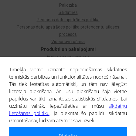
Palīdzība
Sīkdatnes
Personas datu apstrādes politika
Personas datu apstrādes politika pretendentu atlases
procesos
Videonovērošana
Produkti un pakalpojumi
Izziņa par uzņēmumu
Izziņa par privātpersonu
Tīmekļa vietne izmanto nepieciešamās sīkdatnes
Dzimtas koks
tehniskās darbības un funkcionalitātes nodrošināšanai.
Uzņēmumu atlase
Tās tiek iestatītas automātiski, un tām nav jāiegūst
Monitorings
lietotāja piekrišana. Ar Jūsu piekrišanu šajā vietnē
Kredītizziņa par ārvalstu uzņēmumiem
papildus var tikt izmantotas statistiskās sīkdatnes. Lai
uzzinātu vairāk, iepazīstieties ar mūsu
sīkdatņu
® CREDITREFORM Latvija
lietošanas politiku
. Ja piekrītat šo papildu sīkdatņu
SIA
izmantošanai, lūdzam atzīmēt savu izvēli.
People illustrations by Storyset