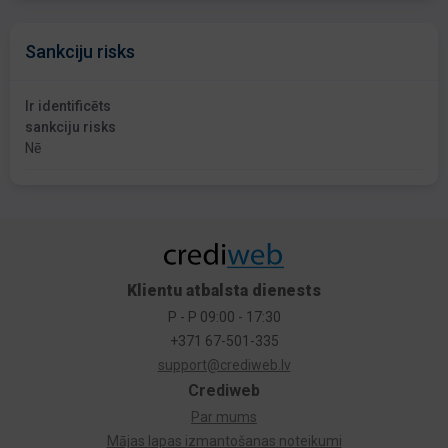
Sankciju risks
Ir identificēts
sankciju risks
Nē
Klientu atbalsta dienests
P - P 09:00 - 17:30
+371 67-501-335
support@crediweb.lv
Crediweb
Par mums
Mājas lapas izmantošanas noteikumi