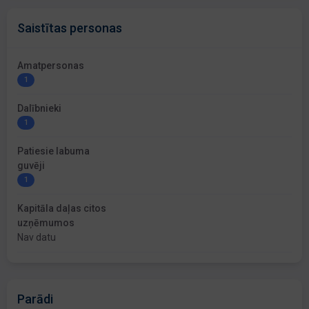
Saistītas personas
Amatpersonas
1
Dalībnieki
1
Patiesie labuma
guvēji
1
Kapitāla daļas citos
uzņēmumos
Nav datu
Parādi