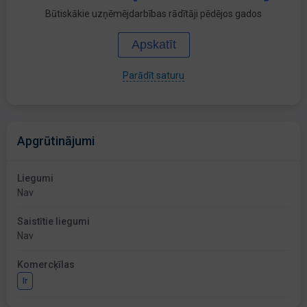
Būtiskākie uzņēmējdarbības rādītāji pēdējos gados
Apskatīt
Parādīt saturu
Apgrūtinājumi
Liegumi
Nav
Saistītie liegumi
Nav
Komercķīlas
Ir