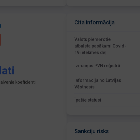
Cita informācija
Valsts piemērotie
atbalsta pasākumi Covid-
19 ietekmes dēļ
Izmaiņas PVN reģistrā
ati
Informācija no Latvijas
lvenie koeficienti
Vēstnesis
Īpašie statusi
Sankciju risks