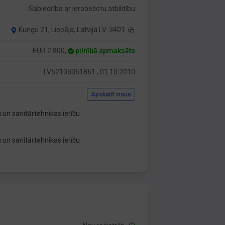
Sabiedrība ar ierobežotu atbildību
Kungu 21, Liepāja, Latvija LV-3401
EUR 2 800,
pilnībā apmaksāts
LV52103051861 , 01.10.2010
Apskatīt visus
 un sanitārtehnikas ierīču
 un sanitārtehnikas ierīču