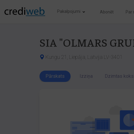
Pakalpojumi
Abonēt
Par
SIA "OLMARS GRU
Kungu 21, Liepāja, Latvija LV-3401
Pārskats
Izziņa
Dzimtas koks