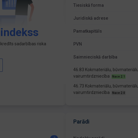
Tiesiskā forma
Juridiskā adrese
 indekss
Pamatkapitāls
kredīts sadarbības riska
PVN
Saimnieciskā darbība
46.83 Kokmateriālu, būvmateriālu
vairumtirdzniecība
Nace 2.1
46.73 Kokmateriālu, būvmateriālu
vairumtirdzniecība
Nace 2.0
Parādi