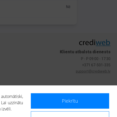
Nē
Klientu atbalsta dienests
P - P 09:00 - 17:30
+371 67-501-335
support@crediweb.lv
s
 automātiski,
Piekrītu
 Lai uzzinātu
izvēli.