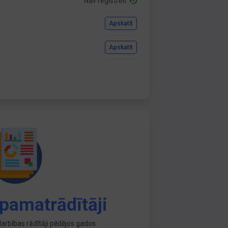
Nav reģistrēti
Apskatīt
Apskatīt
pamatrādītāji
arbības rādītāji pēdējos gados