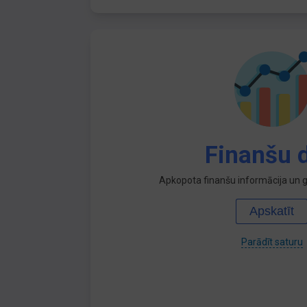
Finanšu d
Apkopota finanšu informācija un ga
Apskatīt
Parādīt saturu