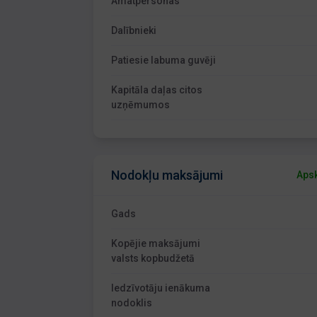
Amatpersonas
Dalībnieki
Patiesie labuma guvēji
Kapitāla daļas citos
uzņēmumos
Nodokļu maksājumi
Apsk
Gads
Kopējie maksājumi
valsts kopbudžetā
Iedzīvotāju ienākuma
nodoklis