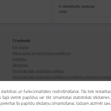
Ir identificēts sankciju
risks
Crediweb
Par mums
Mājas lapas izmantošanas noteikumi
Palīdzība
Sīkdatnes
Personas datu apstrādes politika
Personas datu apstrādes politika pretendentu atlases proceso
Videonovērošana
arbības un funkcionalitātes nodrošināšanai. Tās tiek iestatītas
 šajā vietnē papildus var tikt izmantotas statistiskās sīkdatnes.
a piekrītat šo papildu sīkdatņu izmantošanai, lūdzam atzīmēt savu 