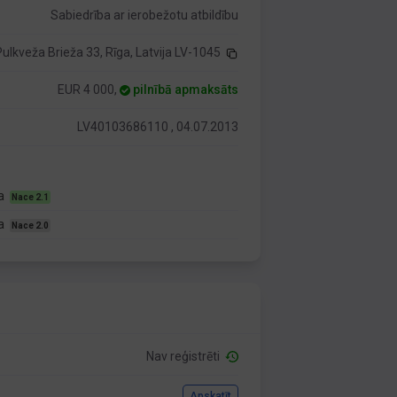
Sabiedrība ar ierobežotu atbildību
Pulkveža Brieža 33, Rīga, Latvija LV-1045
EUR 4 000,
pilnībā apmaksāts
LV40103686110 , 04.07.2013
ba
Nace 2.1
ba
Nace 2.0
Nav reģistrēti
Apskatīt