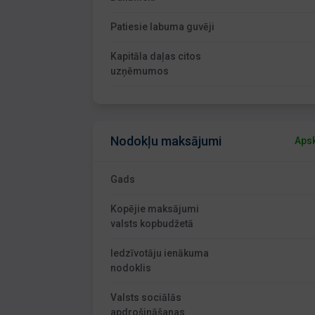
Patiesie labuma guvēji
Kapitāla daļas citos
uzņēmumos
Nodokļu maksājumi
Apsk
Gads
Kopējie maksājumi
valsts kopbudžetā
Iedzīvotāju ienākuma
nodoklis
Valsts sociālās
apdrošināšanas