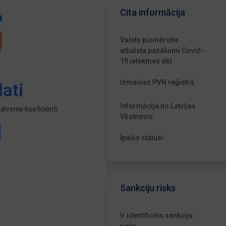
Cita informācija
Valsts piemērotie
atbalsta pasākumi Covid-
19 ietekmes dēļ
Izmaiņas PVN reģistrā
ati
Informācija no Latvijas
lvenie koeficienti
Vēstnesis
Īpašie statusi
Sankciju risks
Ir identificēts sankciju