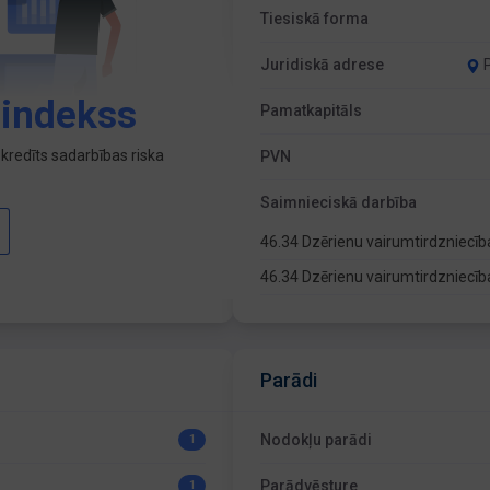
Tiesiskā forma
Juridiskā adrese
 indekss
Pamatkapitāls
kredīts sadarbības riska
PVN
Saimnieciskā darbība
46.34 Dzērienu vairumtirdzniecī
46.34 Dzērienu vairumtirdzniecī
Parādi
Nodokļu parādi
1
Parādvēsture
1