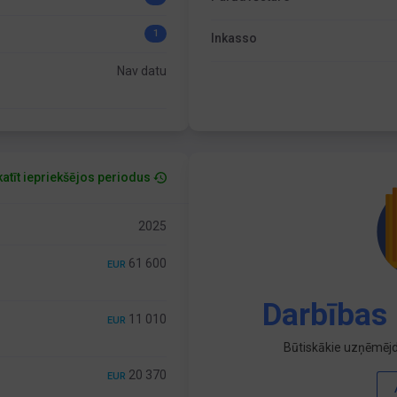
1
Inkasso
Nav datu
atīt iepriekšējos periodus
2025
61 600
EUR
Darbības 
11 010
EUR
Būtiskākie uzņēmējd
20 370
EUR