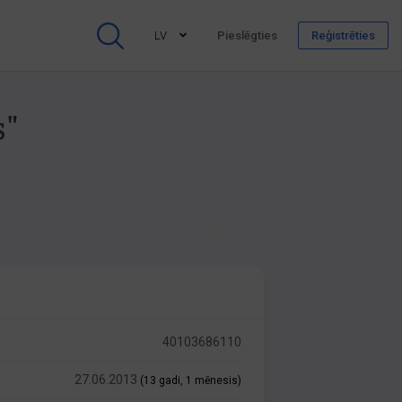
LV
Pieslēgties
Reģistrēties
s"
40103686110
27.06.2013
(13 gadi, 1 mēnesis)