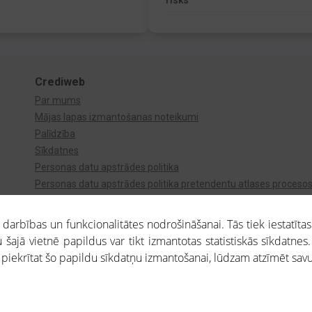
risks
Crediweb
Par mums
Mājas lapas izmantošanas noteikumi
Palīdzība
Sīkdatnes
Personas datu apstrādes politika
Personas datu apstrādes politika pretendentu atlases proceso
Videonovērošana
arbības un funkcionalitātes nodrošināšanai. Tās tiek iestatītas
 šajā vietnē papildus var tikt izmantotas statistiskās sīkdatnes.
a piekrītat šo papildu sīkdatņu izmantošanai, lūdzam atzīmēt savu 
aros saņemtajai informācijai ir uzziņas raksturs, un tai nav juridiska spēka. Portāla l
teikumu ievērošanu. Portāla uzturētājs nav atbildīgs par portāla lietotāju veiktajām