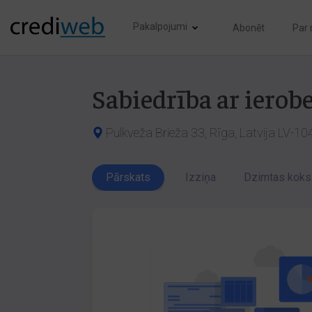
Pakalpojumi
Abonēt
Par
Sabiedrība ar iero
Pulkveža Brieža 33, Rīga, Latvija LV-10
Pārskats
Izziņa
Dzimtas koks