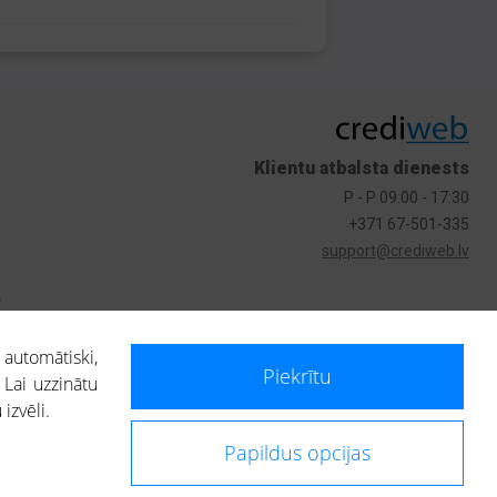
Klientu atbalsta dienests
P - P 09:00 - 17:30
+371 67-501-335
support@crediweb.lv
s
 automātiski,
Piekrītu
 Lai uzzinātu
izvēli.
Papildus opcijas
ietotājs, izmantojot portālā saņemto informāciju, ir atbildīgs par fizisko
 darbībām vai uz to pieņemtajiem lēmumiem, balstoties uz portālā saņemto