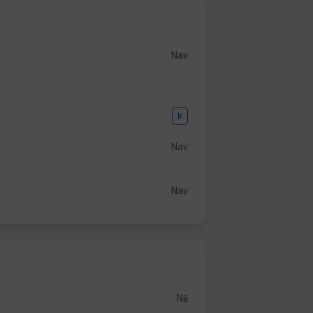
Nav
Ir
Nav
Nav
Nē