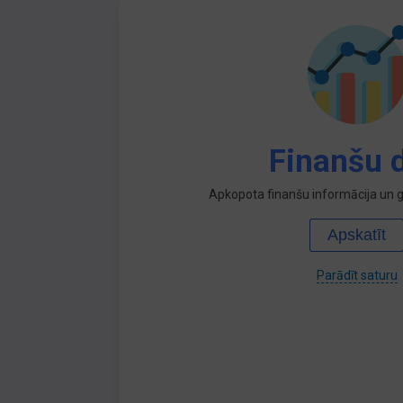
Finanšu d
Apkopota finanšu informācija un ga
Apskatīt
Parādīt saturu