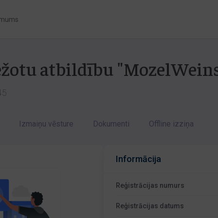
 mums
bežotu atbildību "MozelWein
45
Izmaiņu vēsture
Dokumenti
Offline izziņa
Informācija
Reģistrācijas numurs
Reģistrācijas datums