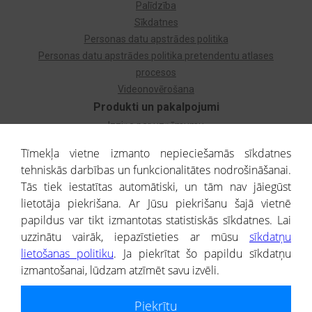
Palīdzība
Sīkdatnes
Personas datu apstrādes politika
Personas datu apstrādes politika pretendentu atlases
procesos
Videonovērošana
Produkti un pakalpojumi
Izziņa par uzņēmumu
Izziņa par privātpersonu
Tīmekļa vietne izmanto nepieciešamās sīkdatnes
Dzimtas koks
tehniskās darbības un funkcionalitātes nodrošināšanai.
Uzņēmumu atlase
Tās tiek iestatītas automātiski, un tām nav jāiegūst
Monitorings
lietotāja piekrišana. Ar Jūsu piekrišanu šajā vietnē
Kredītizziņa par ārvalstu uzņēmumiem
papildus var tikt izmantotas statistiskās sīkdatnes. Lai
uzzinātu vairāk, iepazīstieties ar mūsu
sīkdatņu
® CREDITREFORM Latvija
lietošanas politiku
. Ja piekrītat šo papildu sīkdatņu
SIA
izmantošanai, lūdzam atzīmēt savu izvēli.
People illustrations by Storyset
Piekrītu