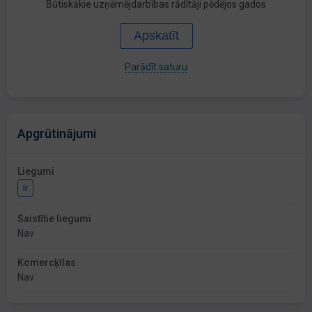
Būtiskākie uzņēmējdarbības rādītāji pēdējos gados
Apskatīt
Parādīt saturu
Apgrūtinājumi
Liegumi
Ir
Saistītie liegumi
Nav
Komercķīlas
Nav