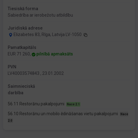
Tiesiskā forma
Sabiedrība ar ierobežotu atbildību
Juridiskā adrese
Elizabetes 83, Rīga, Latvija LV-1050
Pamatkapitāls
EUR 71 260,
pilnībā apmaksāts
PVN
LV40003574843 , 23.01.2002
Saimnieciskā
darbība
56.11 Restorānu pakalpojumi
Nace 2.1
56.10 Restorānu un mobilo ēdināšanas vietu pakalpojumi
Nace
2.0