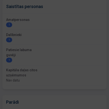
Saistītas personas
Amatpersonas
1
Dalībnieki
1
Patiesie labuma
guvēji
1
Kapitāla daļas citos
uzņēmumos
Nav datu
Parādi