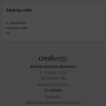
Sankciju risks
Ir identificēts
sankciju risks
Nē
Klientu atbalsta dienests
P - P 09:00 - 17:30
+371 67-501-335
support@crediweb.lv
Crediweb
Par mums
Mājas lapas izmantošanas noteikumi