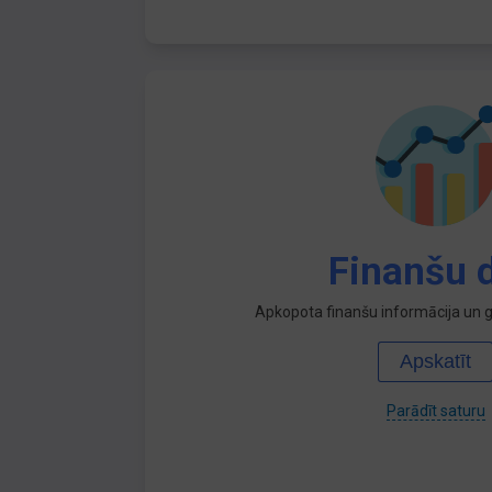
Finanšu d
Apkopota finanšu informācija un ga
Apskatīt
Parādīt saturu