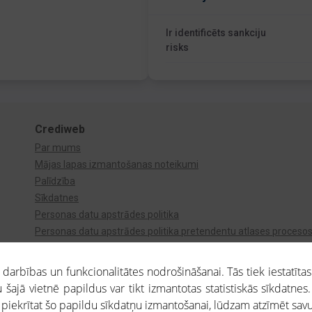
Ir identificēts sankciju
risks
Crediweb
Par mums
Mājas lapas izmantošanas noteikumi
Palīdzība
Sīkdatnes
Personas datu apstrādes politika
Personas datu apstrādes politika pretendentu atlases proceso
Videonovērošana
arbības un funkcionalitātes nodrošināšanai. Tās tiek iestatītas
 šajā vietnē papildus var tikt izmantotas statistiskās sīkdatnes.
a piekrītat šo papildu sīkdatņu izmantošanai, lūdzam atzīmēt savu 