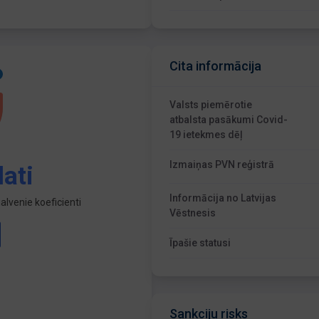
Cita informācija
Valsts piemērotie
atbalsta pasākumi Covid-
19 ietekmes dēļ
Izmaiņas PVN reģistrā
ati
Informācija no Latvijas
lvenie koeficienti
Vēstnesis
Īpašie statusi
Sankciju risks