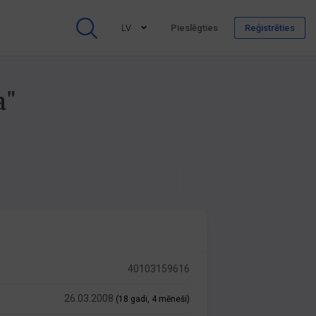
LV
Pieslēgties
Reģistrēties
a"
40103159616
26.03.2008
(18 gadi, 4 mēneši)