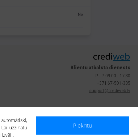
Nē
Klientu atbalsta dienests
P - P 09:00 - 17:30
+371 67-501-335
support@crediweb.lv
s
 automātiski,
Piekrītu
 Lai uzzinātu
izvēli.