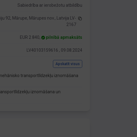
Sabiedrība ar ierobežotu atbildību
iliju 92, Mārupe, Mārupes nov., Latvija LV-
2167
EUR 2 840,
pilnībā apmaksāts
LV40103159616 , 09.08.2024
Apskatīt visus
 mehānisko transportlīdzekļu iznomāšana
transportlīdzekļu iznomāšana un