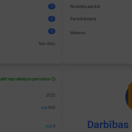
Nodokļu parādi
1
Parādvēsture
1
1
Inkasso
Nav datu
atīt iepriekšējos periodus
2025
840
EUR
Darbības 
0
EUR