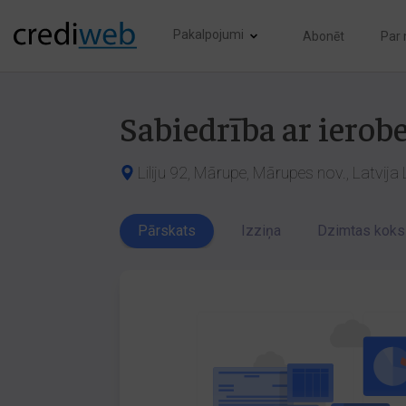
Pakalpojumi
Abonēt
Par
Sabiedrība ar ierobe
Liliju 92, Mārupe, Mārupes nov., Latvija
Pārskats
Izziņa
Dzimtas koks