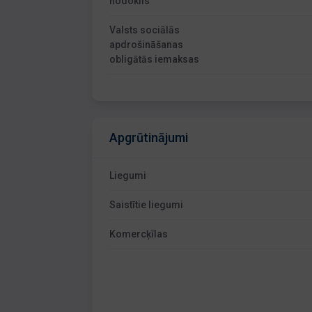
nodoklis
Valsts sociālās
apdrošināšanas
obligātās iemaksas
Apgrūtinājumi
Liegumi
Saistītie liegumi
Komercķīlas