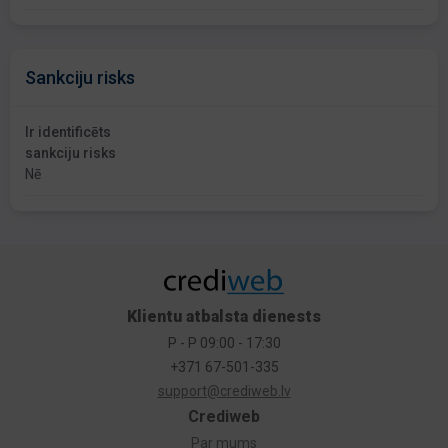
Sankciju risks
Ir identificēts
sankciju risks
Nē
Klientu atbalsta dienests
P - P 09:00 - 17:30
+371 67-501-335
support@crediweb.lv
Crediweb
Par mums