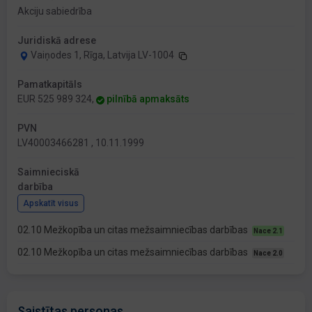
Akciju sabiedrība
Juridiskā adrese
Vaiņodes 1, Rīga, Latvija LV-1004
Pamatkapitāls
EUR 525 989 324,
pilnībā apmaksāts
PVN
LV40003466281 , 10.11.1999
Saimnieciskā
darbība
Apskatīt visus
02.10 Mežkopība un citas mežsaimniecības darbības
Nace 2.1
02.10 Mežkopība un citas mežsaimniecības darbības
Nace 2.0
Saistītas personas