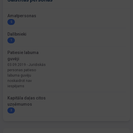
Amatpersonas
5
Dalībnieki
1
Patiesie labuma
guvēji
03.09.2019 - Juridiskās
personas patieso
labuma guvēju
noskaidrot nav
iespējams
Kapitāla daļas citos
uzņēmumos
3