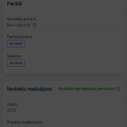
Parādi
Nodokļu parādi
Nav reģistrēti
Parādvēsture
Apskatīt
Inkasso
Apskatīt
Nodokļu maksājumi
Apskatīt iepriekšējos periodus
Gads
2025
Kopējie maksājumi