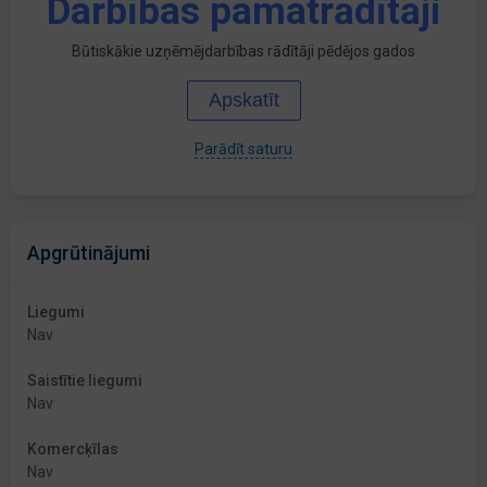
Darbības pamatrādītāji
Būtiskākie uzņēmējdarbības rādītāji pēdējos gados
Apskatīt
Parādīt saturu
Apgrūtinājumi
Liegumi
Nav
Saistītie liegumi
Nav
Komercķīlas
Nav