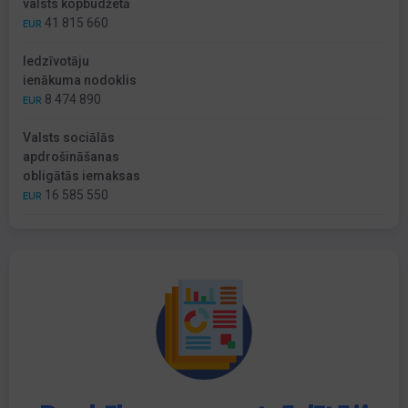
valsts kopbudžetā
41 815 660
EUR
Iedzīvotāju
ienākuma nodoklis
8 474 890
EUR
Valsts sociālās
apdrošināšanas
obligātās iemaksas
16 585 550
EUR