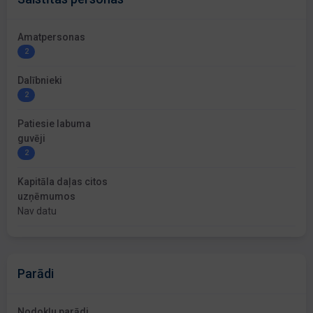
Amatpersonas
2
Dalībnieki
2
Patiesie labuma
guvēji
2
Kapitāla daļas citos
uzņēmumos
Nav datu
Parādi
Nodokļu parādi