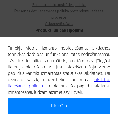
Personas datu apstrādes politika
Personas datu apstrādes politika pretendentu atlases
procesos
Videonovērošana
Produkti un pakalpojumi
Izziņa par uzņēmumu
Izziņa par privātpersonu
Tīmekļa vietne izmanto nepieciešamās sīkdatnes
Dzimtas koks
tehniskās darbības un funkcionalitātes nodrošināšanai.
Uzņēmumu atlase
Tās tiek iestatītas automātiski, un tām nav jāiegūst
Monitorings
lietotāja piekrišana. Ar Jūsu piekrišanu šajā vietnē
Kredītizziņa par ārvalstu uzņēmumiem
papildus var tikt izmantotas statistiskās sīkdatnes. Lai
uzzinātu vairāk, iepazīstieties ar mūsu
sīkdatņu
® CREDITREFORM Latvija
lietošanas politiku
. Ja piekrītat šo papildu sīkdatņu
SIA
izmantošanai, lūdzam atzīmēt savu izvēli.
People illustrations by Storyset
Piekrītu
Informāciju no Uzņēmumu reģistra nodrošina SIA CREDITREFORM Latvija.
Portāla ietvaros saņemtajai informācijai ir uzziņas raksturs, un tai nav
juridiska spēka. Portāla lietotājs, izmantojot portālā saņemto informāciju, ir