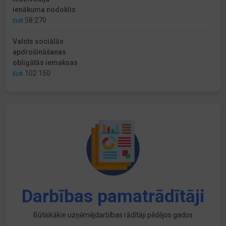
ienākuma nodoklis
58 270
EUR
Valsts sociālās
apdrošināšanas
obligātās iemaksas
102 150
EUR
Darbības pamatrādītāji
Būtiskākie uzņēmējdarbības rādītāji pēdējos gados