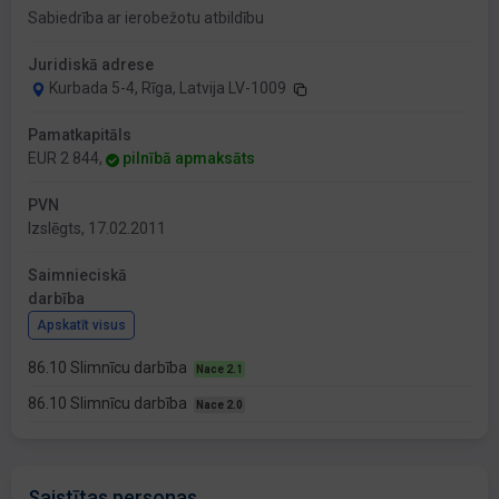
Sabiedrība ar ierobežotu atbildību
Juridiskā adrese
Kurbada 5-4, Rīga, Latvija LV-1009
Pamatkapitāls
EUR 2 844,
pilnībā apmaksāts
PVN
Izslēgts, 17.02.2011
Saimnieciskā
darbība
Apskatīt visus
86.10 Slimnīcu darbība
Nace 2.1
86.10 Slimnīcu darbība
Nace 2.0
Saistītas personas