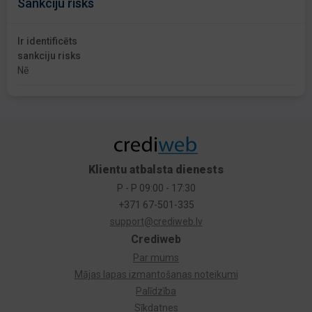
Sankciju risks
Ir identificēts
sankciju risks
Nē
Klientu atbalsta dienests
P - P 09:00 - 17:30
+371 67-501-335
support@crediweb.lv
Crediweb
Par mums
Mājas lapas izmantošanas noteikumi
Palīdzība
Sīkdatnes