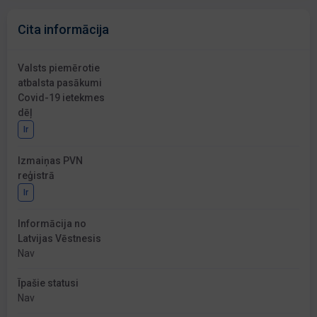
Cita informācija
Valsts piemērotie
atbalsta pasākumi
Covid-19 ietekmes
dēļ
Ir
Izmaiņas PVN
reģistrā
Ir
Informācija no
Latvijas Vēstnesis
Nav
Īpašie statusi
Nav