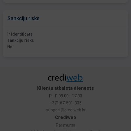
Sankciju risks
Ir identificēts
sankciju risks
Nē
Klientu atbalsta dienests
P - P 09:00 - 17:30
+371 67-501-335
support@crediweb.lv
Crediweb
Par mums