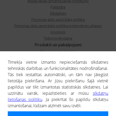
Mājas lapas izmantošanas noteikumi
Palīdzība
Sīkdatnes
Personas datu apstrādes politika
Personas datu apstrādes politika pretendentu atlases
procesos
Videonovērošana
Produkti un pakalpojumi
Izziņa par uzņēmumu
Izziņa par privātpersonu
Tīmekļa vietne izmanto nepieciešamās sīkdatnes
Dzimtas koks
tehniskās darbības un funkcionalitātes nodrošināšanai.
Uzņēmumu atlase
Tās tiek iestatītas automātiski, un tām nav jāiegūst
Monitorings
lietotāja piekrišana. Ar Jūsu piekrišanu šajā vietnē
Kredītizziņa par ārvalstu uzņēmumiem
papildus var tikt izmantotas statistiskās sīkdatnes. Lai
uzzinātu vairāk, iepazīstieties ar mūsu
sīkdatņu
® CREDITREFORM Latvija
lietošanas politiku
. Ja piekrītat šo papildu sīkdatņu
SIA
izmantošanai, lūdzam atzīmēt savu izvēli.
People illustrations by Storyset