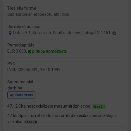
Tiesiskā forma
Sabiedrība ar ierobežotu atbildību
Juridiskā adrese
Ostas 9-1, Saulkrasti, Saulkrastu nov., Latvija LV-2161
Pamatkapitāls
EUR 3 000,
pilnībā apmaksāts
PVN
LV40002045039 , 13.10.1999
Saimnieciskā
darbība
Apskatīt visus
47.12 Cita nespecializēta mazumtirdzniecība
Nace 2.1
47.65 Spēļu un rotaļlietu mazumtirdzniecība specializētajos
veikalos
Nace 2.0