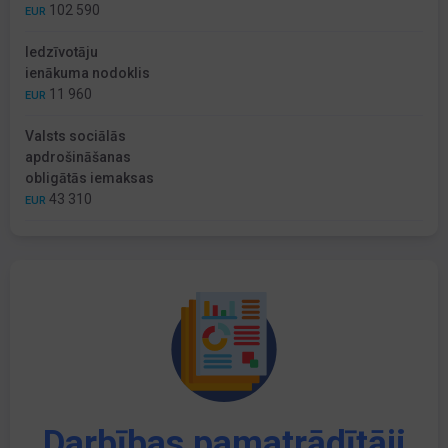
102 590
EUR
Iedzīvotāju
ienākuma nodoklis
11 960
EUR
Valsts sociālās
apdrošināšanas
obligātās iemaksas
43 310
EUR
Darbības pamatrādītāji