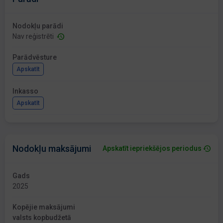
Nodokļu parādi
Nav reģistrēti
Parādvēsture
Apskatīt
Inkasso
Apskatīt
Nodokļu maksājumi
Apskatīt iepriekšējos periodus
Gads
2025
Kopējie maksājumi
valsts kopbudžetā