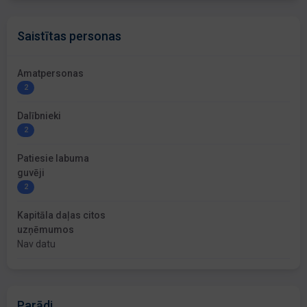
Saistītas personas
Amatpersonas
2
Dalībnieki
2
Patiesie labuma
guvēji
2
Kapitāla daļas citos
uzņēmumos
Nav datu
Parādi