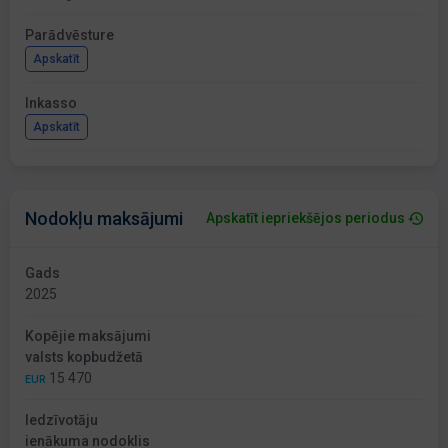
Parādvēsture
Apskatīt
Inkasso
Apskatīt
Nodokļu maksājumi
Apskatīt iepriekšējos periodus
Gads
2025
Kopējie maksājumi
valsts kopbudžetā
15 470
EUR
Iedzīvotāju
ienākuma nodoklis