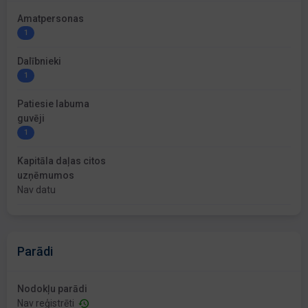
Amatpersonas
1
Dalībnieki
1
Patiesie labuma
guvēji
1
Kapitāla daļas citos
uzņēmumos
Nav datu
Parādi
Nodokļu parādi
Nav reģistrēti