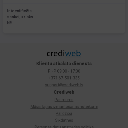
Ir identificēts
sankciju risks
Nē
Klientu atbalsta dienests
P - P 09:00 - 17:30
+371 67-501-335
support@crediweb.lv
Crediweb
Par mums
Mājas lapas izmantošanas noteikumi
Palīdzība
Sīkdatnes
Personas datu apstrādes politika