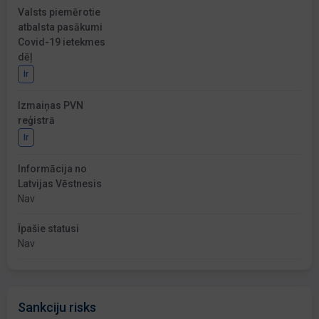
Valsts piemērotie
atbalsta pasākumi
Covid-19 ietekmes
dēļ
Ir
Izmaiņas PVN
reģistrā
Ir
Informācija no
Latvijas Vēstnesis
Nav
Īpašie statusi
Nav
Sankciju risks