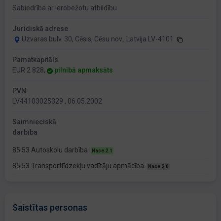
Sabiedrība ar ierobežotu atbildību
Juridiskā adrese
Uzvaras bulv. 30, Cēsis, Cēsu nov., Latvija LV-4101
Pamatkapitāls
EUR 2 828,
pilnībā apmaksāts
PVN
LV44103025329 , 06.05.2002
Saimnieciskā
darbība
85.53 Autoskolu darbība
Nace 2.1
85.53 Transportlīdzekļu vadītāju apmācība
Nace 2.0
Saistītas personas