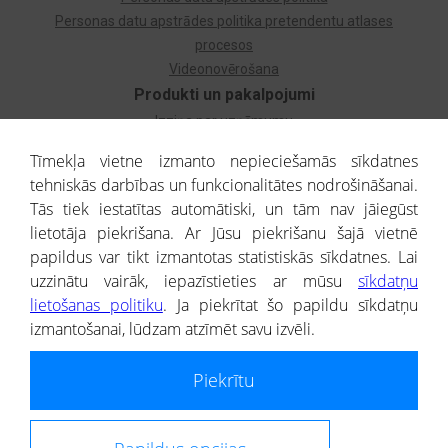
Personas datu apstrādes politika pretendentu atlases
procesos
Videonovērošana
Produkti un pakalpojumi
Izziņa par uzņēmumu
Izziņa par privātpersonu
Tīmekļa vietne izmanto nepieciešamās sīkdatnes
Dzimtas koks
tehniskās darbības un funkcionalitātes nodrošināšanai.
Uzņēmumu atlase
Tās tiek iestatītas automātiski, un tām nav jāiegūst
Monitorings
lietotāja piekrišana. Ar Jūsu piekrišanu šajā vietnē
Kredītizziņa par ārvalstu uzņēmumiem
papildus var tikt izmantotas statistiskās sīkdatnes. Lai
uzzinātu vairāk, iepazīstieties ar mūsu
sīkdatņu
® CREDITREFORM Latvija
lietošanas politiku
. Ja piekrītat šo papildu sīkdatņu
SIA
izmantošanai, lūdzam atzīmēt savu izvēli.
People illustrations by Storyset
Piekrītu
Informāciju no Uzņēmumu reģistra nodrošina SIA CREDITREFORM Latvija.
Portāla ietvaros saņemtajai informācijai ir uzziņas raksturs, un tai nav
juridiska spēka. Portāla lietotājs, izmantojot portālā saņemto informāciju, ir
atbildīgs par fizisko personu datu aizsardzības tiesiskā regulējuma, kā arī