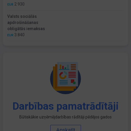
2 930
EUR
Valsts sociālās
apdrošināšanas
obligātās iemaksas
3 840
EUR
Darbības pamatrādītāji
Būtiskākie uzņēmējdarbības rādītāji pēdējos gados
Apskatīt